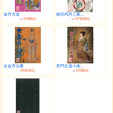
2.「內功還原篇」為宋代石得之所著；石得之為內丹南
宗開山祖師張伯端之大弟子， 得其真傳，而作「還原篇」行
於世，享年一百三十七歲。
金丹大道
南宗內丹三家...
NT$90元
NT$288元
9
9
．．．．．．．．．．．．．．．．．．．．．．．．．
折
折
東海 徐宇
辳 識於丙子仲冬月
目錄
一．鍾呂內功問答
論真仙第一
女金丹法要
旁門左道小術...
論大道第二
NT$100元
NT$90元
9
折
論天地第三
論日月第四
論四時第五
論五行第六
論水火第七
論龍虎第八
論丹藥第九