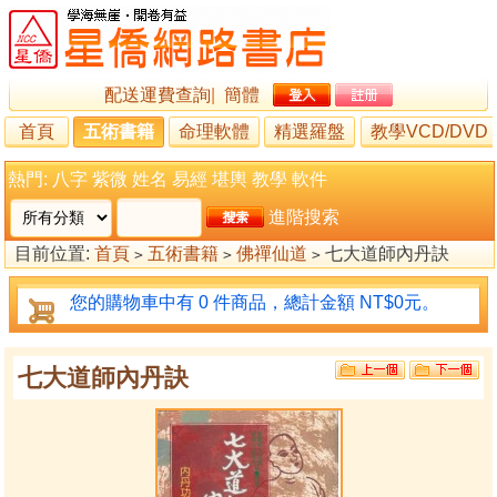
配送運費查詢
|
簡體
首頁
五術書籍
命理軟體
精選羅盤
教學VCD/DVD
熱門:
八字
紫微
姓名
易經
堪輿
教學
軟件
進階搜索
目前位置:
首頁
五術書籍
佛禪仙道
七大道師內丹訣
>
>
>
您的購物車中有 0 件商品，總計金額 NT$0元。
七大道師內丹訣