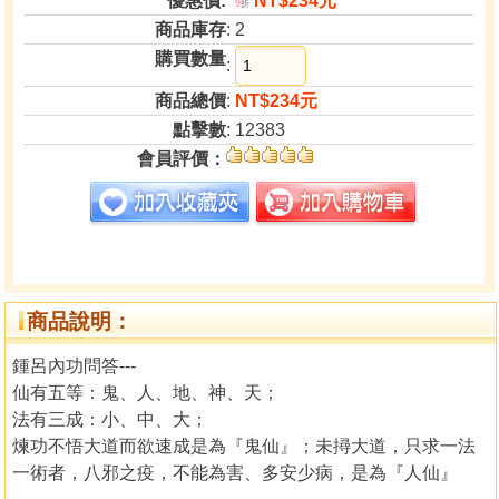
優惠價:
NT$234元
9
折
商品庫存
: 2
購買數量
:
商品總價
:
NT$234元
點擊數
: 12383
會員評價：
商品說明：
鍾呂內功問答---
仙有五等：鬼、人、地、神、天；
法有三成：小、中、大；
煉功不悟大道而欲速成是為『鬼仙』；未撏大道，只求一法
一術者，八邪之疫，不能為害、多安少病，是為『人仙』