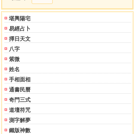
丹基歸一論
羅浮翠虛吟
金丹詩訣
堪輿陽宅
五．入藥鏡三家注
易經占卜
六．修習止觀坐禪法要
卷上
擇日天文
卷下
八字
七．禪門口訣
紫微
姓名
手相面相
通書民曆
奇門三式
道壇符咒
測字解夢
鐵版神數