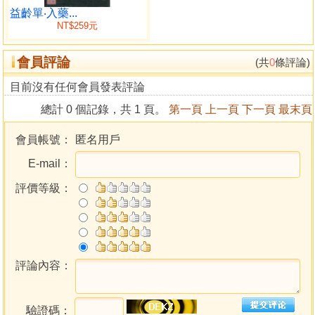
論鉛汞第十
益齡單‧入藥...
NT$259元
論抽添第十一
論河車第十二
會員評論
論還丹第十三
(共
0
條評論)
論煉形第十四
目前沒有任何會員發表評論
論朝元第十五
總計 0 個記錄，共 1 頁。
第一頁
上一頁
下一頁
最末頁
論內觀第十六
論魔難第十七
會員帳號：
匿名用戶
論證驗第十八
E-mail：
二．內功還原篇
五言絕八十一首
評價等級：
三．復命篇
五言律十六首
七言絕三十首
西江月九首
丹髓歌三十四首
評論內容：
四．翠虛篇
紫庭經
驗證碼：