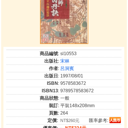
商品編號
: sl10553
出版社
:
宋林
作者
:
呂洞賓
出版日
: 1997/08/01
ISBN
: 9578583672
ISBN13
: 9789578583672
商品狀態
: 一般
裝訂
: 平裝148x208mm
頁數
: 264
定價:
NT$260元
匯率參考: