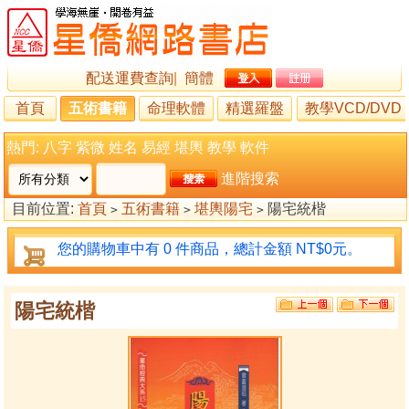
配送運費查詢
|
簡體
首頁
五術書籍
命理軟體
精選羅盤
教學VCD/DVD
熱門:
八字
紫微
姓名
易經
堪輿
教學
軟件
進階搜索
目前位置:
首頁
五術書籍
堪輿陽宅
陽宅統楷
>
>
>
您的購物車中有 0 件商品，總計金額 NT$0元。
陽宅統楷