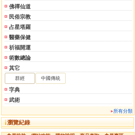
兌宅
佛禪仙道
動宅、變宅
民俗宗教
宅利變化
動、變、化宅說
占星塔羅
衙署要論
醫藥保健
衙署上下居室論
廟宇文筆高塔說
祈福開運
放水定局說
術數總論
放水說
其它
水法
黃泉說
群經
中國傳統
穿井法
字典
插翅偏身房
單耳雙耳房
武術
丁房箭房
所有分類
赤腳露脊房
鳯台房
瀏覽紀錄
孤苦房
露樑房