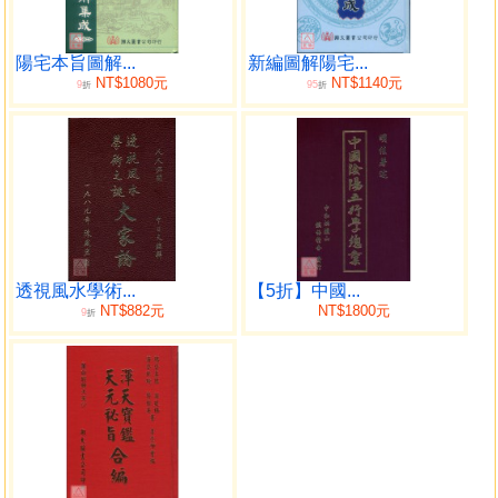
論門
相門凶忌
窟坑遷居開門
陽宅本旨圖解...
新編圖解陽宅...
NT$1080元
NT$1140元
9
95
門、主、灶說
折
折
五行要解
火唵論
內外盤說
正針說
五鬼貪狼文曲
五鬼遺害
五行入病說
透視風水學術...
【5折】中國...
星宮要論
NT$882元
NT$1800元
9
折
相地先宜修德
凶煞忌
無極生至六十四卦說
納氣說
聚氣
氣色吉凶辨
陰陽