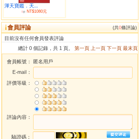
吉凶局勢說
渾天寶鑑．天...
NT$1080元
吉星得地凶星無害
9
折
八門九星合論
會員評論
吉宅說
(共
0
條評論)
陽宅歌
目前沒有任何會員發表評論
陽宅論一
總計 0 個記錄，共 1 頁。
第一頁
上一頁
下一頁
最末頁
陽宅論二
陽宅要論
會員帳號：
匿名用戶
陽宅形勢
E-mail：
陽宅高低論
宅判吉凶
評價等級：
相宅
相門
陽宅鑒規
八宮受病説
吉星得位不得位說
評論內容：
陽宅高低論
觀宅論原
驗證碼：