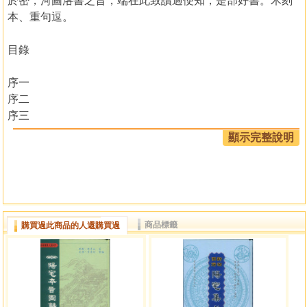
於密，河圖洛書之旨，端在此致讀過便知，是部好書。木刻
本、重句逗。
目錄
序一
序二
序三
序四
顯示完整說明
序五
序六
太極說
河圖洛書說
先後天八卦說
商品標籤
購買過此商品的人還購買過
辨爻象說
八卦取象分類說
八卦門說
八卦吉凶說
修門辨氣說