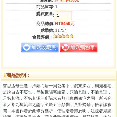
優惠價:
NT$450元
9
折
商品庫存
: 1
購買數量
:
商品總價
:
NT$450元
點擊數
: 11734
會員評價：
商品說明：
嘗思孟母三遷，擇鄰而居一周公考卜，澗東澗西，則知相宅
之說自古不廢也，等後世陽宅諸家，只論其跡，不論其理，
只窮其流，不窮其源一所講求者無非東西四宅之詞，所考究
者大都九星流年之論，至於五行顛倒，八卦齊翻，悟者誠寡
聞，本書作者於此條分縷析，使理暗者歸於明，法疏者咸歸