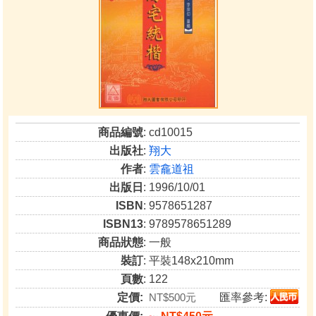
商品編號
: cd10015
出版社
:
翔大
作者
:
雲龕道祖
出版日
: 1996/10/01
ISBN
: 9578651287
ISBN13
: 9789578651289
商品狀態
: 一般
裝訂
: 平裝148x210mm
頁數
: 122
定價:
NT$500元
匯率參考: