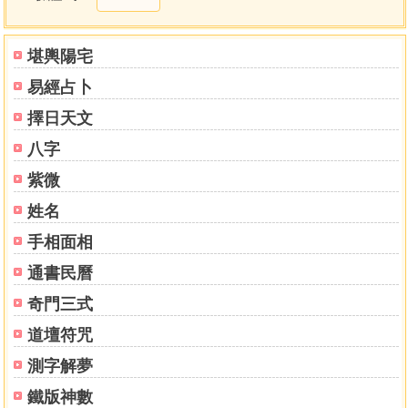
按理相宅
福德說
宅分動靜
堪輿陽宅
陽宅論理
易經占卜
巧翻八卦說
陽宅總論
擇日天文
宅法後於陰隲命運
八字
論灶
灶宅吉凶虛實
紫微
灶法
姓名
東西宅細論
手相面相
東西四論
乾宅
通書民曆
坎宅
奇門三式
艮宅
震宅
道壇符咒
巽宅
測字解夢
離宅
坤宅
鐵版神數