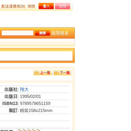
配送運費查詢
|
簡體
進階搜索
出版社
:
翔大
出版日
: 1995/02/01
ISBN13
: 9789578651159
裝訂
: 精裝158x215mm