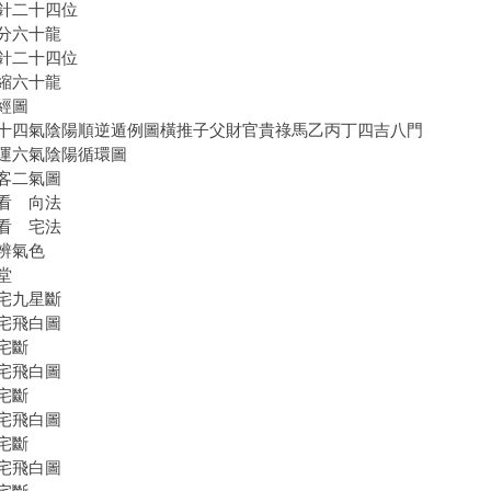
針二十四位
分六十龍
針二十四位
縮六十龍
經圖
四氣陰陽順逆遁例圖橫推子父財官貴祿馬乙丙丁四吉八門
六氣陰陽循環圖
客二氣圖
看 向法
看 宅法
辨氣色
堂
宅九星斷
宅飛白圖
宅斷
宅飛白圖
宅斷
宅飛白圖
宅斷
宅飛白圖