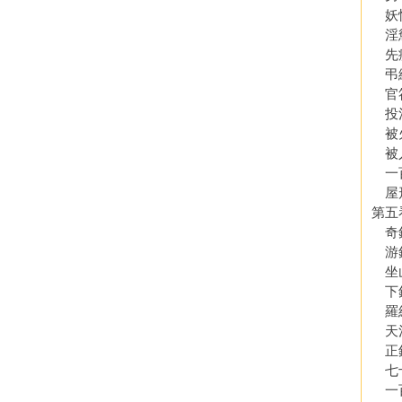
妖
淫
先
弔
官
投
被
被
一
屋
第五
奇
游
坐
下
羅
天
正
七
一