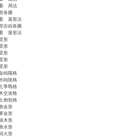
看 局法
形各圖
看 基形法
形吉凶各圖
看 屋形法
星形
星形
星形
星形
星形
金純陽格
水純陰格
土爭戰格
木交攻格
土相剋格
曲金形
軍金形
狼木形
曲水形
貞火形