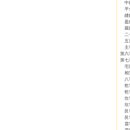
中
平
縫
盈
羅
二十
五運
主
第六
第七
宅
相
八
乾
乾
坎
坎
艮
艮
震