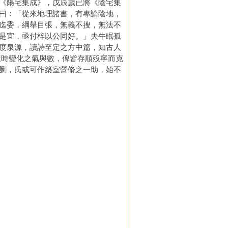
《陽宅集成》，戊辰歲已將《陰宅集
曰：「從來地理諸書，有專論陰地，
迄委，綱舉目張，無義不搜，無法不
是宜，亟付梓以公同好。」夫牛眠孤
度泉源，讀詩至定之方中篇，知古人
隨時變化之氣與數，俾皆存順歿寧而克
劂，氏或可作築室營脩之一助，始不