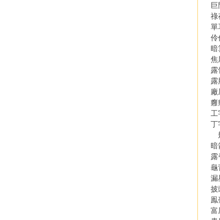
巨
祿
單
伶
暗
焦
露
露
廠
癰
工
丁
翅
暗
露
龜
漏
披
鳯
富