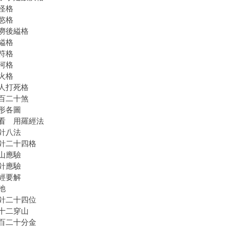
怪格
慾格
癆後縊格
縊格
符格
河格
火格
人打死格
百二十煞
形各圖
看 用羅經法
針八法
針二十四格
山應驗
針應驗
經要解
池
針二十四位
十二穿山
百二十分金