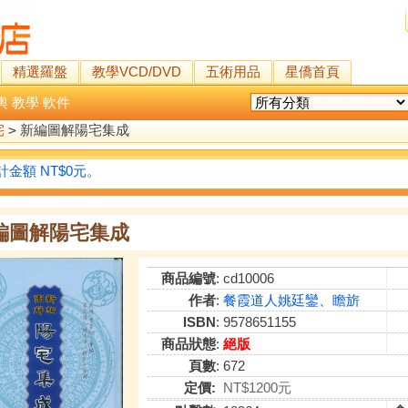
精選羅盤
教學VCD/DVD
五術用品
星僑首頁
輿
教學
軟件
宅
>
新編圖解陽宅集成
金額 NT$0元。
編圖解陽宅集成
商品編號
: cd10006
作者
:
餐霞道人姚廷鑾、瞻旂
ISBN
: 9578651155
商品狀態
:
絕版
頁數
: 672
定價:
NT$1200元