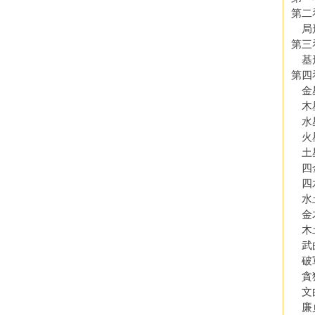
第二
局
第三
基
第四
金
木
水
火
土
四
四
水
金
木
武
破
貪
文
廉