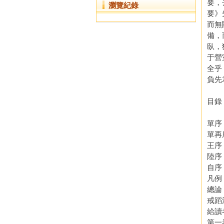
要，
瀏覽紀錄
要》
而無
備，
臥，
于營
全乎
負先
目錄
單序
單再
王序
陸序
自序
凡例
總論
戒蹈
給讀
第一