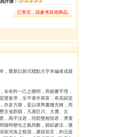
員評價：
已售完，請參考其他商品.
本，重新以新式標點大字本編者成最
，未有矜一己之聰明，而能審乎理，
蜚聲黌序，生平著作甚富，有高賦堂
，亦多方購，是以堪輿書幾充棟，而
歷京省郡縣，凡遇巨川、大麓、古
君，禹平沈君，同郡雙柑陸君，濟寰
與隨時變化之氣與數，錯綜參伍，微
深探河洛之根源，廣採前言，鉤元提