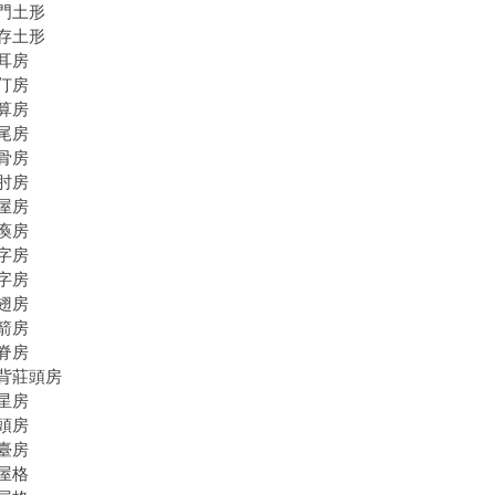
門土形
存土形
耳房
仃房
算房
尾房
骨房
肘房
屋房
瘓房
字房
字房
房
箭房
脊房
背莊頭房
星房
頭房
臺房
屋格