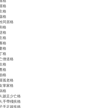
屋格
屋格
主格
蕩格
姓同居格
和格
逆格
主格
寡格
妻格
丁格
亡僧道格
生格
產格
胎格
屋孤老格
女掌家格
病格
人跛足少亡格
人手帶殘疾格
子手足跛疾格