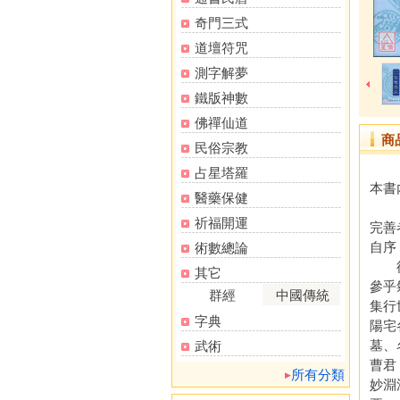
奇門三式
道壇符咒
測字解夢
鐵版神數
佛禪仙道
商
民俗宗教
占星塔羅
本書
醫藥保健
《內
祈福開運
完善
自序
術數總論
從來
其它
參乎
群經
中國傳統
集行
字典
陽宅
墓、
武術
曹君
所有分類
妙淵