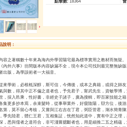
點擊數
: 18364
會
品說明：
內容之著稱數十年來為海內外學習陽宅最為標準實用之教材而無疑。
外六事》坊間版本內容缺漏不全，現今本公司找到最完整無缺版
者出版，為學該術者一大福音。
學術，必根柢深醇，斯可信，今傳後，或本之典籍，或得之師友
氣與數，得其中正不偏之道者也，予先君子，甯武先生，資敏學博，
世，採入邑乘，性好書，非經史子諸子，廣為搜輯，即百家技能之籍
各集更多抄本焉，余束髮時，從事舉業外，好窺陰陽，辯方位，後游
名第，莫不留心考核，又嘗與江右吉在丁君，弼臣管君，淛水簡青陳
，季先陸君，體仁王君，互相集証，恍然知此道中，實有中正之理，
深，悉與儒者之道符合，非可淺嘗臆斷者也，用是細推二五之精蘊，