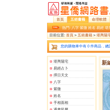
首頁
五術書籍
命理軟體
熱門:
八字
紫微
姓名
易經
堪
目前位置:
首頁
>
五術書籍
>
堪輿陽
您的購物車中有 0 件商品，總計
堪輿陽宅
新
易經占卜
擇日天文
八字
紫微
姓名
手相面相
通書民曆