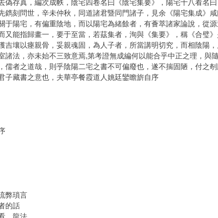
去偽存真，編次成帙，陰宅四卷名曰《陰宅集要》，陽宅十八看名曰
先鐫刻問世，辛未仲秋，同道諸君暨同門諸子，見余《陽宅集成》咸
關于陽宅，有偏重陰地，而以陽宅為緒餘者，有薈萃諸家論說，從源
而又能指歸畫一，要于至當，若茲集者，洵與《集要》，稱《合璧》
獲吉壤以瘞親骨，妥親魂固，為人子者，所當講明切究，而相陰陽，
室諸法，亦未始不三致意焉,第考證無成編何以能合乎中正之理，與
，儒者之道哉，則乎陰陽二宅之書不可偏廢也，遂不揣固陋，付之剞
君子藏書之意也，夫華亭餐霞道人姚廷鑾瞻旂自序
序
流弊瑣言
者的話
看 龍法