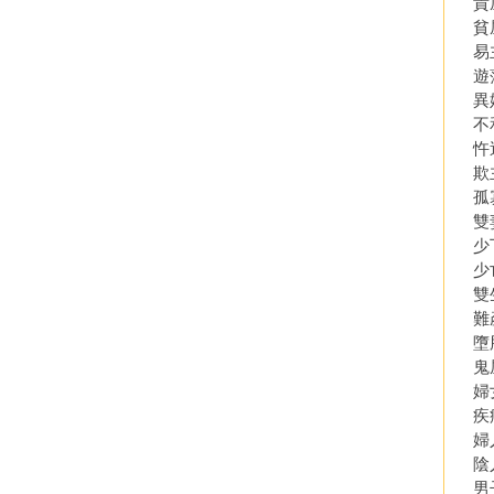
貴
貧
易
遊
異
不
忤
欺
孤
雙
少
少
雙
難
墮
鬼
婦
疾
婦
陰
男