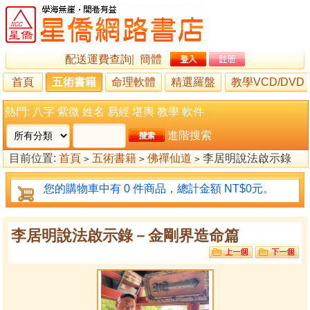
配送運費查詢
|
簡體
首頁
五術書籍
命理軟體
精選羅盤
教學VCD/DVD
熱門:
八字
紫微
姓名
易經
堪輿
教學
軟件
進階搜索
目前位置:
首頁
五術書籍
佛禪仙道
李居明說法啟示錄
>
>
>
－金剛界造命篇
您的購物車中有 0 件商品，總計金額 NT$0元。
李居明說法啟示錄－金剛界造命篇