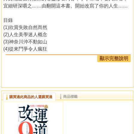
宜細研深嚼之……由翻開這本書。開始改寫了你的人生……
目錄
(1)欣賞失敗自然而然
(2)人生美學迷人概念
(3)神奈川沖不動如山
(4)從來鬥爭令人瘋狂
(5)一念菩提一念成魔
顯示完整說明
(6)愛與傾慕歸家遊戲
(7) 大隨求觀萬法唯心
附加：(一)妙見禳星廿七宿
附加：(二)文殊占星法
附加：(三)佛母佛眼安星法
商品標籤
購買過此商品的人還購買過
後記：社會心靈道德的重整