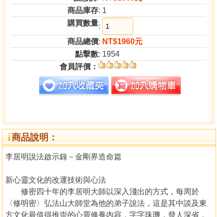
商品庫存
: 1
購買數量
:
商品總價
:
NT$1960元
點擊數
: 1954
會員評價：
商品說明：
李居明說法啟示錄－金剛界造命篇
新心靈文化的改運技術與心法
修密四十年的李居明大師以深入淺出的方式，每周於
〈修明密〉弘法山大師堂為他的弟子說法，這是其中談及東
方文化最值得推崇的心靈修養內容，字字珠璣，發人深省，