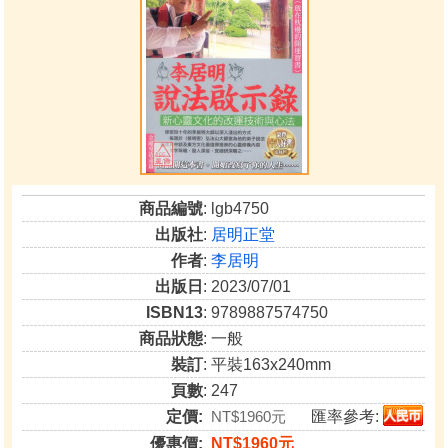
商品編號
: lgb4750
出版社
:
居明正堂
作者
:
李居明
出版日
: 2023/07/01
ISBN13
: 9789887574750
商品狀態
: 一般
裝訂
: 平裝163x240mm
頁數
: 247
定價:
NT$1960元
匯率參考:
優惠價:
NT$1960元