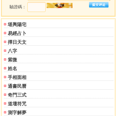
驗證碼：
堪輿陽宅
易經占卜
擇日天文
八字
紫微
姓名
手相面相
通書民曆
奇門三式
道壇符咒
測字解夢