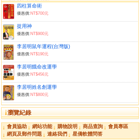
四柱算命術
優惠價:
NT$700元
捉用神
優惠價:
NT$900元
李居明鼠年運程(台灣版)
優惠價:
NT$190元
李居明餓命改運學
優惠價:
NT$456元
李居明姓名創運學
優惠價:
NT$800元
瀏覽紀錄
會員協助
網站功能
購物說明
商品查詢
會員專區
網頁及郵件問題
連絡我們
星僑軟體問答