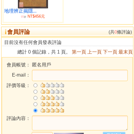
地理辨正揭隱...
NT$456元
95
折
會員評論
(共
0
條評論)
目前沒有任何會員發表評論
總計 0 個記錄，共 1 頁。
第一頁
上一頁
下一頁
最末頁
會員帳號：
匿名用戶
E-mail：
評價等級：
評論內容：