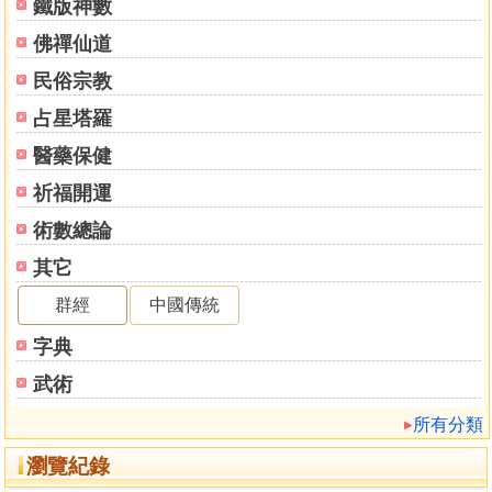
鐵版神數
佛禪仙道
民俗宗教
占星塔羅
醫藥保健
祈福開運
術數總論
其它
群經
中國傳統
字典
武術
所有分類
瀏覽紀錄