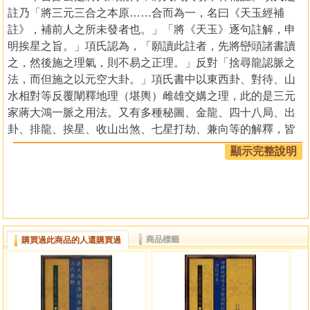
註乃「將三元三合之本原……合而為一，名曰《天玉經補
註》，補前人之所未發者也。」「將《天玉》逐句註解，申
明挨星之旨。」項氏認為，「願讀此註者，先將巒頭諸書讀
之，然後施之理氣，則不易之正理。」反對「捨尋龍認脈之
法，而但施之以元空大卦。」項氏書中以東西卦、對待、山
水相對等反覆闡釋地理（堪輿）雌雄交媾之理，此的是三元
家蔣大鴻一脈之用法。又有多種秘圖、金龍、四十八局、出
卦、排龍、挨星、收山出煞、七星打劫、兼向等的解釋，皆
與時人不同。書末又附據傳自蔣大鴻一脈的宗派二十字，亦
顯示完整說明
未見他書有載。
本書特色
本書中，無論是蔣大鴻傳項木林三元玄空一脈，以及曾
商品標籤
購買過此商品的人還購買過
懷玉之批記，皆是一直秘傳而沒有公開的三元家玄空稿本稀
見資料。為令此稀見鈔本不致湮沒，特以最新技術清理、修
復版面原色(彩色)精印，一以作術數資料保存，一以供同道中
人參考研究。