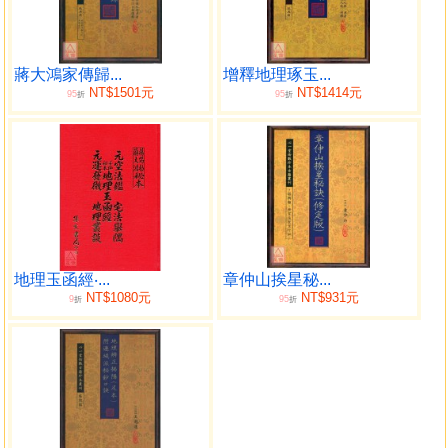
蔣大鴻家傳歸...
增釋地理琢玉...
NT$1501元
NT$1414元
95
95
折
折
地理玉函經‧...
章仲山挨星秘...
NT$1080元
NT$931元
9
95
折
折