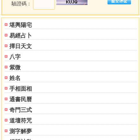
驗證碼：
堪輿陽宅
易經占卜
擇日天文
八字
紫微
姓名
手相面相
通書民曆
奇門三式
道壇符咒
測字解夢