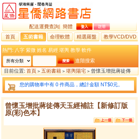
配送運費查詢
|
簡體
首頁
五術書籍
命理軟體
精選羅盤
教學VCD/DVD
熱門:
八字
紫微
姓名
易經
堪輿
教學
軟件
進階搜索
目前位置:
首頁
五術書籍
堪輿陽宅
曾懷玉增批蔣徒傳
>
>
>
天玉經補註【新修訂版原(彩)色本】
您的購物車中有 0 件商品，總計金額 NT$0元。
曾懷玉增批蔣徒傳天玉經補註【新修訂版
原(彩)色本】