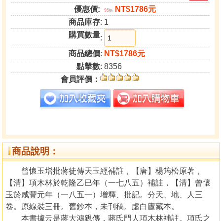
優惠價:
NT$1786元
95
折
商品庫存
: 1
購買數量
:
商品總價
:
NT$1786元
點擊數
: 8356
會員評價：
商品說明：
曾懷玉增批蔣徒傳天玉經補註，【唐】楊筠松原著，
【清】項木林於乾隆乙巳年（一七八五）補註，【清】曾懷
玉於咸豐元年（一八五一）增釋、批記。分天、地、人三
卷。原線裝三冊。舊鈔本，未刊稿。虛白廬藏本。
本書據云是蔣大鴻親傳，蔣氏門人項木林補註。項氏之