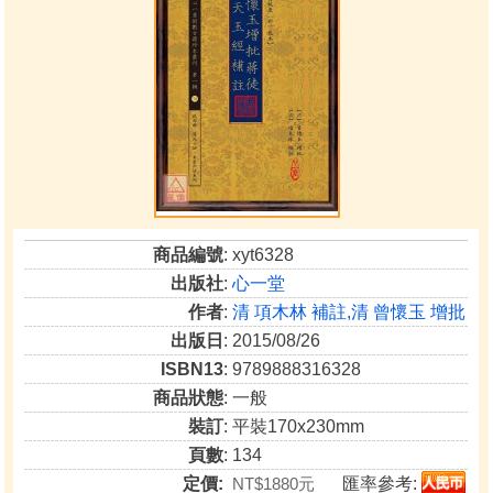
商品編號
: xyt6328
出版社
:
心一堂
作者
:
清 項木林 補註,清 曾懷玉 增批
出版日
: 2015/08/26
ISBN13
: 9789888316328
商品狀態
: 一般
裝訂
: 平裝170x230mm
頁數
: 134
定價:
NT$1880元
匯率參考: