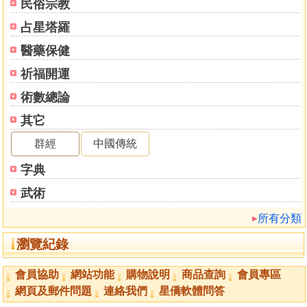
民俗宗教
占星塔羅
醫藥保健
祈福開運
術數總論
其它
群經
中國傳統
字典
武術
所有分類
瀏覽紀錄
會員協助
網站功能
購物說明
商品查詢
會員專區
網頁及郵件問題
連絡我們
星僑軟體問答