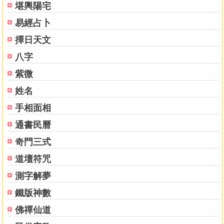
堪輿陽宅
易經占卜
擇日天文
八字
紫微
姓名
手相面相
通書民曆
奇門三式
道壇符咒
測字解夢
鐵版神數
佛禪仙道