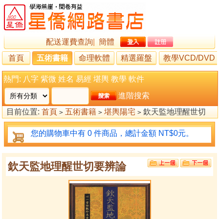
配送運費查詢
|
簡體
首頁
五術書籍
命理軟體
精選羅盤
教學VCD/DVD
熱門:
八字
紫微
姓名
易經
堪輿
教學
軟件
進階搜索
目前位置:
首頁
五術書籍
堪輿陽宅
欽天監地理醒世切
>
>
>
要辨論
您的購物車中有 0 件商品，總計金額 NT$0元。
欽天監地理醒世切要辨論