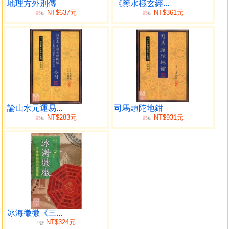
地理方外別傳
《鑒水極玄經...
NT$637元
NT$361元
95
95
折
折
論山水元運易...
司馬頭陀地鉗
NT$283元
NT$931元
95
95
折
折
冰海徵微《三...
NT$324元
9
折