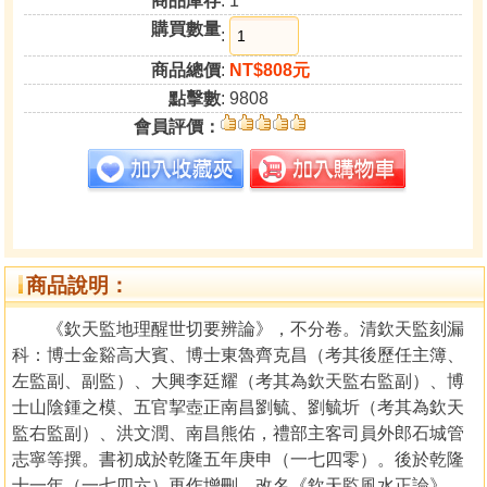
商品庫存
: 1
購買數量
:
商品總價
:
NT$808元
點擊數
: 9808
會員評價：
商品說明：
《欽天監地理醒世切要辨論》，不分卷。清欽天監刻漏
科：博士金谿高大賓、博士東魯齊克昌（考其後歷任主簿、
左監副、副監）、大興李廷耀（考其為欽天監右監副）、博
士山陰鍾之模、五官挈壺正南昌劉毓、劉毓圻（考其為欽天
監右監副）、洪文潤、南昌熊佑，禮部主客司員外郎石城管
志寧等撰。書初成於乾隆五年庚申（一七四零）。後於乾隆
十一年（一七四六）再作增刪，改名《欽天監風水正論》，