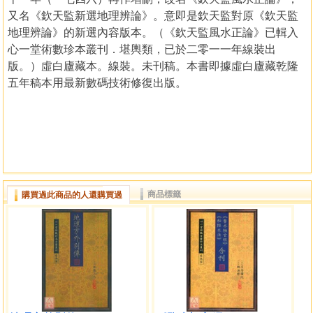
又名《欽天監新選地理辨論》。意即是欽天監對原《欽天監
地理辨論》的新選內容版本。（《欽天監風水正論》已輯入
心一堂術數珍本叢刊．堪輿類，已於二零一一年線裝出
版。）虛白廬藏本。線裝。未刊稿。本書即據虛白廬藏乾隆
五年稿本用最新數碼技術修復出版。
商品標籤
購買過此商品的人還購買過