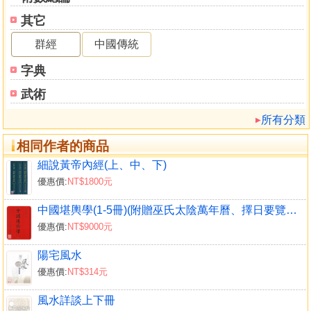
其它
群經
中國傳統
字典
武術
所有分類
相同作者的商品
細說黃帝內經(上、中、下)
優惠價:
NT$1800元
中國堪輿學(1-5冊)(附贈巫氏太陰萬年曆、擇日要覽、徐芹庭詩集、細說易經)
優惠價:
NT$9000元
陽宅風水
優惠價:
NT$314元
風水詳談上下冊