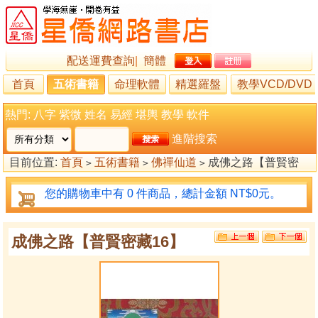
配送運費查詢
|
簡體
首頁
五術書籍
命理軟體
精選羅盤
教學VCD/DVD
熱門:
八字
紫微
姓名
易經
堪輿
教學
軟件
進階搜索
目前位置:
首頁
五術書籍
佛禪仙道
成佛之路【普賢密
>
>
>
藏16】
您的購物車中有 0 件商品，總計金額 NT$0元。
成佛之路【普賢密藏16】