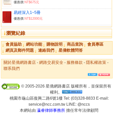
優惠價:
NT$675元
易經深入1~5冊
優惠價:
NT$12000元
瀏覽紀錄
會員協助
網站功能
購物說明
商品查詢
會員專區
網頁及郵件問題
連絡我們
星僑軟體問答
關於星僑網路書店
-
網路交易安全
-
服務條款
-
隱私權政策
-
聯系我們
© 2005-2026 星僑網路書店 版權所有，並保留所有
權利。
桃園市龜山區復興二路6號1樓 Tel: (03)328-8833 E-mail:
service@ncc.com.tw LINE:
@nccs
本網站由
瀛睿律師事務所
擔任常年法律顧問