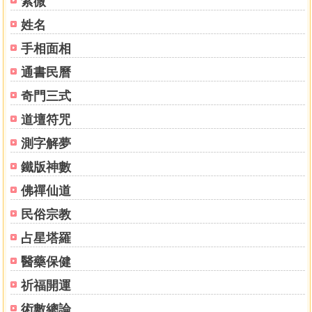
紫微
姓名
手相面相
通書民曆
奇門三式
道壇符咒
測字解夢
鐵版神數
佛禪仙道
民俗宗教
占星塔羅
醫藥保健
祈福開運
術數總論