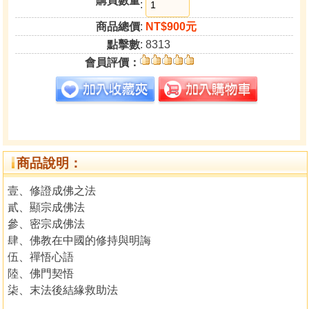
購買數量
:
商品總價
:
NT$900元
點擊數
: 8313
會員評價：
商品說明：
壹、修證成佛之法
貳、顯宗成佛法
參、密宗成佛法
肆、佛教在中國的修持與明誨
伍、禪悟心語
陸、佛門契悟
柒、末法後結緣救助法