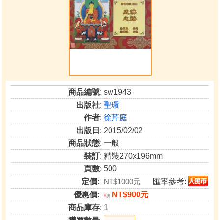
商品編號
: sw1943
出版社
:
聖環
作者
:
徐芹庭
出版日
: 2015/02/02
商品狀態
: 一般
裝訂
: 精裝270x196mm
頁數
: 500
定價:
NT$1000元
匯率參考:
優惠價:
NT$900元
9
折
商品庫存
: 1