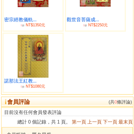
密宗經教儀軌...
觀世音菩薩成...
NT$1350元
NT$2250元
9
9
折
折
諾那法王紅教...
NT$1080元
9
折
會員評論
(共
0
條評論)
目前沒有任何會員發表評論
總計 0 個記錄，共 1 頁。
第一頁
上一頁
下一頁
最末頁