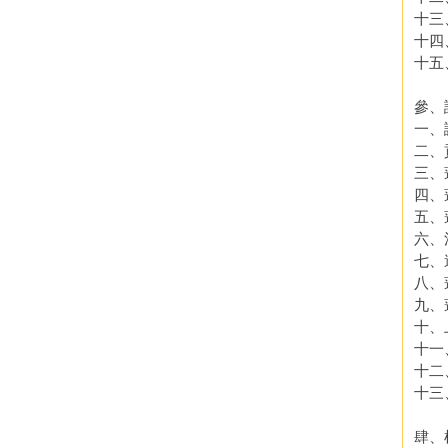
十三
十四
十五
參、
一、
二、
三、
四、
五、
六、
七、
八、
九、
十、
十一
十二
十三
肆、