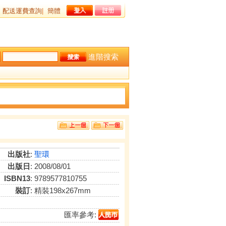
配送運費查詢
|
簡體
進階搜索
出版社
:
聖環
出版日
: 2008/08/01
ISBN13
: 9789577810755
裝訂
: 精裝198x267mm
匯率參考: