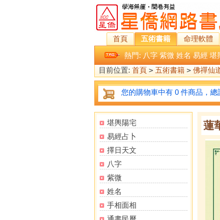
首頁
五術書籍
命理軟體
熱門:
八字
紫微
姓名
易經
堪
目前位置:
首頁
>
五術書籍
>
佛禪仙
您的購物車中有 0 件商品，總計
堪輿陽宅
蓮
易經占卜
擇日天文
八字
紫微
姓名
手相面相
通書民曆