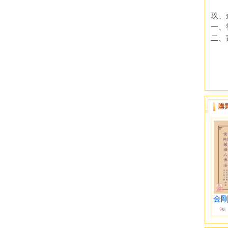
玖、
一、
二、
購
金剛
9
折