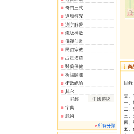
奇門三式
道壇符咒
測字解夢
鐵版神數
佛禪仙道
民俗宗教
占星塔羅
醫藥保健
商
祈福開運
目錄
術數總論
其它
壹、
群經
中國傳統
一、
字典
二、
三、
武術
四、
所有分類
五、