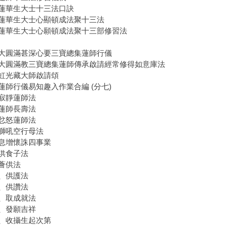
蓮華生大士十三法口訣
蓮華生大士心顯頓成法聚十三法
蓮華生大士心願頓成法聚十三部修習法
大圓滿甚深心要三寶總集蓮師行儀
大圓滿教三寶總集蓮師傳承啟請經常修得如意庫法
虹光藏大師啟請頌
蓮師行儀易知趣入作業合編 (分七)
寂靜蓮師法
蓮師長壽法
忿怒蓮師法
獅吼空行母法
息增懷誅四事業
供食子法
薈供法
、供護法
、供讚法
、取成就法
、發願吉祥
、收攝生起次第