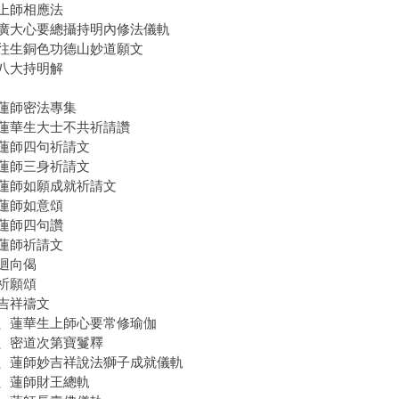
上師相應法
廣大心要總攝持明內修法儀軌
往生銅色功德山妙道願文
八大持明解
蓮師密法專集
蓮華生大士不共祈請讚
蓮師四句祈請文
蓮師三身祈請文
蓮師如願成就祈請文
蓮師如意頌
蓮師四句讚
蓮師祈請文
迴向偈
祈願頌
吉祥禱文
、蓮華生上師心要常修瑜伽
、密道次第寶鬘釋
、蓮師妙吉祥說法獅子成就儀軌
、蓮師財王總軌