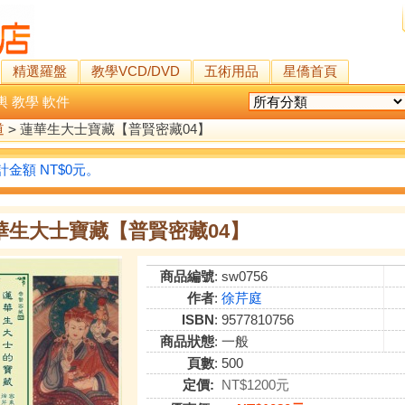
精選羅盤
教學VCD/DVD
五術用品
星僑首頁
輿
教學
軟件
道
>
蓮華生大士寶藏【普賢密藏04】
金額 NT$0元。
華生大士寶藏【普賢密藏04】
商品編號
: sw0756
作者
:
徐芹庭
ISBN
: 9577810756
商品狀態
: 一般
頁數
: 500
定價:
NT$1200元