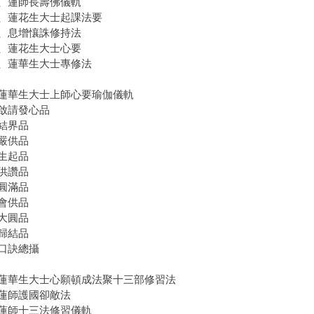
、蓮師長壽佛儀軌
、蓮花生大士起課法要
、息增懹誅修持法
、蓮花生大士心要
、蓮華生大士專修法
蓮華生大士上師心要瑜伽儀軌
啟請發心品
結界品
嚴供品
生起品
供讚品
圓滿品
會供品
大圓品
歸結品
口訣總攝
蓮華生大士心願頓成法聚十三部修習法
蓮師護國卻敵法
蓮師十三法修習儀軌