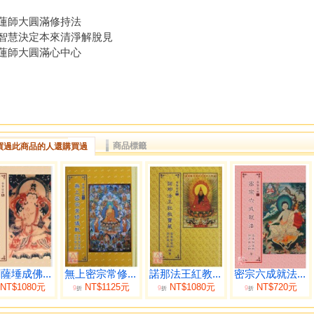
蓮師大圓滿修持法
智慧決定本來清淨解脫見
蓮師大圓滿心中心
商品標籤
買過此商品的人還購買過
薩埵成佛...
無上密宗常修...
諾那法王紅教...
密宗六成就法...
NT$1080元
NT$1125元
NT$1080元
NT$720元
9
9
9
折
折
折