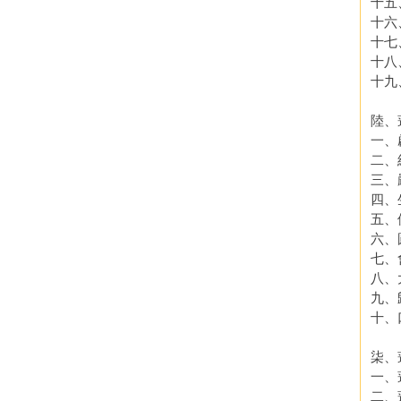
十五
十六
十七
十八
十九
陸、
一、
二、
三、
四、
五、
六、
七、
八、
九、
十、
柒、
一、
二、