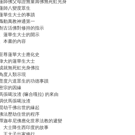
蓮師佛父母證無量壽佛無死虹光身
蓮師八變度眾生
蓮華生大士的事蹟
轟動萬教神通第一
創古活佛對修持的指示
、蓮華生大士的開示
、本書的內容
至尊蓮華大士應化史
偉大的蓮華生大士
成就無死虹光身佛拉
為度人類示現
普度六道眾生的功德事蹟
密宗的因緣
馬張噶汝渣 (嘛合嘎拉) 的來由
調伏馬張噶汝渣
賢劫千佛出世的緣起
佛法歷劫住世的程序
釋迦牟尼佛應化世界法教的遞變
、大士降生西印度的故事
、王太子出家修行