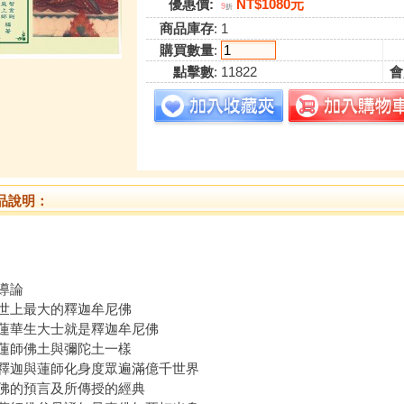
優惠價:
NT$1080元
9
折
商品庫存
: 1
購買數量
:
點擊數
: 11822
會
品說明：
導論
世上最大的釋迦牟尼佛
蓮華生大士就是釋迦牟尼佛
蓮師佛土與彌陀土一樣
釋迦與蓮師化身度眾遍滿億千世界
佛的預言及所傳授的經典