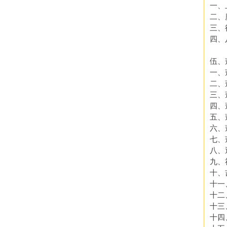
一、
二、
三、
四、
伍、
一、
二、
三、
四、
五、
六、
七、
八、
九、
十、
十一
十二
十三
十四