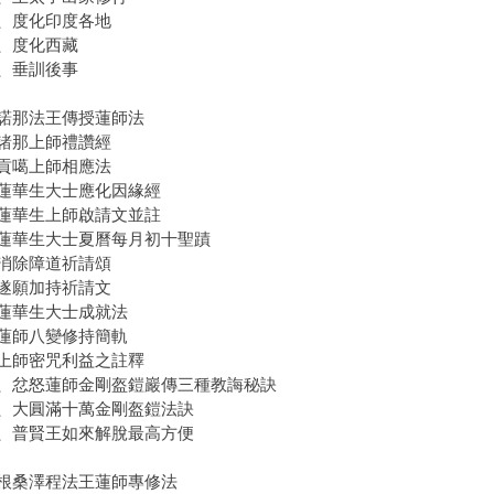
、度化印度各地
、度化西藏
、垂訓後事
諾那法王傳授蓮師法
諸那上師禮讚經
貢噶上師相應法
蓮華生大士應化因緣經
蓮華生上師啟請文並註
蓮華生大士夏曆每月初十聖蹟
消除障道祈請頌
遂願加持祈請文
蓮華生大士成就法
蓮師八變修持簡軌
上師密咒利益之註釋
、忿怒蓮師金剛盔鎧巖傳三種教誨秘訣
、大圓滿十萬金剛盔鎧法訣
、普賢王如來解脫最高方便
根桑澤程法王蓮師專修法