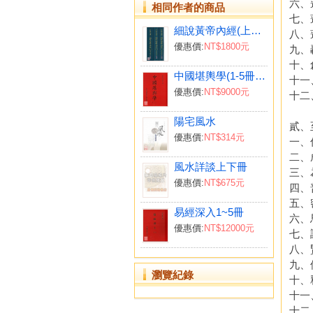
六、
相同作者的商品
七、
細說黃帝內經(上、中、下)
八、
優惠價:
NT$1800元
九、
十、
中國堪輿學(1-5冊)(附贈巫氏太陰萬年曆、擇日要覽、徐芹庭詩集、細說易經)
十一
優惠價:
NT$9000元
十二
陽宅風水
貳、
優惠價:
NT$314元
一、
二、
風水詳談上下冊
三、
優惠價:
NT$675元
四、
五、
易經深入1~5冊
六、
優惠價:
NT$12000元
七、
八、
九、
瀏覽紀錄
十、
十一
十二