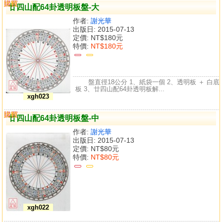
購買
比較
廿四山配64卦透明板盤-大
作者:
謝光華
出版日: 2015-07-13
定價:
NT$180元
特價:
NT$180元
盤直徑18公分 1、紙袋一個 2、透明板 ＋ 白底
板 3、廿四山配64卦透明板解...
xgh023
購買
比較
廿四山配64卦透明板盤-中
作者:
謝光華
出版日: 2015-07-13
定價:
NT$80元
特價:
NT$80元
xgh022