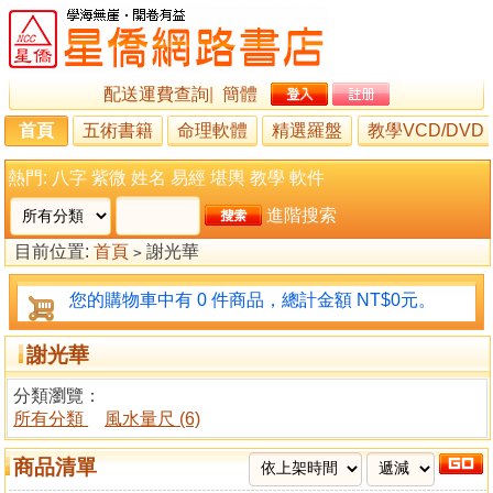
配送運費查詢
|
簡體
首頁
五術書籍
命理軟體
精選羅盤
教學VCD/DVD
熱門:
八字
紫微
姓名
易經
堪輿
教學
軟件
進階搜索
目前位置:
首頁
謝光華
>
您的購物車中有 0 件商品，總計金額 NT$0元。
謝光華
分類瀏覽：
所有分類
風水量尺 (6)
商品清單