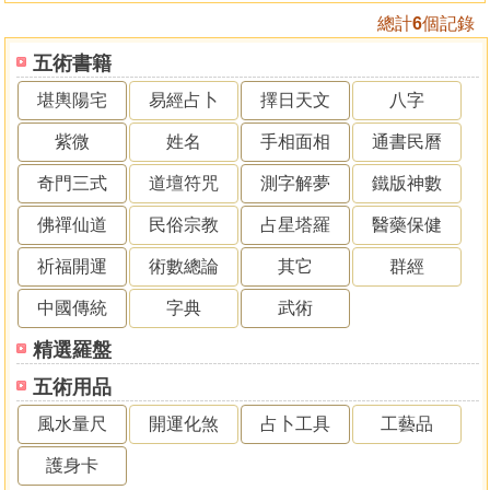
總計
6
個記錄
五術書籍
堪輿陽宅
易經占卜
擇日天文
八字
紫微
姓名
手相面相
通書民曆
奇門三式
道壇符咒
測字解夢
鐵版神數
佛禪仙道
民俗宗教
占星塔羅
醫藥保健
祈福開運
術數總論
其它
群經
中國傳統
字典
武術
精選羅盤
五術用品
風水量尺
開運化煞
占卜工具
工藝品
護身卡