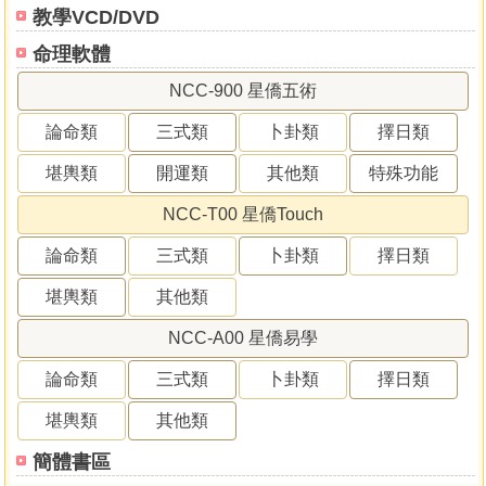
教學VCD/DVD
命理軟體
NCC-900 星僑五術
論命類
三式類
卜卦類
擇日類
堪輿類
開運類
其他類
特殊功能
NCC-T00 星僑Touch
論命類
三式類
卜卦類
擇日類
堪輿類
其他類
NCC-A00 星僑易學
論命類
三式類
卜卦類
擇日類
堪輿類
其他類
簡體書區