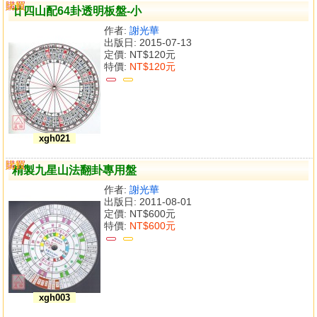
購買
比較
廿四山配64卦透明板盤-小
作者:
謝光華
出版日: 2015-07-13
定價:
NT$120元
特價:
NT$120元
xgh021
購買
比較
精製九星山法翻卦專用盤
作者:
謝光華
出版日: 2011-08-01
定價:
NT$600元
特價:
NT$600元
xgh003