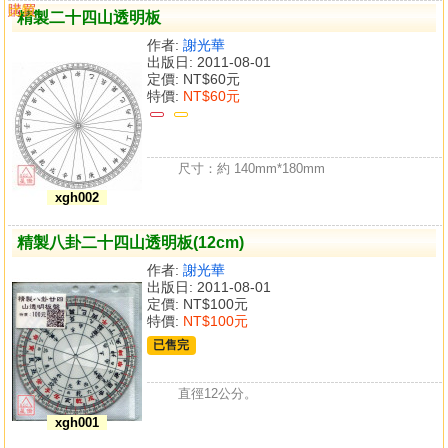
購買
比較
精製二十四山透明板
作者:
謝光華
出版日: 2011-08-01
定價:
NT$60元
特價:
NT$60元
尺寸：約 140mm*180mm
xgh002
精製八卦二十四山透明板(12cm)
作者:
謝光華
出版日: 2011-08-01
定價:
NT$100元
特價:
NT$100元
已售完
直徑12公分。
xgh001