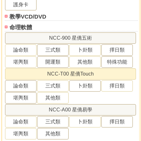
護身卡
教學VCD/DVD
命理軟體
NCC-900 星僑五術
論命類
三式類
卜卦類
擇日類
堪輿類
開運類
其他類
特殊功能
NCC-T00 星僑Touch
論命類
三式類
卜卦類
擇日類
堪輿類
其他類
NCC-A00 星僑易學
論命類
三式類
卜卦類
擇日類
堪輿類
其他類