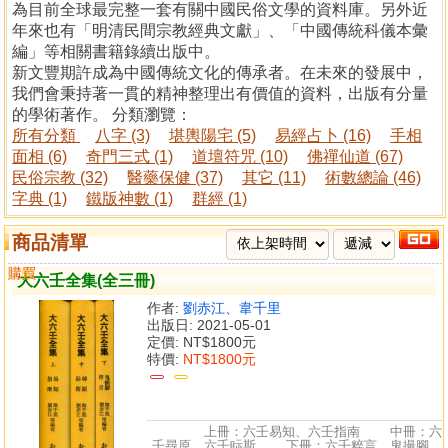
為目前全球最完整一套有關中國民俗文學的資料庫。另外近
年來也有「明清民間宗教經典文獻」、「中國傳統科儀本彙
編」等相關書籍錄續出版中。
新文豐期許成為中國傳統文化的傳承者。在未來的發展中，
我們會秉持著一貫的精神整理出有價值的資料，出版有分量
的學術著作。 分類瀏覽：
所有分類
八字 (3)
堪輿陽宅 (5)
易經占卜 (16)
手相
面相 (6)
奇門三式 (1)
道壇符咒 (10)
佛禪仙道 (67)
民俗宗教 (32)
醫藥保健 (37)
其它 (11)
術數總論 (46)
字典 (1)
鐵版神數 (1)
群經 (1)
商品清單
購買
比較
大六壬全集(全三冊)
作者:
劉赤江、韋千里
出版日: 2021-05-01
定價:
NT$1800元
特價:
NT$1800元
上冊：六壬易知、六壬指南 中冊：六
壬尋原、六壬眎斯 下冊：六壬粹言、鬼撮腳...