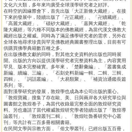
文化六大類，多年來均廣受全球漢學研究者之好評。
在時空的因緣際會下，首先出版「大正新脩大藏經」。在接
下來的發展中，陸續出版了「卍正藏經」、「卍續藏經」、
「高麗大藏經」、「磧砂大藏經」、「嘉興大藏經」、「乾
隆大藏經」等六種不同版本的佛教藏經，為當代漢文佛教大
藏經出版之權威。同時為了滿足佛學研究者的需求，另外在
全球各地尋求珍貴與罕見佛教經典圖書整理出版，目前有可
供購買佛學典籍數百種之多。
在出版佛教文獻的同時，對其他文史資料的出版也同時展
開。出版的方向以提供漢學研究者完整資料為主，內容實用
罕見、版本完整確實。多年來，「楚辭彙編」、「叢書集成
新編、續編、三編」、「石刻史料新編一輯、二輯、三輯、
四輯」、「詞話叢編」、「大易類聚」、「補資治通鑑長篇
系列」等。
面對漢學研究的發展，敦煌學也成為本公司出版的重心。
「敦煌寶藏」搜集了存在歐、美、日與兩岸各大研究單位與
圖書館之敦煌卷子，為當代收錄最完整全面的敦煌研究資
料。另也邀請了當代權威敦煌研究學者陸續出版了「敦煌導
論叢刊」、「敦煌叢刊二輯」、「敦煌吐魯番研究中心叢
刊」等共計有二百多冊相關書籍。
在民間文學與宗教方面，「俗文學叢刊」已經出版五百冊，