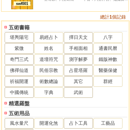
swf001
總計
1
個記錄
五術書籍
堪輿陽宅
易經占卜
擇日天文
八字
紫微
姓名
手相面相
通書民曆
奇門三式
道壇符咒
測字解夢
鐵版神數
佛禪仙道
民俗宗教
占星塔羅
醫藥保健
祈福開運
術數總論
其它
群經
中國傳統
字典
武術
精選羅盤
五術用品
風水量尺
開運化煞
占卜工具
工藝品