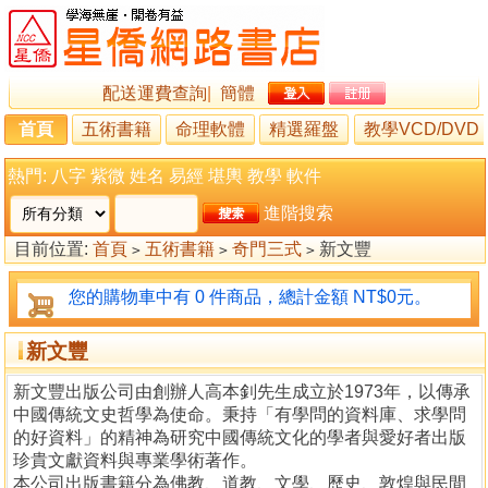
配送運費查詢
|
簡體
首頁
五術書籍
命理軟體
精選羅盤
教學VCD/DVD
熱門:
八字
紫微
姓名
易經
堪輿
教學
軟件
進階搜索
目前位置:
首頁
五術書籍
奇門三式
新文豐
>
>
>
您的購物車中有 0 件商品，總計金額 NT$0元。
新文豐
新文豐出版公司由創辦人高本釗先生成立於1973年，以傳承
中國傳統文史哲學為使命。秉持「有學問的資料庫、求學問
的好資料」的精神為研究中國傳統文化的學者與愛好者出版
珍貴文獻資料與專業學術著作。
本公司出版書籍分為佛教、道教、文學、歷史、敦煌與民間