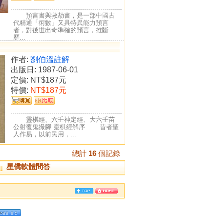
預言書與救劫書，是一部中國古
代精通「術數」又具特異能力預言
者，對後世出奇準確的預言，推斷
歷...
作者:
劉伯溫註解
出版日: 1987-06-01
定價:
NT$187元
特價:
NT$187元
靈棋經、六壬神定經、大六壬苗
公射覆鬼撮腳 靈棋經解序 昔者聖
人作易，以前民用，...
總計
16
個記錄
星僑軟體問答