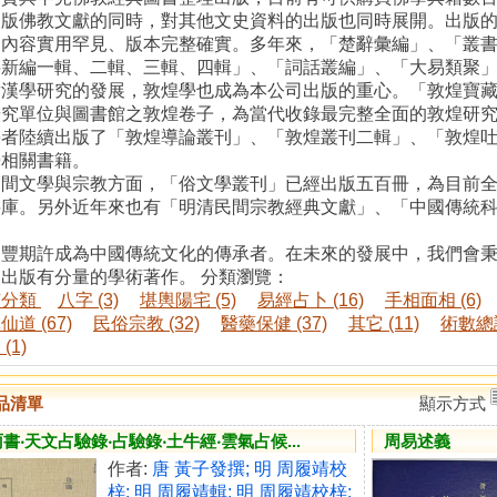
出版佛教文獻的同時，對其他文史資料的出版也同時展開。出版
，內容實用罕見、版本完整確實。多年來，「楚辭彙編」、「叢
料新編一輯、二輯、三輯、四輯」、「詞話叢編」、「大易類聚
對漢學研究的發展，敦煌學也成為本公司出版的重心。「敦煌寶
研究單位與圖書館之敦煌卷子，為當代收錄最完整全面的敦煌研
學者陸續出版了「敦煌導論叢刊」、「敦煌叢刊二輯」、「敦煌
冊相關書籍。
民間文學與宗教方面，「俗文學叢刊」已經出版五百冊，為目前
料庫。另外近年來也有「明清民間宗教經典文獻」、「中國傳統
。
文豐期許成為中國傳統文化的傳承者。在未來的發展中，我們會
出版有分量的學術著作。 分類瀏覽：
有分類
八字 (3)
堪輿陽宅 (5)
易經占卜 (16)
手相面相 (6)
仙道 (67)
民俗宗教 (32)
醫藥保健 (37)
其它 (11)
術數總論
(1)
品清單
顯示方式
書‧天文占驗錄‧占驗錄‧土牛經‧雲氣占候...
周易述義
作者:
唐 黃子發撰; 明 周履靖校
梓; 明 周履靖輯; 明 周履靖校梓;