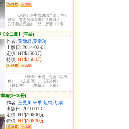
《易經》是中國思想之源，博大
精深，有志於學易者往往難以入手。
孔子觀卦而論卦、爻，所著《十翼...
【全二冊】(平裝)
作者:
葉勁君,葉韋玲
出版日: 2014-02-01
定價:
NT$1500元
特價:
NT$1500元
《經傳》十翼，包含《說卦
傳》、《文言傳》、《序卦傳》、
《雜卦傳》、《繫辭上、下傳》、
《...
編(1~10冊)
作者:
王見川 宋軍 范純武 編
出版日: 2010-01-01
定價:
NT$10800元
特價:
NT$10800元