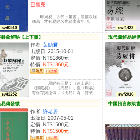
已售完
即周易，古代卜筮書，漢儒以經
稱易，才有易經名光緒庚寅年刊。
swf0510
swf1422
經卦象解秘【上下冊】
現代圖解易經傳
作者:
葉勁君
出版日: 2015-10-01
定價:
NT$1860元
特價:
NT$1860元
易經有三易：《連山易》、
《歸藏易》、《周易》，僅《周易》
有保存與流傳，《周易》為「符號...
swf2252
swf2016
氏易傳發微
中國預言救劫書彙
作者:
許老居
出版日: 2007-05-01
定價:
NT$1500元
特價:
NT$1500元