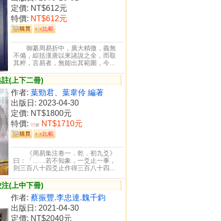
定價:
NT$612元
特價:
NT$612元
御纂周易折中，廣大精微，義無
不備，綜括漢唐以來諸說之全，而取
其粹，言易者，無能出其範圍，今...
註(上下二冊)
作者:
葉勁君、葉韋伶 編著
出版日: 2023-04-30
定價:
NT$1800元
特價:
NT$1710元
95
折
《周易集注卷一．乾．初九爻》
曰：「……若不知象，一爻止一事，
則三百八十四爻止作得三百八十四...
注(上中下冊)
作者:
蔡振豐.李忠達.魏千鈞
出版日: 2021-04-30
定價:
NT$2040元