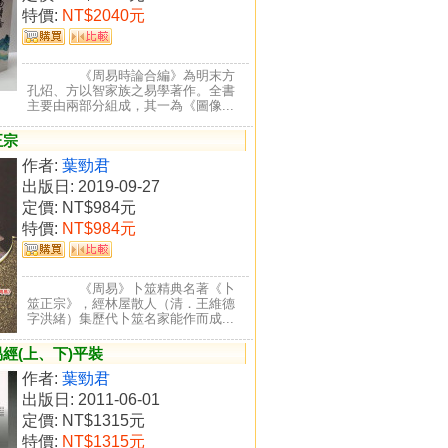
特價:
NT$2040元
《周易時論合編》為明末方
孔炤、方以智家族之易學著作。全書
主要由兩部分組成，其一為《圖像...
正宗
作者:
葉勁君
出版日: 2019-09-27
定價:
NT$984元
特價:
NT$984元
《周易》卜筮精典名著《卜
筮正宗》，經林屋散人（清．王維德
字洪緒）集歷代卜筮名家能作而成...
經(上、下)平裝
作者:
葉勁君
出版日: 2011-06-01
定價:
NT$1315元
特價:
NT$1315元