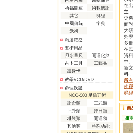
占星塔羅
醫藥保健
在
祈福開運
術數總論
主
其它
群經
史
中國傳統
字典
面
大
武術
究
精選羅盤
多
五術用品
在
風水量尺
開運化煞
資
中
占卜工具
工藝品
新
護身卡
料，
教學VCD/DVD
所
佛禪
命理軟體
群經 
NCC-900 星僑五術
論命類
三式類
商
卜卦類
擇日類
相雨
堪輿類
開運類
其他類
特殊功能