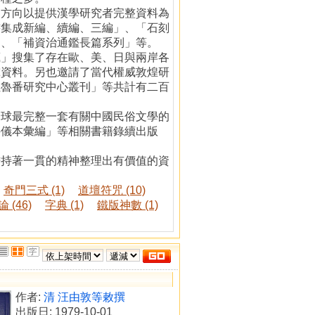
的方向以提供漢學研究者完整資料為
書集成新編、續編、三編」、「石刻
」、「補資治通鑑長篇系列」等。
藏」搜集了存在歐、美、日與兩岸各
究資料。另也邀請了當代權威敦煌研
吐魯番研究中心叢刊」等共計有二百
全球最完整一套有關中國民俗文學的
科儀本彙編」等相關書籍錄續出版
秉持著一貫的精神整理出有價值的資
奇門三式 (1)
道壇符咒 (10)
 (46)
字典 (1)
鐵版神數 (1)
作者:
清 汪由敦等敕撰
出版日: 1979-10-01