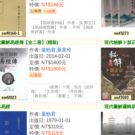
特價:
NT$186元
【易緯通卦驗】 作者：漢 鄭玄注
【易緯稽覽圖】 作者： 不明 【易緯
辨終備】 作者：...
swf0160-1
swf3273
代圖解易經傳【全二冊】(精裝)
現代秘解卜筮
作者:
葉勁君,葉韋玲
出版日: 2014-02-01
定價:
NT$1800元
特價:
NT$1800元
《經傳》十翼，包含《說卦
傳》、《文言傳》、《序卦傳》、
《雜卦傳》、《繫辭上、下傳》、
swf2023
swf3020
《...
本易經
現代圖解邏輯易
作者:
葉勁君
出版日: 1979-01-01
定價:
NT$319元
特價:
NT$319元