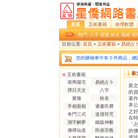
首頁
五術書籍
命理軟體
熱門:
八字
紫微
姓名
易經
堪
目前位置:
首頁
>
五術書籍
>
易經占
您的購物車中有 0 件商品，總計
新
五術書籍
堪輿陽宅
易經占卜
新文
擇日天文
八字
的
紫微
姓名
著
本
手相面相
通書民曆
之
奇門三式
道壇符咒
在
測字解夢
鐵版神數
「
佛禪仙道
民俗宗教
的
求