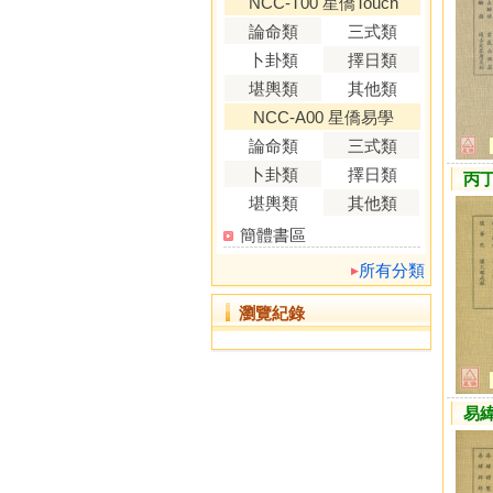
NCC-T00 星僑Touch
論命類
三式類
卜卦類
擇日類
堪輿類
其他類
NCC-A00 星僑易學
論命類
三式類
卜卦類
擇日類
丙丁
堪輿類
其他類
簡體書區
所有分類
瀏覽紀錄
易緯