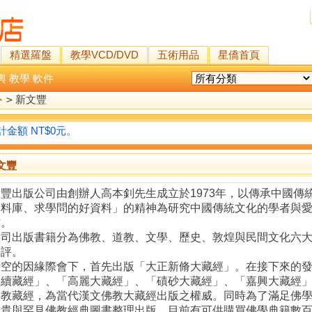
精選羅盤
教學VCD/DVD
五術用品
星僑首頁
輿
教學
軟件
卜
>
新文豐
金額 NT$0元。
文豐
豐出版公司由創辦人高本釗先生成立於1973年，以傳承中國傳
資料庫、求學問的好資料」的精神為研究中國傳統文化的學者與
作。
公司出版書籍分為佛教、道教、文學、歷史、敦煌與民間文化六
好評。
時空的因緣際會下，首先出版「大正新脩大藏經」。在接下來的
卍續藏經」、「高麗大藏經」、「磧砂大藏經」、「嘉興大藏經
佛教藏經，為當代漢文佛教大藏經出版之權威。同時為了滿足佛
珍貴與罕見佛教經典圖書整理出版，目前有可供購買佛學典籍數