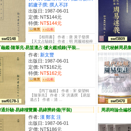
韜廬子撰; 撰人不詳
出版日: 1987-06-01
定價:
NT$144元
特價:
NT$144元
【相雨書】 作者：唐 黃子發撰
swf2148
swf3809
【天文占驗錄】 作者：明 周履靖校梓
【占驗錄】 作者...
龜鑑‧隨筆兆‧易筮遺占‧爐火鑑戒錄(平裝...
現代秘解周易集
作者:
新文豐
出版日: 1987-06-01
定價:
NT$162元
特價:
NT$162元
【丙丁龜鑑】 作者：宋 柴望輯
【隨筆兆】 作者：宋 洪邁撰 【易筮
遺占】 作者：清 ...
swf0178-1
swf3470
通卦驗‧易緯稽覽圖‧易緯辨終備(平裝)
周易時論合編校
作者:
漢 鄭玄 注
出版日: 1987-06-01
定價:
NT$186元