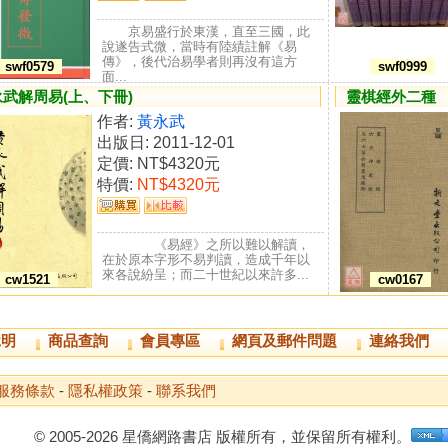
京易盛行於東漢，直至三國，此
說遂告式微，當時有陸績註解《易
傳》，後代治易學者則再沒有這方
swf0579
swf0999
面...
武解周易(上、下冊)
靈棋經外二種
作者:
黃永武
出版日: 2011-12-01
定價:
NT$4320元
特價:
NT$4320元
《易經》之所以難以解讀，
在於原本字形不易判讀，造成千年以
來各說紛呈；而二十世紀以來許多...
cw1521
cw0167
說明
商品查詢
會員專區
網頁及郵件問題
連絡我們
服務條款
-
隱私權政策
-
聯系我們
© 2005-2026 星僑網路書店 版權所有，並保留所有權利。