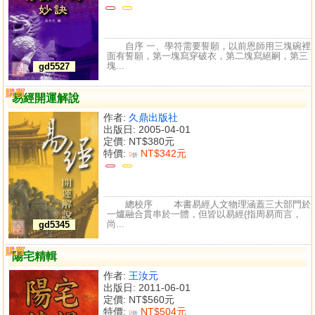
自序 一、學符需要誓願，以前恩師用三塊碗裡
面有誓願，第一塊寫穿破衣，第二塊寫絕嗣，第三
塊...
gd5527
購買
比較
易經開運解說
作者:
久鼎出版社
出版日: 2005-04-01
定價:
NT$380元
特價:
NT$342元
9
折
總校序 本書易經人文物理涵蓋三大部門於
一爐融合貫串於一體，但皆以易經(指周易而言，
尚...
gd5345
購買
比較
陽宅精輯
作者:
王汝元
出版日: 2011-06-01
定價:
NT$560元
特價:
NT$504元
9
折