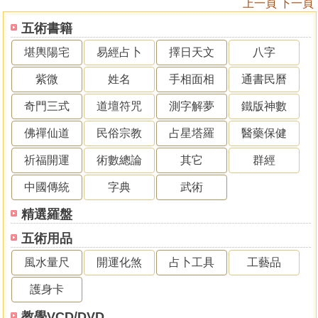
上一頁
下一頁
五術書籍
堪輿陽宅
易經占卜
擇日天文
八字
紫微
姓名
手相面相
通書民曆
奇門三式
道壇符咒
測字解夢
鐵版神數
佛禪仙道
民俗宗教
占星塔羅
醫藥保健
祈福開運
術數總論
其它
群經
中國傳統
字典
武術
精選羅盤
五術用品
風水量尺
開運化煞
占卜工具
工藝品
護身卡
教學VCD/DVD