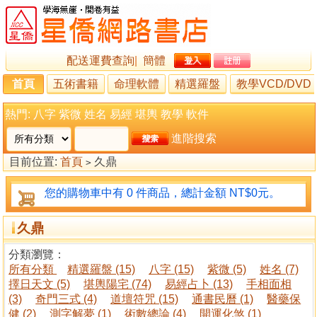
配送運費查詢
|
簡體
首頁
五術書籍
命理軟體
精選羅盤
教學VCD/DVD
熱門:
八字
紫微
姓名
易經
堪輿
教學
軟件
進階搜索
目前位置:
首頁
久鼎
>
您的購物車中有 0 件商品，總計金額 NT$0元。
久鼎
分類瀏覽：
所有分類
精選羅盤 (15)
八字 (15)
紫微 (5)
姓名 (7)
擇日天文 (5)
堪輿陽宅 (74)
易經占卜 (13)
手相面相
(3)
奇門三式 (4)
道壇符咒 (15)
通書民曆 (1)
醫藥保
健 (2)
測字解夢 (1)
術數總論 (4)
開運化煞 (1)