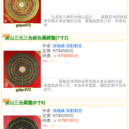
弘易老人林邑全精心設計 羅盤是地理師或
學習風水者必備的法器。羅盤版面有八卦，本身具
有...
gdpe072
購買
比較
唐山三元三合綜合羅經盤(7寸2)
作者:
張糧鑛 策劃製造
定價:
NT$4500元
特價:
NT$4050元
9
折
羅盤是地理師或學習風水者必備的法器。
羅盤版面有八卦，本身具有靈氣，擺設於家中具有:
鎮宅...
gdpc072
購買
比較
唐山三合羅盤(8寸6)
作者:
張糧鑛 策劃製造
定價:
NT$4200元
特價:
NT$3780元
9
折