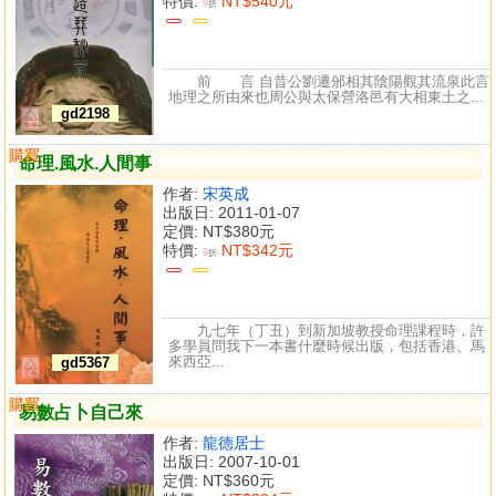
特價:
NT$540元
9
折
前 言 自昔公劉遷邠相其陰陽觀其流泉此言
地理之所由來也周公與太保營洛邑有大相東土之...
gd2198
購買
比較
命理.風水.人間事
作者:
宋英成
出版日: 2011-01-07
定價:
NT$380元
特價:
NT$342元
9
折
九七年（丁丑）到新加坡教授命理課程時，許
多學員問我下一本書什麼時候出版，包括香港、馬
來西亞...
gd5367
購買
比較
易數占卜自己來
作者:
龍德居士
出版日: 2007-10-01
定價:
NT$360元