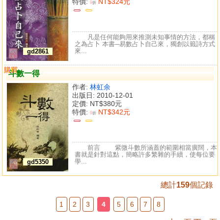
特價:
NT$324元
9
折
凡是任何能夠用來推測未知事情的方法，都稱
之為占卜 本書─易數占卜自己來，獨創以籤詩方式
來...
gd2861
購買
比較
斗數一得
作者:
林虹余
出版日: 2010-12-01
定價:
NT$380元
特價:
NT$342元
9
折
前言 紫微斗數所涵蓋的範圍相當廣闊，本
書就是針對這點，簡略許多繁雜的手續，使每位要
學...
gd5350
總計
159
個記錄
1
2
3
4
5
6
7
8