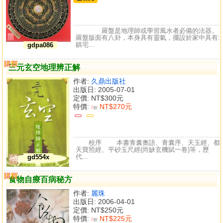
羅盤是地理師或學習風水者必備的法器。
羅盤版面有八卦，本身具有靈氣，擺設於家中具有:
鎮宅...
gdpa086
購買
比較
三元玄空地理辨正解
作者:
久鼎出版社
出版日: 2005-07-01
定價:
NT$300元
特價:
NT$270元
9
折
校序 本書青囊奧語、青囊序、天玉經、都
天寶照經、平砂玉尺經(尚缺玄機賦一卷)等，歷
代...
gd554x
購買
比較
食物自療百病秘方
作者:
麗珠
出版日: 2006-04-01
定價:
NT$250元
特價:
NT$225元
9
折