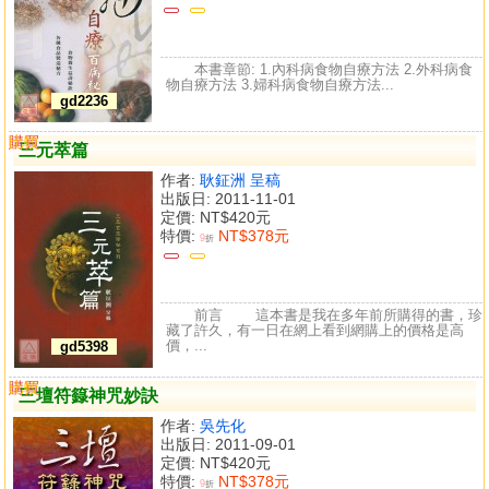
本書章節: 1.內科病食物自療方法 2.外科病食
物自療方法 3.婦科病食物自療方法...
gd2236
購買
比較
三元萃篇
作者:
耿鉦洲 呈稿
出版日: 2011-11-01
定價:
NT$420元
特價:
NT$378元
9
折
前言 這本書是我在多年前所購得的書，珍
藏了許久，有一日在網上看到網購上的價格是高
價，...
gd5398
購買
比較
三壇符籙神咒妙訣
作者:
吳先化
出版日: 2011-09-01
定價:
NT$420元
特價:
NT$378元
9
折