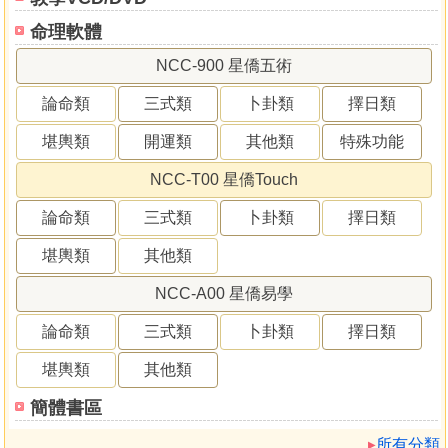
命理軟體
NCC-900 星僑五術
論命類
三式類
卜卦類
擇日類
堪輿類
開運類
其他類
特殊功能
NCC-T00 星僑Touch
論命類
三式類
卜卦類
擇日類
堪輿類
其他類
NCC-A00 星僑易學
論命類
三式類
卜卦類
擇日類
堪輿類
其他類
簡體書區
所有分類