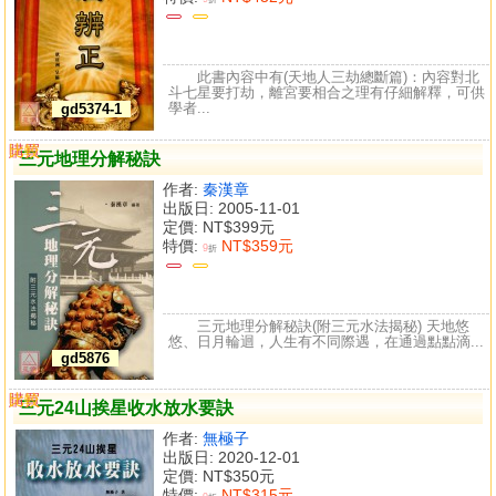
此書內容中有(天地人三劫總斷篇)：內容對北
斗七星要打劫，離宮要相合之理有仔細解釋，可供
學者...
gd5374-1
購買
比較
三元地理分解秘訣
作者:
秦漢章
出版日: 2005-11-01
定價:
NT$399元
特價:
NT$359元
9
折
三元地理分解秘訣(附三元水法揭秘) 天地悠
悠、日月輪迴，人生有不同際遇，在通過點點滴...
gd5876
購買
比較
三元24山挨星收水放水要訣
作者:
無極子
出版日: 2020-12-01
定價:
NT$350元
特價:
NT$315元