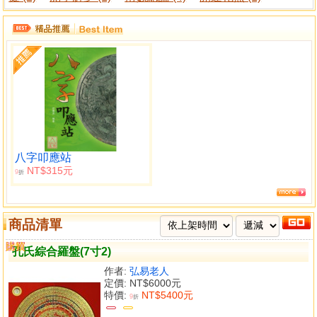
八字叩應站
NT$315元
9
折
商品清單
購買
比較
孔氏綜合羅盤(7寸2)
作者:
弘易老人
定價:
NT$6000元
特價:
NT$5400元
9
折