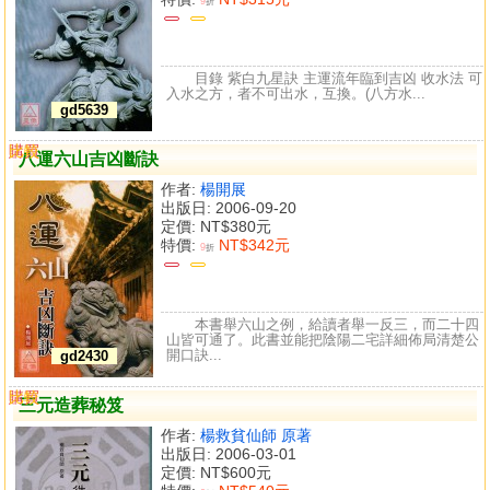
9
折
目錄 紫白九星訣 主運流年臨到吉凶 收水法 可
入水之方，者不可出水，互換。(八方水...
gd5639
購買
比較
八運六山吉凶斷訣
作者:
楊開展
出版日: 2006-09-20
定價:
NT$380元
特價:
NT$342元
9
折
本書舉六山之例，給讀者舉一反三，而二十四
山皆可通了。此書並能把陰陽二宅詳細佈局清楚公
開口訣...
gd2430
購買
比較
三元造葬秘笈
作者:
楊救貧仙師 原著
出版日: 2006-03-01
定價:
NT$600元