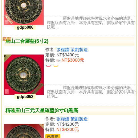
羅盤是地理師或學習風水者必備的法器。
羅盤版面有八卦，本身具有靈氣，擺設於家中具有:
鎮宅...
gdpb086
購買
比較
唐山三合羅盤(6寸2)
作者:
張糧鑛 策劃製造
定價:
NT$3400元
特價:
NT$3060元
9
折
羅盤是地理師或學習風水者必備的法器。
羅盤版面有八卦，本身具有靈氣，擺設於家中具有:
鎮宅...
gdpb062
精確唐山三元天星羅盤(8寸6)黑底
作者:
張糧鑛 策劃製造
定價:
NT$4200元
特價:
NT$4200元
已售完