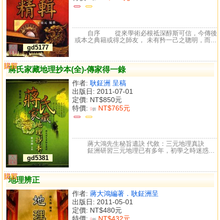
自序 從來學術必根祗深醇斯可信，今傳後
或本之典籍或得之師友， 未有矜一己之聰明，而...
gd5177
購買
比較
蔣氏家藏地理抄本(全)-傳家得一錄
作者:
耿鉦洲 呈稿
出版日: 2011-07-01
定價:
NT$850元
特價:
NT$765元
9
折
蔣大鴻先生秘旨遺訣 代敘：三元地理真訣
鉦洲研習三元地理已有多年，初學之時迷惑...
gd5381
購買
比較
地理辨正
作者:
蔣大鴻編著．耿鉦洲呈
出版日: 2011-05-01
定價:
NT$480元
特價:
NT$432元
9
折