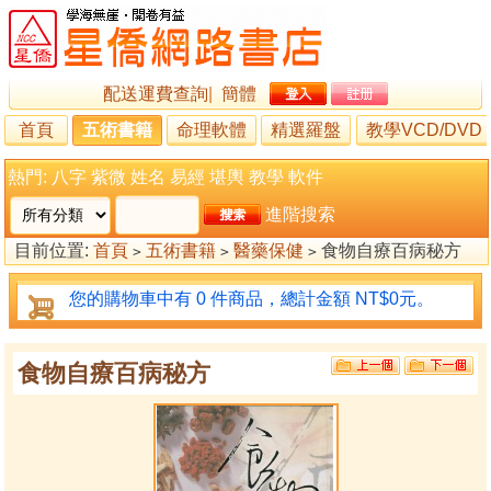
配送運費查詢
|
簡體
首頁
五術書籍
命理軟體
精選羅盤
教學VCD/DVD
熱門:
八字
紫微
姓名
易經
堪輿
教學
軟件
進階搜索
目前位置:
首頁
五術書籍
醫藥保健
食物自療百病秘方
>
>
>
您的購物車中有 0 件商品，總計金額 NT$0元。
食物自療百病秘方