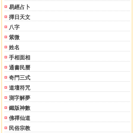
易經占卜
擇日天文
八字
紫微
姓名
手相面相
通書民曆
奇門三式
道壇符咒
測字解夢
鐵版神數
佛禪仙道
民俗宗教