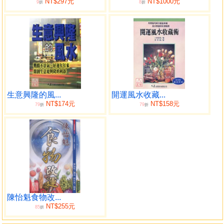
NT$297元
NT$1000元
9
8
折
折
生意興隆的風...
開運風水收藏...
NT$174元
NT$158元
79
79
折
折
陳怡魁食物改...
NT$255元
85
折