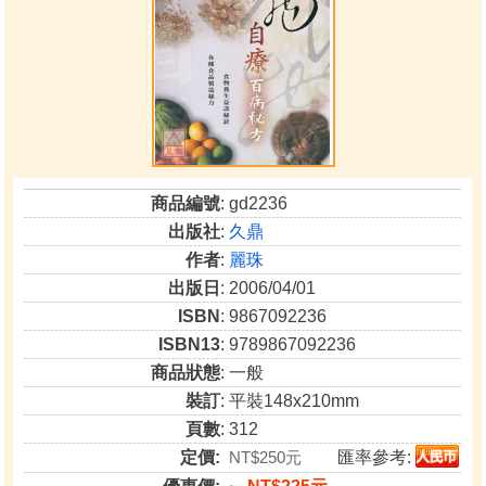
商品編號
: gd2236
出版社
:
久鼎
作者
:
麗珠
出版日
: 2006/04/01
ISBN
: 9867092236
ISBN13
: 9789867092236
商品狀態
: 一般
裝訂
: 平裝148x210mm
頁數
: 312
定價:
NT$250元
匯率參考: