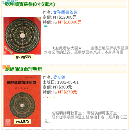
缺貨登記
乾坤國寶羅盤(8寸6電木)
作者:
文翔圖書監製
定價:
NT$12000元
特價:
NT$10800元
9
折
★點此看放大圖★ 羅盤是地理師或學習風
水者必備的法器。羅盤版面有八卦，本身具有靈...
gdpg086
購買
比較
易經佛道命理明燈
作者:
梁友銘
出版日: 1992-03-01
定價:
NT$300元
特價:
NT$270元
9
折
名醫明師可救蒼生！ 庸醫劣師可害眾生！
研究從事易經佛道山醫命相卜者，應具良心正
見...
wck075