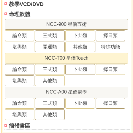
教學VCD/DVD
命理軟體
NCC-900 星僑五術
論命類
三式類
卜卦類
擇日類
堪輿類
開運類
其他類
特殊功能
NCC-T00 星僑Touch
論命類
三式類
卜卦類
擇日類
堪輿類
其他類
NCC-A00 星僑易學
論命類
三式類
卜卦類
擇日類
堪輿類
其他類
簡體書區