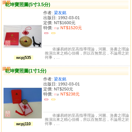
購買
比較
乾坤寶照圖(5寸3.5分)
作者:
梁友銘
出版日: 1992-03-01
定價:
NT$1600元
特價:
NT$1520元
95
折
依據易經的至高指導理論，河圖、洛書之理論
推演出來之精心佳構，所以百無禁忌，不論用之於
何事，...
wcpj535
購買
比較
乾坤寶照圖(1寸1分)
作者:
梁友銘
出版日: 1992-03-01
定價:
NT$250元
特價:
NT$238元
95
折
依據易經的至高指導理論，河圖、洛書之理論
推演出來之精心佳構，所以百無禁忌，不論用之於
何事，...
wcpj110