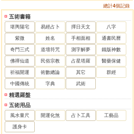
總計
4
個記錄
五術書籍
堪輿陽宅
易經占卜
擇日天文
八字
紫微
姓名
手相面相
通書民曆
奇門三式
道壇符咒
測字解夢
鐵版神數
佛禪仙道
民俗宗教
占星塔羅
醫藥保健
祈福開運
術數總論
其它
群經
中國傳統
字典
武術
精選羅盤
五術用品
風水量尺
開運化煞
占卜工具
工藝品
護身卡