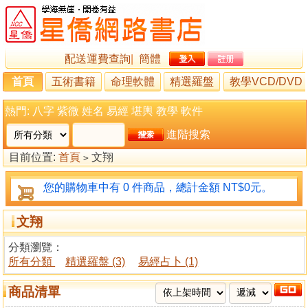
配送運費查詢
|
簡體
首頁
五術書籍
命理軟體
精選羅盤
教學VCD/DVD
熱門:
八字
紫微
姓名
易經
堪輿
教學
軟件
進階搜索
目前位置:
首頁
文翔
>
您的購物車中有 0 件商品，總計金額 NT$0元。
文翔
分類瀏覽：
所有分類
精選羅盤 (3)
易經占卜 (1)
商品清單