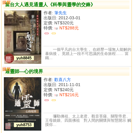
購買
比較
當台大人遇見通靈人《科學與靈學的交鋒》
作者:
筆先生
出版日: 2012-03-01
定價:
NT$320元
特價:
NT$288元
9
折
一個平凡的台大學生， 在經歷一場無人能解的
暴病後， 竟踏上一段不可思議的生命旅程…… 當
鐵...
yuh8845
購買
比較
通靈師—心的境界
作者:
歡喜八方
出版日: 2011-11-01
定價:
NT$240元
特價:
NT$216元
9
折
彌勒佛祖、太上老君、觀音菩薩、關聖帝君、
王母娘娘、四面佛祖 對人間的關懷與智慧開示 觸
摸你...
yuh8753