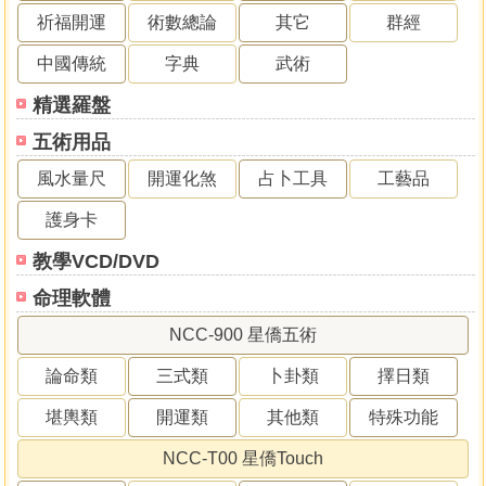
祈福開運
術數總論
其它
群經
中國傳統
字典
武術
精選羅盤
五術用品
風水量尺
開運化煞
占卜工具
工藝品
護身卡
教學VCD/DVD
命理軟體
NCC-900 星僑五術
論命類
三式類
卜卦類
擇日類
堪輿類
開運類
其他類
特殊功能
NCC-T00 星僑Touch