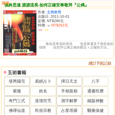
購買
比較
慎終思遠 源源流長-如何正確安奉敬拜『公媽』
作者:
玄興教尊
出版日: 2011-10-01
定價:
NT$280元
特價:
NT$252元
9
折
敬祖是孝道的表現 也是家運及子孫前途的
指標 給您拜公媽正確的觀念＋正確的方法...
yuh8616
總計
7
個記錄
五術書籍
堪輿陽宅
易經占卜
擇日天文
八字
紫微
姓名
手相面相
通書民曆
奇門三式
道壇符咒
測字解夢
鐵版神數
佛禪仙道
民俗宗教
占星塔羅
醫藥保健