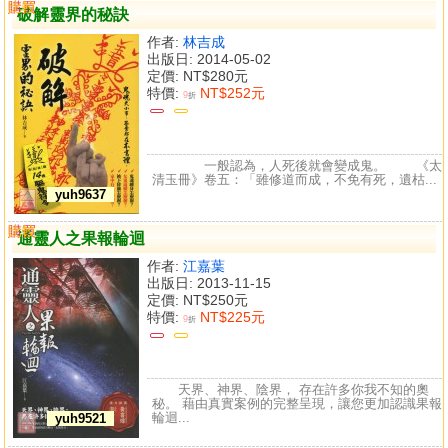
購買
比較
破解靈界的秘訣
作者:
林吉成
出版日: 2014-05-02
定價:
NT$280元
特價:
NT$252元
9
折
一般認為，人死後就會變成鬼。 《太
清玉冊》卷五：「雖修道而成，不免有死，遺枯...
yuh9637
購買
比較
通靈人之果報輪迴
作者:
江嘉葉
出版日: 2013-11-15
定價:
NT$250元
特價:
NT$225元
9
折
天界、神界、陰界， 存在許多你我不知的奧
秘。 藉由真實案例的完整呈現，讓您更加認識果報
輪迴...
yuh9521