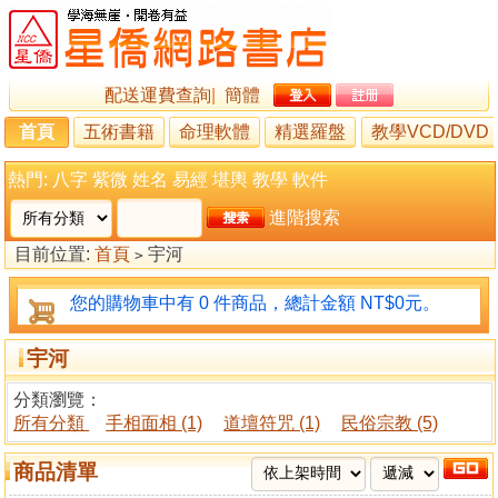
配送運費查詢
|
簡體
首頁
五術書籍
命理軟體
精選羅盤
教學VCD/DVD
熱門:
八字
紫微
姓名
易經
堪輿
教學
軟件
進階搜索
目前位置:
首頁
宇河
>
您的購物車中有 0 件商品，總計金額 NT$0元。
宇河
分類瀏覽：
所有分類
手相面相 (1)
道壇符咒 (1)
民俗宗教 (5)
商品清單