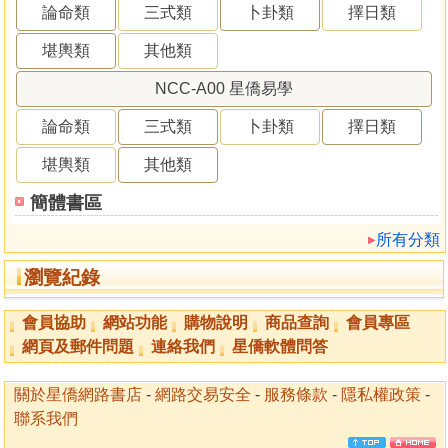
論命類
三式類
卜卦類
擇日類
堪輿類
其他類
NCC-A00 星僑易學
論命類
三式類
卜卦類
擇日類
堪輿類
其他類
簡體書區
所有分類
瀏覽紀錄
會員協助
網站功能
購物說明
商品查詢
會員專區
網頁及郵件問題
連絡我們
星僑軟體問答
關於星僑網路書店
-
網路交易安全
-
服務條款
-
隱私權政策
-
聯系我們