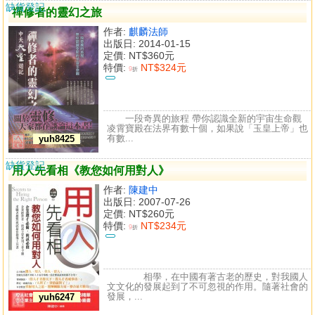
缺貨登記
禪修者的靈幻之旅
作者:
麒麟法師
出版日: 2014-01-15
定價:
NT$360元
特價:
NT$324元
9
折
一段奇異的旅程 帶你認識全新的宇宙生命觀
凌霄寶殿在法界有數十個，如果說「玉皇上帝」也
有數...
yuh8425
缺貨登記
用人先看相《教您如何用對人》
作者:
陳建中
出版日: 2007-07-26
定價:
NT$260元
特價:
NT$234元
9
折
相學，在中國有著古老的歷史，對我國人
文文化的發展起到了不可忽視的作用。隨著社會的
發展，...
yuh6247