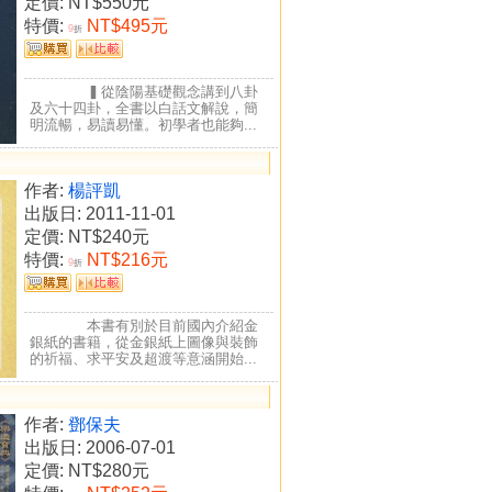
定價:
NT$550元
特價:
NT$495元
9
折
▍從陰陽基礎觀念講到八卦
及六十四卦，全書以白話文解說，簡
明流暢，易讀易懂。初學者也能夠...
作者:
楊評凱
出版日: 2011-11-01
定價:
NT$240元
特價:
NT$216元
9
折
本書有別於目前國內介紹金
銀紙的書籍，從金銀紙上圖像與裝飾
的祈福、求平安及超渡等意涵開始...
作者:
鄧保夫
出版日: 2006-07-01
定價:
NT$280元