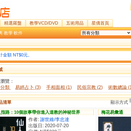
精選羅盤
教學VCD/DVD
五術用品
星僑首頁
輿
教學
軟件
金額 NT$0元。
威
類瀏覽：
有分類
易經占卜 (3)
手相面相 (1)
民俗宗教 (2)
術數總論 (1
品清單
顯示方式
人指路：10個故事帶你進入道教的神秘世界
梅花易彙通
作者:
謝世維/李忠達
出版日: 2020-07-20