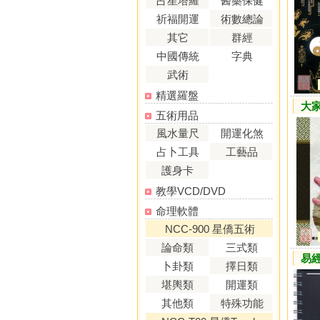
占星塔羅
醫藥保健
祈福開運
術數總論
其它
群經
中國傳統
字典
武術
精選羅盤
大
五術用品
風水量尺
開運化煞
占卜工具
工藝品
護身卡
教學VCD/DVD
命理軟體
NCC-900 星僑五術
論命類
三式類
易
卜卦類
擇日類
堪輿類
開運類
其他類
特殊功能