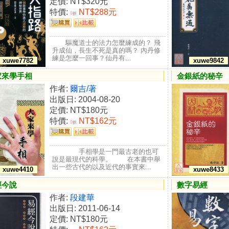
定價:
NT$320元
特價:
NT$288元
9
折
驅魔道士的法力怎麼練成的？ 飛
升成仙，長生不死是真的嗎？ 內丹修
練是怎麼一回事？仙丹有...
xuwe7782
xuwe9842
家來學手相
金銀紙的秘辛
作者:
爾吉/著
出版日: 2004-08-20
定價:
NT$180元
特價:
NT$162元
9
折
手相學是一門最古老的也可
說是最現代的科學。 在本書中舉
出一些古代的以及近代的事實來...
xuwe4410
xuwe8433
經今說
數字易經
作者:
段建華
出版日: 2011-06-14
定價:
NT$180元