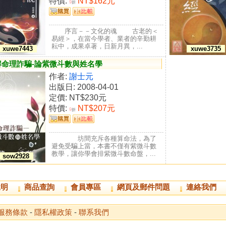
特價:
NT$162元
9
折
序言－－文化的魂 古老的＜
易經＞，在當今學者、業者的辛勤耕
耘中，成果卓著，日新月異，...
xuwe7443
xuwe3735
解命理詐騙-論紫微斗數與姓名學
作者:
謝士元
出版日: 2008-04-01
定價:
NT$230元
特價:
NT$207元
9
折
坊間充斥各種算命法，為了
避免受騙上當，本書不僅有紫微斗數
教學，讓你學會排紫微斗數命盤，...
sow2928
說明
商品查詢
會員專區
網頁及郵件問題
連絡我們
服務條款
-
隱私權政策
-
聯系我們