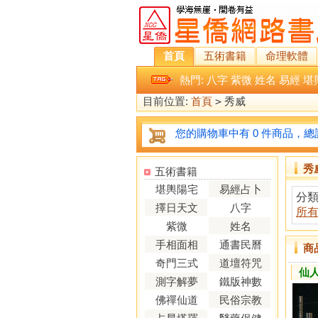
首頁
五術書籍
命理軟體
熱門:
八字
紫微
姓名
易經
堪
目前位置:
首頁
>
秀威
您的購物車中有 0 件商品，總計
秀
五術書籍
堪輿陽宅
易經占卜
分
擇日天文
八字
所
紫微
姓名
手相面相
通書民曆
商
奇門三式
道壇符咒
仙
測字解夢
鐵版神數
佛禪仙道
民俗宗教