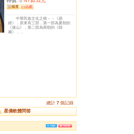
特價:
NT$252元
9
折
中華民族文化之根－－《易
經》，原來有三部，第一部為夏朝的
《連山》，第二部為商朝的《歸
藏》，...
總計
7
個記錄
星僑軟體問答