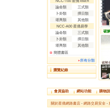
NCC-T00 星僑Touch
論命類
三式類
卜卦類
擇日類
堪輿類
其他類
NCC-A00 星僑易學
破
論命類
三式類
卜卦類
擇日類
堪輿類
其他類
簡體書區
所有分類
瀏覽紀錄
會員協助
網站功能
購物
關於星僑網路書店
-
網路交易安全
-