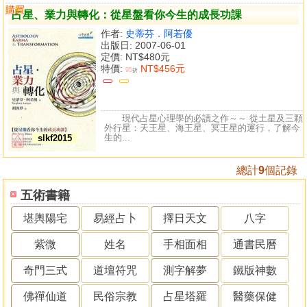
購買
比較
占星、業力與轉化：從星盤看你今生的成長功課
作者:
史蒂芬．阿若優
出版日: 2007-06-01
定價:
NT$480元
特價:
NT$456元
95
折
現代占星心理學的必讀之作～～ 從土星及三顆
外行星：天王星、海王星、冥王星的運行，了解今
生的...
slkf2015
總計
9
個記錄
五術書籍
堪輿陽宅
易經占卜
擇日天文
八字
紫微
姓名
手相面相
通書民曆
奇門三式
道壇符咒
測字解夢
鐵版神數
佛禪仙道
民俗宗教
占星塔羅
醫藥保健