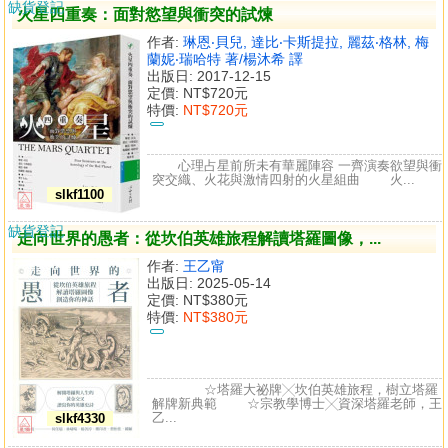
缺貨登記
火星四重奏：面對慾望與衝突的試煉
作者:
琳恩‧貝兒, 達比‧卡斯提拉, 麗茲‧格林, 梅
蘭妮‧瑞哈特 著/楊沐希 譯
出版日: 2017-12-15
定價:
NT$720元
特價:
NT$720元
心理占星前所未有華麗陣容 一齊演奏欲望與衝
突交織、火花與激情四射的火星組曲 火...
slkf1100
缺貨登記
走向世界的愚者：從坎伯英雄旅程解讀塔羅圖像，...
作者:
王乙甯
出版日: 2025-05-14
定價:
NT$380元
特價:
NT$380元
☆塔羅大祕牌╳坎伯英雄旅程，樹立塔羅
解牌新典範 ☆宗教學博士╳資深塔羅老師，王
乙...
slkf4330