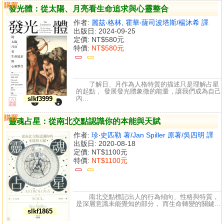
購買
比較
發光體：從太陽、月亮看生命追求與心靈整合
作者:
麗茲‧格林, 霍華‧薩司波塔斯/楊沐希 譯
出版日: 2024-09-25
定價:
NT$580元
特價:
NT$580元
了解日、月作為人格特質的描述只是理解占星
的起點， 發展發光體象徵的能量，讓我們成為自己
內...
slkf3999
購買
比較
靈魂占星：從南北交點認識你的本能與天賦
作者:
珍‧史匹勒 著/Jan Spiller 原著/吳四明 譯
出版日: 2020-08-18
定價:
NT$1100元
特價:
NT$1100元
南北交點標記出人的行為傾向、性格與特質，
是深層意識未能覺知的部分， 而生命轉變的關鍵...
slkf1865