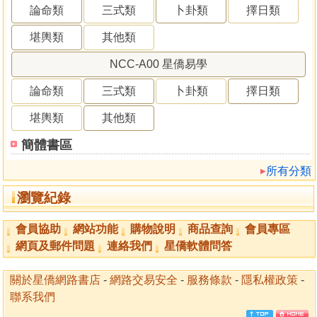
論命類
三式類
卜卦類
擇日類
堪輿類
其他類
NCC-A00 星僑易學
論命類
三式類
卜卦類
擇日類
堪輿類
其他類
簡體書區
所有分類
瀏覽紀錄
會員協助
網站功能
購物說明
商品查詢
會員專區
網頁及郵件問題
連絡我們
星僑軟體問答
關於星僑網路書店
-
網路交易安全
-
服務條款
-
隱私權政策
-
聯系我們