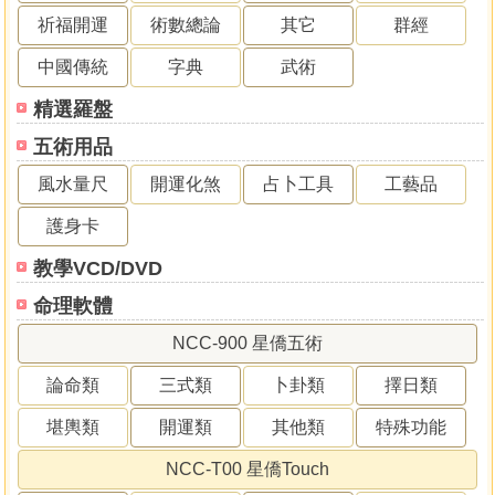
祈福開運
術數總論
其它
群經
中國傳統
字典
武術
精選羅盤
五術用品
風水量尺
開運化煞
占卜工具
工藝品
護身卡
教學VCD/DVD
命理軟體
NCC-900 星僑五術
論命類
三式類
卜卦類
擇日類
堪輿類
開運類
其他類
特殊功能
NCC-T00 星僑Touch