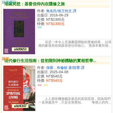
缺貨登記
塔羅冥想：基督信仰內在隱修之旅
作者:
無名氏/侯王怡文 譯
出版日: 2016-06-29
定價:
NT$1300元
特價:
NT$1300元
這是一本令人充滿屬靈體驗的實修經典， 以塔
羅的象徵系統揭露基督信仰核心。 透過本書所揭...
slkf0653
購買
比較
現代修行生活指南：從初階到神祕體驗的實相哲學...
作者:
保羅．布倫頓 著/陸擎 譯
出版日: 2025-04-08
定價:
NT$540元
特價:
NT$540元
人人都有機會觸及最高的真我意識，因為我們
一直身處其中，只是全無覺知。 每個人的內...
slkf4347