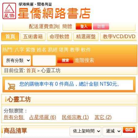
配送運費查詢
|
簡體
首頁
五術書籍
命理軟體
精選羅盤
教學VCD/DVD
熱門:
八字
紫微
姓名
易經
堪輿
教學
軟件
進階搜索
目前位置:
首頁
心靈工坊
>
您的購物車中有 0 件商品，總計金額 NT$0元。
心靈工坊
分類瀏覽：
所有分類
占星塔羅 (6)
民俗宗教 (1)
其它 (2)
商品清單