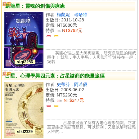
購買
比較
凱龍星：靈魂的創傷與療癒
作者:
梅蘭妮．瑞哈特
出版日: 2011-10-28
定價:
NT$880元
特價:
NT$792元
9
折
英國心理占星大師梅蘭妮，研究凱龍星的權威
巨作！ 凱龍，半人半馬，人與獸牢牢連接在一起，
宛若...
xlgf2256
購買
比較
占星、心理學與四元素：占星諮商的能量途徑
作者:
史蒂芬．阿若優
出版日: 2008-06-02
定價:
NT$260元
特價:
NT$247元
95
折
占星學涵蓋了所有古老心理學知識。它甚
至更能提供顯而易見、可以預測，又足以解釋複雜
人性的...
slkf2329