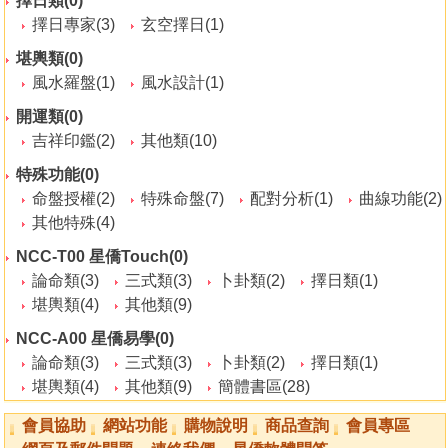
擇日類(0)
擇日專家(3)
玄空擇日(1)
堪輿類(0)
風水羅盤(1)
風水設計(1)
開運類(0)
吉祥印鑑(2)
其他類(10)
特殊功能(0)
命盤授權(2)
特殊命盤(7)
配對分析(1)
曲線功能(2)
其他特殊(4)
NCC-T00 星僑Touch(0)
論命類(3)
三式類(3)
卜卦類(2)
擇日類(1)
堪輿類(4)
其他類(9)
NCC-A00 星僑易學(0)
論命類(3)
三式類(3)
卜卦類(2)
擇日類(1)
堪輿類(4)
其他類(9)
簡體書區(28)
會員協助
網站功能
購物說明
商品查詢
會員專區