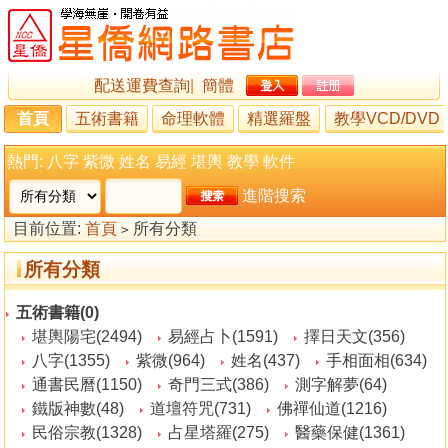
配送運費查詢
|
簡體
首頁
五術書籍
命理軟體
精選羅盤
教學VCD/DVD
熱門:
八字
紫微
姓名
易經
堪輿
教學
軟件
進階搜索
目前位置:
首頁
所有分類
>
所有分類
五術書籍(0)
堪輿陽宅(2494)
易經占卜(1591)
擇日天文(356)
八字(1355)
紫微(964)
姓名(437)
手相面相(634)
通書民曆(1150)
奇門三式(386)
測字解夢(64)
鐵版神數(48)
道壇符咒(731)
佛禪仙道(1216)
民俗宗教(1328)
占星塔羅(275)
醫藥保健(1361)