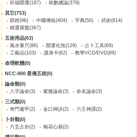
祈福開運(187)
術數總論(378)
其它(753)
群經(96)
中國傳統(404)
字典(50)
武術(814)
精選羅盤(367)
五術用品(63)
風水量尺(86)
開運化煞(128)
占卜工具(69)
工藝品(103)
護身卡(62)
教學VCD/DVD(89)
命理軟體(0)
NCC-900 星僑五術(0)
論命類(0)
八字論命(3)
紫微論命(3)
命名論命(3)
三式類(0)
奇門遁甲(2)
金口神訣(2)
六壬神課(2)
卜卦類(0)
六爻占卦(2)
梅花心易(2)