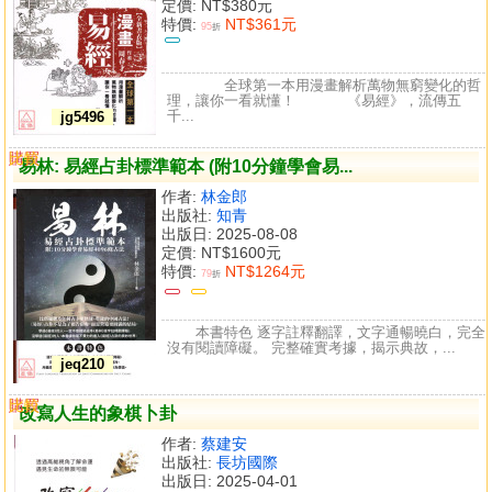
定價:
NT$380元
特價:
NT$361元
95
折
全球第一本用漫畫解析萬物無窮變化的哲
理，讓你一看就懂！ 《易經》，流傳五
千...
jg5496
購買
比較
易林: 易經占卦標準範本 (附10分鐘學會易...
作者:
林金郎
出版社:
知青
出版日: 2025-08-08
定價:
NT$1600元
特價:
NT$1264元
79
折
本書特色 逐字註釋翻譯，文字通暢曉白，完全
沒有閱讀障礙。 完整確實考據，揭示典故，...
jeq210
購買
比較
改寫人生的象棋卜卦
作者:
蔡建安
出版社:
長坊國際
出版日: 2025-04-01