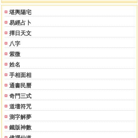
藏閣
易鑰
臺灣學生
何老師
麗文
大溢
商務印書館(香港)
趙聞
起
集賢莊命理哲學社
周鼎珩
廣文
於光泰
陳灃謀
陳添賜
西北
堪輿陽宅
國際
博大
智惠
世界書局
六景彩印
李朝木
中和出版
資本文化
易經占卜
施榮章
宏道文化
萬象藏真文化
中國醫藥研究所
文經社
凡異文
化
新視野
宬嘉文化
南懷瑾文化
葫蘆墩易學文創
中華易經學院研
擇日天文
究所
靛藍
太乙
楊皓然
普林特印刷
天蝎座文創
妙訣堂
華夏
唯
八字
心宗南天文化院
如果
文國【賣完了等再版】
奉元
長坊國際
王德
槐
雲龍
大孚
逸群
如意堂
行卯
培琳
聚賢館
瑞成
竹林
知青
紫微
翔大
大山
武陵
文翔
集文
育林
進源
益群
宋林
個人其他
頂
淵
大展
聖環
文國
大正
久鼎
大元
宏業
太文堂
鼎文
世一
心
姓名
園
滾石
志遠
老古
新文豐
登貴堂
中國哲學
正一善書
心一堂
手相面相
新智
五洲
藝苑
吉祥坊
星光
裕文堂
笛藤
靝巨
皇極
高寶
鴻
運
通書民曆
奇門三式
道壇符咒
測字解夢
鐵版神數