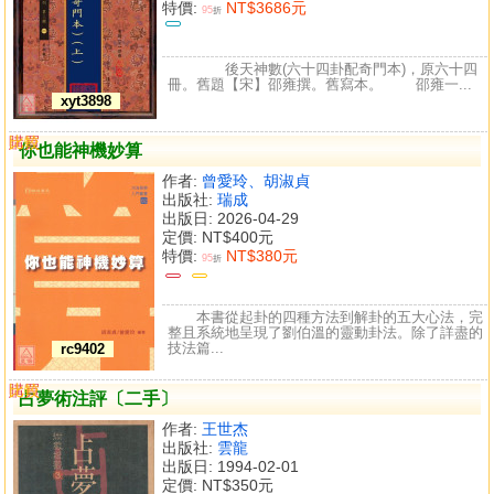
特價:
NT$3686元
95
折
後天神數(六十四卦配奇門本)，原六十四
冊。舊題【宋】邵雍撰。舊寫本。 邵雍一...
xyt3898
購買
比較
你也能神機妙算
作者:
曾愛玲、胡淑貞
出版社:
瑞成
出版日: 2026-04-29
定價:
NT$400元
特價:
NT$380元
95
折
本書從起卦的四種方法到解卦的五大心法，完
整且系統地呈現了劉伯溫的靈動卦法。除了詳盡的
技法篇...
rc9402
購買
比較
占夢術注評〔二手〕
作者:
王世杰
出版社:
雲龍
出版日: 1994-02-01
定價:
NT$350元