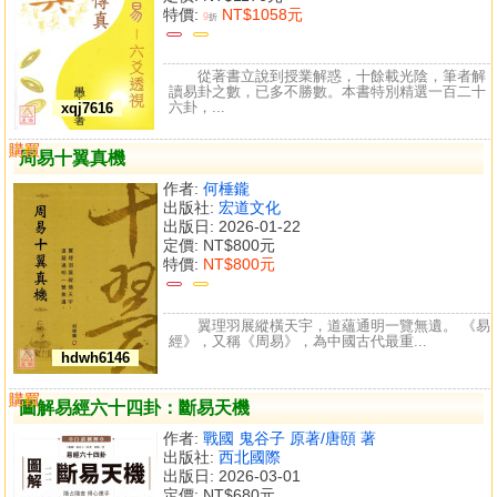
特價:
NT$1058元
9
折
從著書立說到授業解惑，十餘載光陰，筆者解
讀易卦之數，已多不勝數。本書特別精選一百二十
六卦，...
xqj7616
購買
比較
周易十翼真機
作者:
何棰鑨
出版社:
宏道文化
出版日: 2026-01-22
定價:
NT$800元
特價:
NT$800元
翼理羽展縱橫天宇，道蘊通明一覽無遺。 《易
經》，又稱《周易》，為中國古代最重...
hdwh6146
購買
比較
圖解易經六十四卦：斷易天機
作者:
戰國 鬼谷子 原著/唐頤 著
出版社:
西北國際
出版日: 2026-03-01
定價:
NT$680元