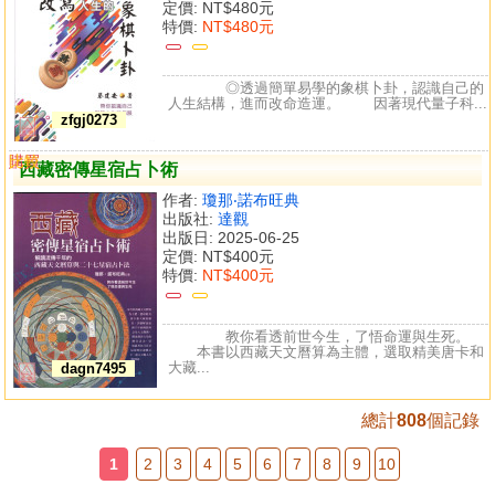
定價:
NT$480元
特價:
NT$480元
◎透過簡單易學的象棋卜卦，認識自己的
人生結構，進而改命造運。 因著現代量子科...
zfgj0273
購買
比較
西藏密傳星宿占卜術
作者:
瓊那‧諾布旺典
出版社:
達觀
出版日: 2025-06-25
定價:
NT$400元
特價:
NT$400元
教你看透前世今生，了悟命運與生死。
本書以西藏天文曆算為主體，選取精美唐卡和
大藏...
dagn7495
總計
808
個記錄
1
2
3
4
5
6
7
8
9
10