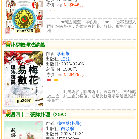
特價:
NT$646元
95
折
──★隨占隨查，得心應手！★── 從零基礎入
門到進階掌握，完整涵蓋起掛、解掛、斷事全流
程...
cbn5326
購買
比較
梅花易數理法講義
作者:
李新耀
出版社:
進源
出版日: 2026-02-06
定價:
NT$500元
特價:
NT$425元
85
折
動者為客，靜者為主。通常來說，卦師處
於主位，卦主處於客位。這是比較容易溝通且維持
較高準...
gu2097
購買
比較
成語四十二張牌卦理〈25K〉
作者:
賴棟爐(乾聲)
出版社:
白頭翁
出版日: 2025-10-31
定價:
NT$1000元