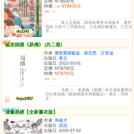
定價:
NT$500元
特價:
NT$425元
85
折
本人文衡富，研習命學至今30多年，著作
四本:六柱十二字推命法、六爻神卦推運法、六爻文
字...
du1141
購買
比較
毓老師講《易傳》 (共二冊)
作者:
愛新覺羅毓鋆、蔡宏恩、許晉溢
出版社:
奉元
出版日: 2022-03-01
定價:
NT$750元
特價:
NT$750元
凡例 一、本講義《易傳》本文係依夏學社
印行來知德《新校慈恩本周易集註》 為主；另與
文...
fnyu2457
缺貨登記
漫畫易經【全新書衣版】
作者:
周春才
出版社:
晶冠
出版日: 2024-07-02