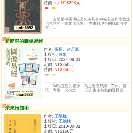
特價:
NT$298元
85
折
占夢是中國傳統文化中具有神祕主義和宗教迷
信色彩的一種文化現象。 本書對現存的幾部占夢
書：...
unln6592
購買
比較
超簡單的圖像易經
作者:
張易、佘屏鳳
出版社:
白象
出版日: 2024-08-01
定價:
NT$350元
特價:
NT$350元
64張直觀的圖像，馬上看懂易經，工作、愛
情、考運一次搞定 ◎人生由無數的選擇組...
bixn3628
購買
比較
未來預知術
作者:
王德槐
出版社:
王德槐
出版日: 2010-09-01
定價:
NT$160元