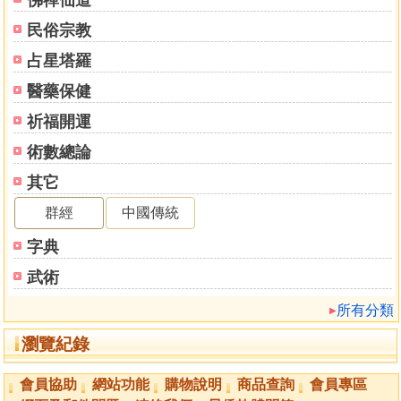
佛禪仙道
民俗宗教
占星塔羅
醫藥保健
祈福開運
術數總論
其它
群經
中國傳統
字典
武術
所有分類
瀏覽紀錄
會員協助
網站功能
購物說明
商品查詢
會員專區