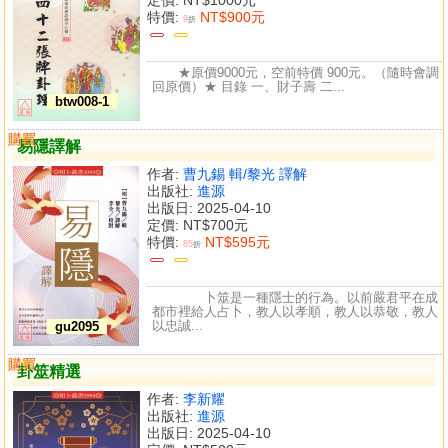
特價:
NT$900元
9
折
★原價9000元，空前特價 900元。（隨時會調
回原價）★ 目錄 一、財子壽 二...
btw008-1
購買
比較
易隱譯解
作者:
曹九錫 輯/黎光 譯解
出版社:
進源
出版日: 2025-04-10
定價:
NT$700元
特價:
NT$595元
85
折
卜筮是一種隱士的行為。以前嚴君平在成
都市裡給人占卜，教人以孝順，教人以恭敬，教人
以忠誠...
gu2095
購買
比較
卦筮精選
作者:
李新耀
出版社:
進源
出版日: 2025-04-10