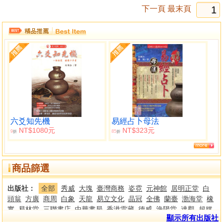
下一頁
最末頁
六爻知先機
易經占卜母法
NT$1080元
NT$323元
9
85
折
折
商品篩選
出版社：
全部
秀威
大塊
臺灣商務
姿霓
元神館
居明正堂
白
頭翁
方廣
商周
白象
天龍
易立文化
晶冠
全佛
蘭臺
渤海堂
橡
實
易林堂
三聯書店
中華書局
香港雷藏
德威
漁陽堂
達觀
超媒
顯示所有出版社
體
華志文化
國家
文史哲
樂果文化
活泉書坊
信海
大塊文化
典