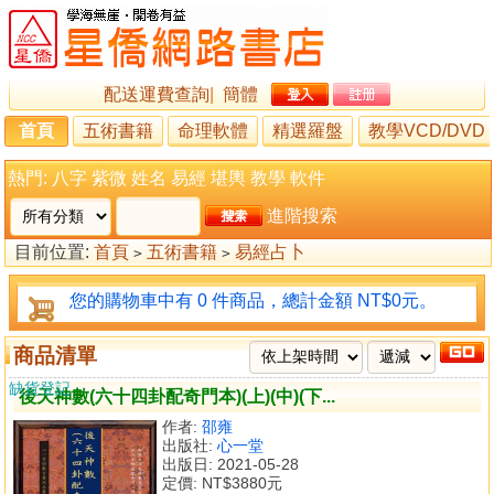
配送運費查詢
|
簡體
首頁
五術書籍
命理軟體
精選羅盤
教學VCD/DVD
熱門:
八字
紫微
姓名
易經
堪輿
教學
軟件
進階搜索
目前位置:
首頁
五術書籍
易經占卜
>
>
您的購物車中有 0 件商品，總計金額 NT$0元。
商品清單
缺貨登記
後天神數(六十四卦配奇門本)(上)(中)(下...
作者:
邵雍
出版社:
心一堂
出版日: 2021-05-28
定價:
NT$3880元