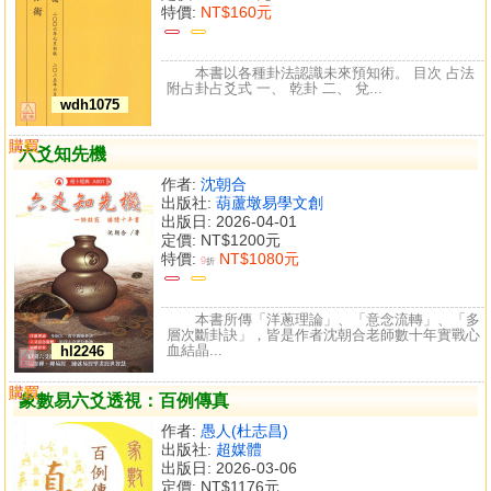
特價:
NT$160元
本書以各種卦法認識未來預知術。 目次 占法
附占卦占爻式 一、 乾卦 二、 兌...
wdh1075
購買
比較
六爻知先機
作者:
沈朝合
出版社:
葫蘆墩易學文創
出版日: 2026-04-01
定價:
NT$1200元
特價:
NT$1080元
9
折
本書所傳「洋蔥理論」、「意念流轉」、「多
層次斷卦訣」，皆是作者沈朝合老師數十年實戰心
血結晶...
hl2246
購買
比較
象數易六爻透視：百例傳真
作者:
愚人(杜志昌)
出版社:
超媒體
出版日: 2026-03-06
定價:
NT$1176元