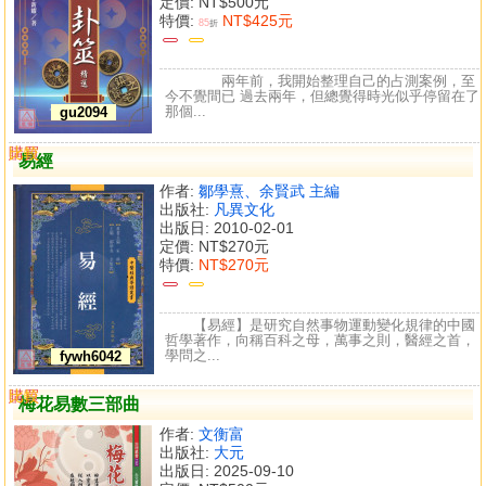
定價:
NT$500元
特價:
NT$425元
85
折
兩年前，我開始整理自己的占測案例，至
今不覺間已 過去兩年，但總覺得時光似乎停留在了
那個...
gu2094
購買
比較
易經
作者:
鄒學熹、余賢武 主編
出版社:
凡異文化
出版日: 2010-02-01
定價:
NT$270元
特價:
NT$270元
【易經】是研究自然事物運動變化規律的中國
哲學著作，向稱百科之母，萬事之則，醫經之首，
學問之...
fywh6042
購買
比較
梅花易數三部曲
作者:
文衡富
出版社:
大元
出版日: 2025-09-10