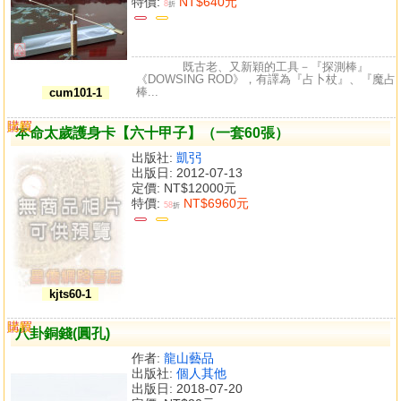
特價:
NT$640元
8
折
既古老、又新穎的工具－『探測棒』
《DOWSING ROD》，有譯為『占卜杖』、『魔占
棒...
cum101-1
購買
比較
本命太歲護身卡【六十甲子】（一套60張）
出版社:
凱弜
出版日: 2012-07-13
定價:
NT$12000元
特價:
NT$6960元
58
折
kjts60-1
購買
比較
八卦銅錢(圓孔)
作者:
龍山藝品
出版社:
個人其他
出版日: 2018-07-20