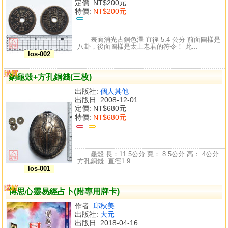
定價:
NT$200元
特價:
NT$200元
表面消光古銅色澤 直徑 5.4 公分 前面圖樣是
八卦，後面圖樣是太上老君的符令！ 此...
los-002
購買
比較
銅龜殼+方孔銅錢(三枚)
出版社:
個人其他
出版日: 2008-12-01
定價:
NT$680元
特價:
NT$680元
龜殼 長：11.5公分 寬： 8.5公分 高： 4公分
方孔銅錢: 直徑1.9...
los-001
購買
比較
博思心靈易經占卜(附專用牌卡)
作者:
邱秋美
出版社:
大元
出版日: 2018-04-16