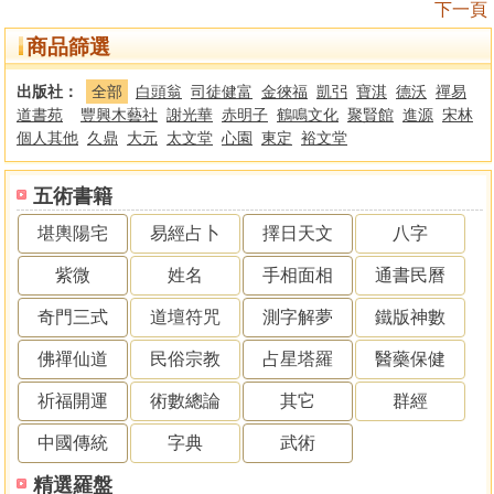
下一頁
商品篩選
出版社：
全部
白頭翁
司徒健富
金徠福
凱弜
寶淇
德沃
禪易
道書苑
豐興木藝社
謝光華
赤明子
鶴鳴文化
聚賢館
進源
宋林
個人其他
久鼎
大元
太文堂
心園
東定
裕文堂
五術書籍
堪輿陽宅
易經占卜
擇日天文
八字
紫微
姓名
手相面相
通書民曆
奇門三式
道壇符咒
測字解夢
鐵版神數
佛禪仙道
民俗宗教
占星塔羅
醫藥保健
祈福開運
術數總論
其它
群經
中國傳統
字典
武術
精選羅盤