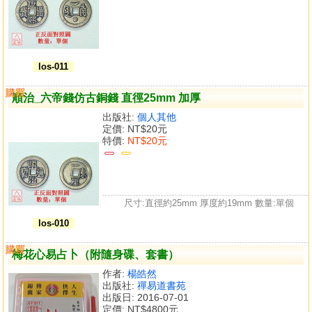
los-011
購買
比較
順治_六帝錢仿古銅錢 直徑25mm 加厚
出版社:
個人其他
定價:
NT$20元
特價:
NT$20元
尺寸:直徑約25mm 厚度約19mm 數量:單個
los-010
購買
比較
梅花心易占卜（附隨身碟、套書）
作者:
楊皓然
出版社:
禪易道書苑
出版日: 2016-07-01
定價:
NT$4800元