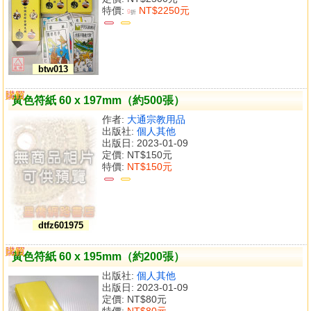
特價:
NT$2250元
9
折
btw013
購買
比較
黃色符紙 60 x 197mm（約500張）
作者:
大通宗教用品
出版社:
個人其他
出版日: 2023-01-09
定價:
NT$150元
特價:
NT$150元
dtfz601975
購買
比較
黃色符紙 60 x 195mm（約200張）
出版社:
個人其他
出版日: 2023-01-09
定價:
NT$80元
特價:
NT$80元