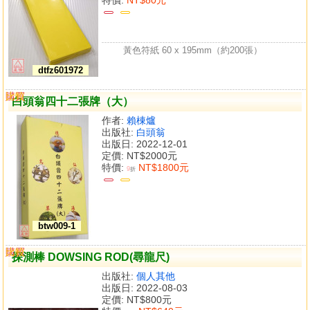
黃色符紙 60 x 195mm（約200張）
dtfz601972
購買
比較
白頭翁四十二張牌（大）
作者:
賴棟爐
出版社:
白頭翁
出版日: 2022-12-01
定價:
NT$2000元
特價:
NT$1800元
9
折
btw009-1
購買
比較
探測棒 DOWSING ROD(尋龍尺)
出版社:
個人其他
出版日: 2022-08-03
定價:
NT$800元