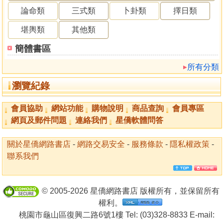
論命類
三式類
卜卦類
擇日類
堪輿類
其他類
簡體書區
所有分類
瀏覽紀錄
會員協助
網站功能
購物說明
商品查詢
會員專區
網頁及郵件問題
連絡我們
星僑軟體問答
關於星僑網路書店
-
網路交易安全
-
服務條款
-
隱私權政策
-
聯系我們
© 2005-2026 星僑網路書店 版權所有，並保留所有
權利。
桃園市龜山區復興二路6號1樓 Tel: (03)328-8833 E-mail: