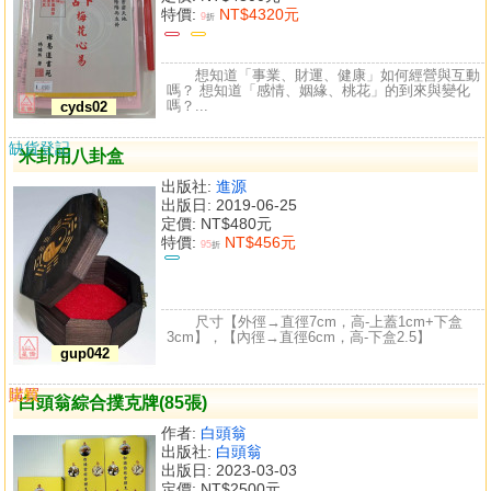
特價:
NT$4320元
9
折
想知道「事業、財運、健康」如何經營與互動
嗎？ 想知道「感情、姻緣、桃花」的到來與變化
嗎？...
cyds02
缺貨登記
米卦用八卦盒
出版社:
進源
出版日: 2019-06-25
定價:
NT$480元
特價:
NT$456元
95
折
尺寸【外徑→直徑7cm，高-上蓋1cm+下盒
3cm】，【內徑→直徑6cm，高-下盒2.5】
gup042
購買
比較
白頭翁綜合撲克牌(85張)
作者:
白頭翁
出版社:
白頭翁
出版日: 2023-03-03
定價:
NT$2500元