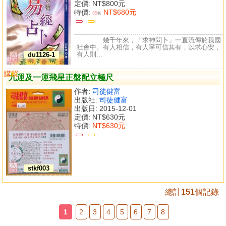
定價:
NT$800元
特價:
NT$680元
85
折
幾千年來，「求神問卜」一直流傳於我國
社會中。有人相信，有人寧可信其有，以求心安，
有人則...
du1126-1
購買
比較
九運及一運飛星正盤配立極尺
作者:
司徒健富
出版社:
司徒健富
出版日: 2015-12-01
定價:
NT$630元
特價:
NT$630元
stkf003
總計
151
個記錄
1
2
3
4
5
6
7
8