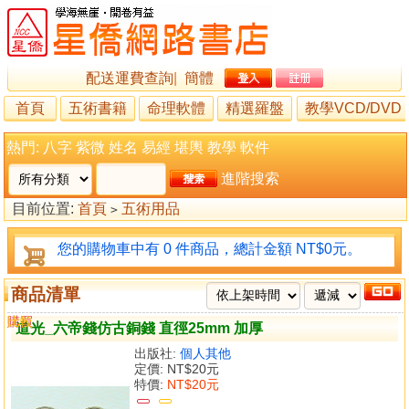
配送運費查詢
|
簡體
首頁
五術書籍
命理軟體
精選羅盤
教學VCD/DVD
熱門:
八字
紫微
姓名
易經
堪輿
教學
軟件
進階搜索
目前位置:
首頁
五術用品
>
您的購物車中有 0 件商品，總計金額 NT$0元。
商品清單
購買
比較
道光_六帝錢仿古銅錢 直徑25mm 加厚
出版社:
個人其他
定價:
NT$20元
特價:
NT$20元