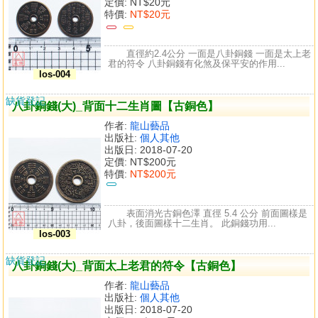
定價:
NT$20元
特價:
NT$20元
直徑約2.4公分 一面是八卦銅錢 一面是太上老
君的符令 八卦銅錢有化煞及保平安的作用...
los-004
缺貨登記
八卦銅錢(大)_背面十二生肖圖【古銅色】
作者:
龍山藝品
出版社:
個人其他
出版日: 2018-07-20
定價:
NT$200元
特價:
NT$200元
表面消光古銅色澤 直徑 5.4 公分 前面圖樣是
八卦，後面圖樣十二生肖。 此銅錢功用...
los-003
缺貨登記
八卦銅錢(大)_背面太上老君的符令【古銅色】
作者:
龍山藝品
出版社:
個人其他
出版日: 2018-07-20