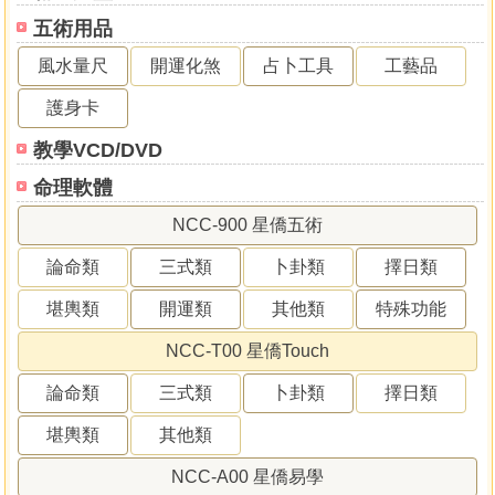
五術用品
風水量尺
開運化煞
占卜工具
工藝品
護身卡
教學VCD/DVD
命理軟體
NCC-900 星僑五術
論命類
三式類
卜卦類
擇日類
堪輿類
開運類
其他類
特殊功能
NCC-T00 星僑Touch
論命類
三式類
卜卦類
擇日類
堪輿類
其他類
NCC-A00 星僑易學