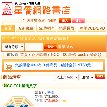
配送運費查詢
|
簡體
首頁
五術書籍
命理軟體
精選羅盤
教學VCD/DVD
熱門:
八字
紫微
姓名
易經
堪輿
教學
軟件
進階搜索
目前位置:
首頁
命理軟體
NCC-T00 星僑Touch
論命類
>
>
>
您的購物車中有 0 件商品，總計金額 NT$0元。
商品清單
比較
NCC-T01 星僑八字
出版社:
星僑
定價:
NT$1980元
特價:
NT$1980元