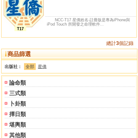
NCC-T17 星僑姓名-註冊版是專為iPhone與
iPod Touch 所開發之命理軟件...
T17
總計
3
個記錄
商品篩選
出版社：
全部
星僑
論命類
三式類
卜卦類
擇日類
堪輿類
其他類