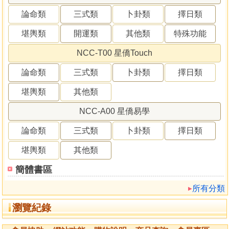
圖書
龍門圖書
衛生福利部國家中醫藥研究所
合記圖書
眾文圖書
論命類
三式類
卜卦類
擇日類
大眾
豐聖
原笙國際
李煌棋
木林森文化
新銳文創
冠元學術殿堂
陳宏毅
李朝木
銘心
旗開
中和出版
兔蘆文化
黃成義
葉呈飛
資
堪輿類
開運類
其他類
特殊功能
本文化
新傳媒
龔畇甄
聯福堂
青青
施榮章
三易管理顧問
佛光
文化
銘福堂
大立文創
今周刊
四熙策略
宏道文化
日誠書局
台
NCC-T00 星僑Touch
聯國風
米樂文化
中國博學
豐富文化
愛呦文創
奇幻基地
南天書
論命類
三式類
卜卦類
擇日類
局
萬象藏真文化
大春中醫雜誌
惲子愉
現代美
合記
五南
中國
醫藥研究所
文經社
正義
正言
方集
野人
生命科學
大夢
凡異文
堪輿類
其他類
化
施調梅
廣信書局
新視野
胡文智
小澂寶人文講堂
陞運
宬嘉
文化
何老師易經陽宅研究服務中心
迷男工作室
宏然流生身靈治本
NCC-A00 星僑易學
中心
南懷瑾文化
葫蘆墩易學文創
許銓仁
中華易經學院研究所
豫
福堂
喜悅之路靜坐協會
南山書屋
恆善天下心靈文化
自發功研究
論命類
三式類
卜卦類
擇日類
室
真佛般若藏
吳友聰
白象文化
靛藍
集夢坊
衛生福利部國家中
國醫藥研究所
沈上哲
太乙
李樵
星空凝視古典占星學院
楊皓然
堪輿類
其他類
武陵/進源
深智數位
中國書房
中華中醫實效療法醫學會
臺灣玄宗
簡體書區
道學文化研究會
黃震宇
漢聲
紅出版 (青森文化)
速熊文化
普林特
印刷
秦安男
信皇脈學
育全
天蝎座文創
紅出版（青森文化）
才
所有分類
藝館（匯賢出版）
三采
深恩文化
台灣中醫臨床醫學會
天地鏡文
教
大通宗教用品百貨
昌明文化
明德
妙訣堂
眾生文化
冠元科研
瀏覽紀錄
協會
富群文化
零極限文化
采實文化
文化圖書
八方
弘揚圖書
仁安堂堪輿造曆舘
城邦印書館
黃謙
國際紫微學會
聯合報
柯銓