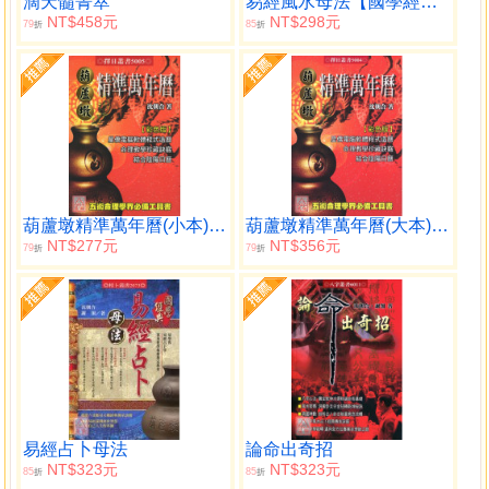
滴天髓菁萃
易經風水母法【國學經典】
NT$458元
NT$298元
79
85
折
折
葫蘆墩精準萬年曆(小本)（西元1912~2105年）
葫蘆墩精準萬年曆(大本)（西元1912~2105年）
NT$277元
NT$356元
79
79
折
折
易經占卜母法
論命出奇招
NT$323元
NT$323元
85
85
折
折