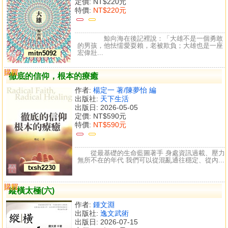
定價:
NT$220元
特價:
NT$220元
鯨向海在後記裡說：「大雄不是一個勇敢
的男孩，他怯懦愛耍賴，老被欺負；大雄也是一座
宏偉壯...
mitn5092
購買
比較
徹底的信仰，根本的療癒
作者:
楊定一 著/陳夢怡 編
出版社:
天下生活
出版日: 2026-05-05
定價:
NT$590元
特價:
NT$590元
從最基礎的生命藍圖著手 身處資訊過載、壓力
無所不在的年代 我們可以從混亂通往穩定、從內...
txsh2230
購買
比較
縱橫太極(六)
作者:
鍾文淵
出版社:
逸文武術
出版日: 2026-07-15