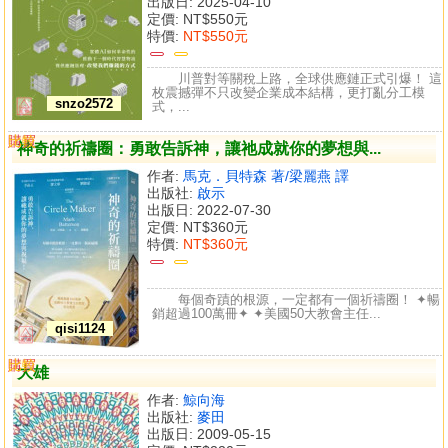
出版日: 2025-04-10
定價:
NT$550元
特價:
NT$550元
川普對等關稅上路，全球供應鏈正式引爆！ 這
枚震撼彈不只改變企業成本結構，更打亂分工模
snzo2572
式，...
購買
比較
神奇的祈禱圈：勇敢告訴神，讓祂成就你的夢想與...
作者:
馬克．貝特森 著/梁麗燕 譯
出版社:
啟示
出版日: 2022-07-30
定價:
NT$360元
特價:
NT$360元
每個奇蹟的根源，一定都有一個祈禱圈！ ✦暢
銷超過100萬冊✦ ✦美國50大教會主任...
qisi1124
購買
比較
大雄
作者:
鯨向海
出版社:
麥田
出版日: 2009-05-15