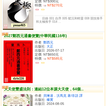
定價:
NT$300元
特價:
NT$270元
9
折
目錄 001 自序 005 鬆沉和輕靈 008 競技推手
和太極推手 014 ...
ywaa465
購買
比較
2027鄭西元通書便覽(中華民國116年)
作者:
鄭西元
出版社:
大正
出版日: 2026-07-17
定價:
NT$650元
特價:
NT$585元
9
折
dzts116
購買
比較
大天使豐盛法則：連結12位本源大天使，64個...
作者:
貝琳達．沃馬克 著/非語 譯
出版社:
橡實
出版日: 2024-08-05