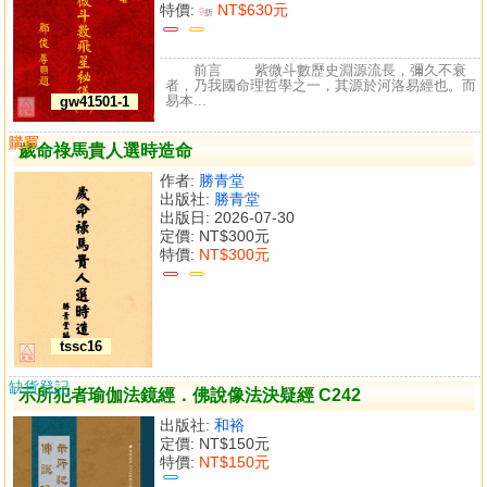
特價:
NT$630元
9
折
前言 紫微斗數歷史淵源流長，彌久不衰
者，乃我國命理哲學之一，其源於河洛易經也。而
易本...
gw41501-1
購買
比較
歲命祿馬貴人選時造命
作者:
勝青堂
出版社:
勝青堂
出版日: 2026-07-30
定價:
NT$300元
特價:
NT$300元
tssc16
缺貨登記
示所犯者瑜伽法鏡經．佛說像法決疑經 C242
出版社:
和裕
定價:
NT$150元
特價:
NT$150元