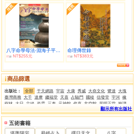
八字命學母法-淵海子平訣竅之運用
命理傳世錄
NT$255元
NT$383元
85
85
折
折
商品篩選
出版社：
全部
于天網路
宇宙
大康
秀威
大堯文化
鷺達
大塊
臺灣商務
大千
達摩
繼福堂
天喜
占驗門
國稜
信發堂
宇河
橡
樹林
大日
立緒
姿霓
三泰
元神館
俊嘉
玄空館
居明正堂
臉譜
顯示所有出版社
活泉
白頭翁
方廣
樂群
雅書堂
林吉成
商周
萬里機構
白象
紫
雲慈航
小倉
尖端
天龍
正中
三民
群雄
存養堂
平安福
易立文
化
水月文化
司徒健富
日閱堂
晶冠
台灣采奕
文笙
全佛
新疆人
五術書籍
民
士林
世芳
力行
蘭臺
博客思
神才
東旭
渤海堂
橡實
才藝
堪輿陽宅
易經占卜
擇日天文
八字