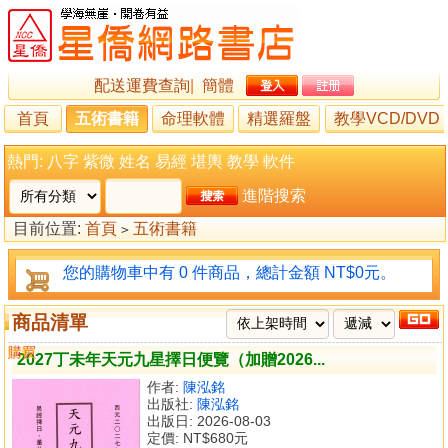
配送運費查詢
|
簡體
首頁
五術書籍
命理軟體
精選羅盤
教學VCD/DVD
熱門:
八字
紫微
姓名
易經
堪輿
教學
軟件
進階搜索
目前位置:
首頁
五術書籍
>
您的購物車中有 0 件商品，總計金額 NT$0元。
商品清單
購買
比較
2027丁未年天元九星擇日便覽（加贈2026...
作者:
陳泓銘
出版社:
陳泓銘
出版日: 2026-08-03
定價:
NT$680元