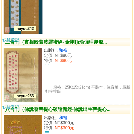
heyuc242
缺貨登記
三合刊（實相般若波羅蜜經‧ 金剛頂瑜伽理趣般...
出版社:
和裕
定價:
NT$80元
特價:
NT$80元
規格：25K(15x21cm) 平裝本．注音版．最新
打字排版
heyuc233
缺貨登記
八合刊（佛說發菩提心破諸魔經‧佛說出生菩提心...
出版社:
和裕
定價:
NT$300元
特價:
NT$300元