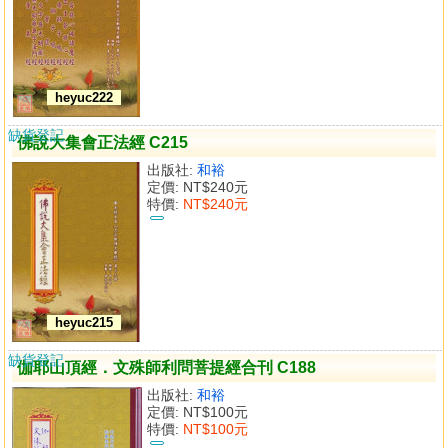
heyuc222
缺貨登記
佛說大集會正法經 C215
出版社:
和裕
定價:
NT$240元
特價:
NT$240元
heyuc215
缺貨登記
伽耶山頂經．文殊師利問菩提經合刊 C188
出版社:
和裕
定價:
NT$100元
特價:
NT$100元