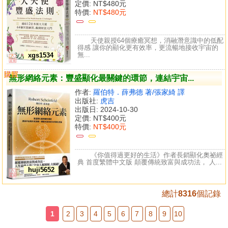
定價:
NT$480元
特價:
NT$480元
天使親授64個療癒冥想，消融潛意識中的低配
得感 讓你的顯化更有效率，更流暢地接收宇宙的
無...
xgs1534
購買
比較
無形網絡元素：豐盛顯化最關鍵的環節，連結宇宙...
作者:
羅伯特．薛弗德 著/張家綺 譯
出版社:
虎吉
出版日: 2024-10-30
定價:
NT$400元
特價:
NT$400元
《你值得過更好的生活》作者長銷顯化奧祕經
典 首度繁體中文版 顛覆傳統致富與成功法， 人...
huji5652
總計
8316
個記錄
1
2
3
4
5
6
7
8
9
10