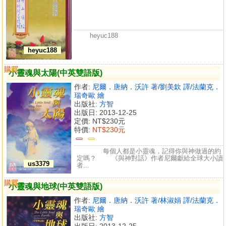
heyuc188
heyuc188
購買
比較
小靈魂與太陽(中英雙語版)
作者:
尼爾．唐納．沃許 著/劉美欽 譯/法蘭克．
瑞奇歐 繪
出版社:
方智
出版日: 2013-12-25
定價:
NT$230元
特價:
NT$230元
每個人都是小靈魂，記得你與神做過的約
定嗎？ 《與神對話》作者尼爾獻給全球大小讀
us3379
者...
購買
比較
小靈魂與地球(中英雙語版)
作者:
尼爾．唐納．沃許 著/林淑娟 譯/法蘭克．
瑞奇歐 繪
出版社:
方智
出版日: 2013-12-25