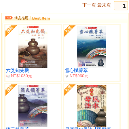
下一頁
最末頁
六爻知先機
雪心賦菁萃
NT$1080元
NT$960元
9
8
折
折