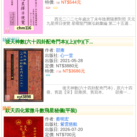
特價:
NT$544元
8
折
西元二〇二七年歲次丁未年陰曆陽曆對照 天元
九星擇日便覽 星曜龍門陳泓銘彙編 第二十五週...
chm116
缺貨登記
後天神數(六十四卦配奇門本)(上)(中)(下...
作者:
邵雍
出版社:
心一堂
出版日: 2021-05-28
定價:
NT$3880元
特價:
NT$3686元
95
折
後天神數(六十四卦配奇門本)，原六十四
冊。舊題【宋】邵雍撰。舊寫本。 邵雍一...
xyt3898
購買
比較
欽天四化紫微斗數飛星秘儀(平裝)
作者:
蔡明宏
出版社:
紫雲慈航
出版日: 2026-07-20
定價:
NT$700元