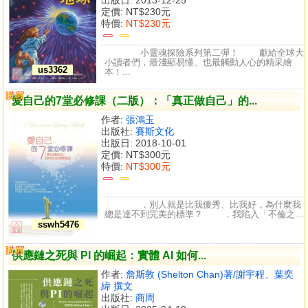
定價:
NT$230元
特價:
NT$230元
小靈魂探險系列第二彈！ 獻給全球大
小讀者們，最淺顯易懂、也最觸動人心的精采繪
us3362
本！...
購買
比較
愛自己的7堂必修課（二版）：「真正做自己」的...
作者:
張鴻玉
出版社:
賽斯文化
出版日: 2018-10-01
定價:
NT$300元
特價:
NT$300元
．別人就是比我優秀、比我好，為什麼我
總是達不到完美的標準？ ．我陷入「不倫之...
sswh5476
購買
比較
供應鏈之死與 PI 的崛起：實體 AI 如何...
作者:
詹斯敦 (Shelton Chan)著/謝宇程、葉奕
緯 撰文
出版社:
商周