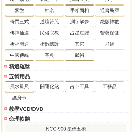
館
經史子集
世茂
綜合
易林堂
南海
大翼文化
青森文化
百善書
房
中華易經
天下文化
人類智庫
三聯書店
中華書局
書泉
逸文
紫微
姓名
手相面相
通書民曆
武術
中國商業
香港中文
大同書院
自由
香港雷藏
中國天機
天
心
德威
貿騰發賣
旗林
彌勒皇教
啟業
漁陽堂
心靈工坊
品冠
奇門三式
道壇符咒
測字解夢
鐵版神數
文藝學社
和裕
賽斯文化
新天
易袁
達觀
老樹創意
超媒體
智學
堂
臺灣周易
薇閣
海鴿
華志文化
金大鼎
倚天文化
柿子文化
國
佛禪仙道
民俗宗教
占星塔羅
醫藥保健
家
陳鵬仁
徐福全
秀才書屋
文史哲
樂果文化
積木
活泉書坊
永
祈福開運
術數總論
其它
群經
經堂
文源
金文堂
信海
嘉豐
三次坊
好優文化
凌零
成文
道觀
九思
大塊文化
星易
木馬文化
上優文化
晨星
知出版
典藏閣
奧
中國傳統
字典
武術
修
易鑰
福記
出色
華文鼎
大喜文化
榮光園
臺灣學生
武學文化
何老師
鑫富樂
今日軒
銀河
三聯
仁欽寶典
香港中文大學
釀出
精選羅盤
版
香港中華書局
香港大學
東大
麗文
天下雜誌
世潮
大溢
成信
金色次元
商務印書館(香港)
吳俊民
新華書店
大旗
懺悔精舍
陳
五術用品
彥安
紫微文化服務社
誠益國際
台中天機堂
兆安資訊
達善堂
陳
風水量尺
開運化煞
占卜工具
工藝品
澧謀
淙福堂
富立登
知音
大易源正宗易學研究會
易學研究發展基
金會
趙聞起
張慶和
莊國仁
陳漢聲
集賢莊命理哲學社
周鼎珩
護身卡
富貴堂堪輿學舘
陳哲雄
林天水
靈星閣
鄺偉雄掌相堪輿館
靈寶
佘逢春
楊烱山
星相卜卦與堪輿業職業工會
廣文
北平懷德堂國葯
教學VCD/DVD
號
紅出版
劉玄賓
布克文化
麥浩斯
明融易學
富貴堂
南瓜國際
台北泰和堂
命理軟體
聯廣
夏唯綱
何老師電台網路服務中心
於光泰
陳灃
謀
陳添賜
西北國際
博大
美好生活
智惠
世界書局
大易源
龍騰
NCC-900 星僑五術
鬼谷先師紀念堂
六景彩印
大拓文化
普賢文化
世峰
商玉惠
文光