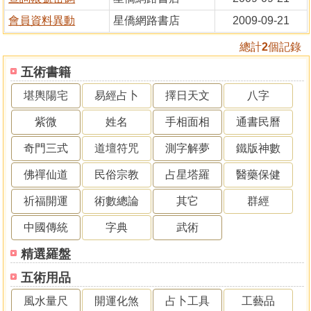
會員資料異動
星僑網路書店
2009-09-21
總計
2
個記錄
五術書籍
堪輿陽宅
易經占卜
擇日天文
八字
紫微
姓名
手相面相
通書民曆
奇門三式
道壇符咒
測字解夢
鐵版神數
佛禪仙道
民俗宗教
占星塔羅
醫藥保健
祈福開運
術數總論
其它
群經
中國傳統
字典
武術
精選羅盤
五術用品
風水量尺
開運化煞
占卜工具
工藝品