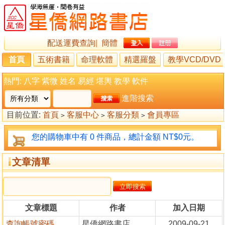
配送運費查詢
|
簡體
首頁
五術書籍
命理軟體
精選羅盤
教學VCD/DVD
熱門:
八字
紫微
姓名
易經
堪輿
教學
軟件
進階搜索
目前位置:
首頁
客服中心
客服分類
會員專區
>
>
>
您的購物車中有 0 件商品，總計金額 NT$0元。
文章清單
文章標題
作者
加入日期
查詢帳號密碼
星僑網路書店
2009-09-21