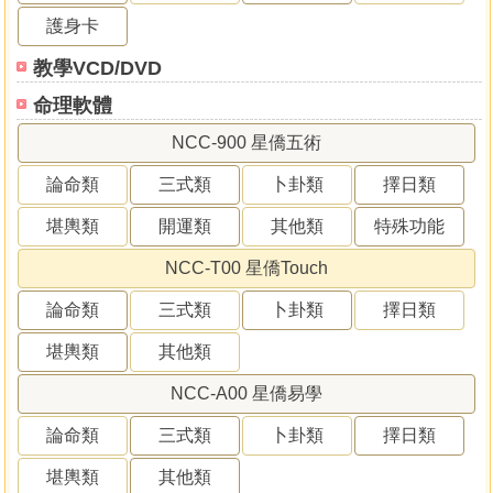
護身卡
教學VCD/DVD
命理軟體
NCC-900 星僑五術
論命類
三式類
卜卦類
擇日類
堪輿類
開運類
其他類
特殊功能
NCC-T00 星僑Touch
論命類
三式類
卜卦類
擇日類
堪輿類
其他類
NCC-A00 星僑易學
論命類
三式類
卜卦類
擇日類
堪輿類
其他類