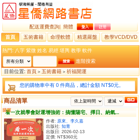
配送運費查詢
|
簡體
首頁
五術書籍
命理軟體
精選羅盤
教學VCD/DVD
熱門:
八字
紫微
姓名
易經
堪輿
教學
軟件
進階搜索
目前位置:
首頁
五術書籍
祈福開運
>
>
您的購物車中有 0 件商品，總計金額 NT$0元。
商品清單
購買
比較
看一次就學會財運增強術：搞懂陽宅、擇日、納氣...
作者:
原來、李久嘉
出版社:
知青
出版日: 2026-02-13
定價:
NT$360元