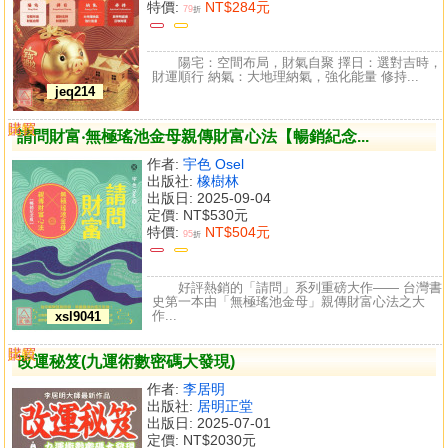
特價:
NT$284元
79
折
陽宅：空間布局，財氣自聚 擇日：選對吉時，
財運順行 納氣：大地理納氣，強化能量 修持...
jeq214
購買
比較
請問財富‧無極瑤池金母親傳財富心法【暢銷紀念...
作者:
宇色 Osel
出版社:
橡樹林
出版日: 2025-09-04
定價:
NT$530元
特價:
NT$504元
95
折
好評熱銷的「請問」系列重磅大作—— 台灣書
史第一本由「無極瑤池金母」親傳財富心法之大
作...
xsl9041
購買
比較
改運秘笈(九運術數密碼大發現)
作者:
李居明
出版社:
居明正堂
出版日: 2025-07-01
定價:
NT$2030元