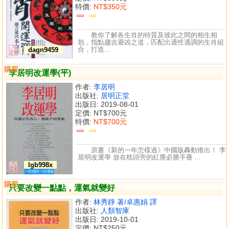
特價:
NT$350元
教你了解各生肖的特質及彼此之間的相生相
剋，指點趨吉避凶之道，匹配出適性適調的生肖組
合，打造...
dagn9459
購買
比較
李居明改運學(平)
作者:
李居明
出版社:
居明正堂
出版日: 2019-08-01
定價:
NT$700元
特價:
NT$700元
原書《新的一年怎樣過》中國版轟動推出！ 李
居明改運學 放在枕頭旁的紅塵必勝手冊 ...
lgb998x
購買
比較
只要改變一點點，運氣就變好
作者:
林秀靜 著/卓惠娟 譯
出版社:
人類智庫
出版日: 2019-10-01
定價:
NT$250元