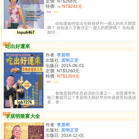
定價:
NT$268元
特價:
NT$241元
9
折
你知道如何從出生時辰研判一個人的先天體質
嗎？ 你知道八字會決定一個人的肥胖嗎？ 你知道
如何...
lnpu6467
購買
比較
吃出好運來
作者:
李居明
出版社:
居明正堂
出版日: 2015-06-01
定價:
NT$1260元
特價:
NT$1260元
食物是我們生存必須的元素之一，但普通早午
晚三餐就可以？李居明大師於早些年就曾告知過讀
者，食...
lgb7276
購買
比較
李居明致富大全
作者:
李居明
出版社:
居明正堂
出版日: 2014-12-01