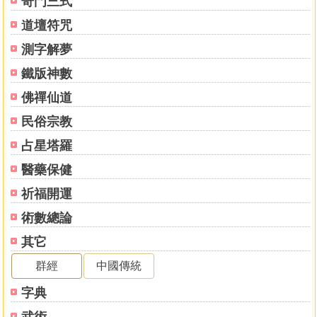
奇門三式
道壇符咒
測字解夢
鐵版神數
佛禪仙道
民俗宗教
占星塔羅
醫藥保健
祈福開運
術數總論
其它
群經
中國傳統
字典