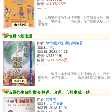
特價:
NT$225元
9
折
以簡單易懂的手繪情境圖，告訴讀者提升「財
運」、「事業運」、「桃花運」等方面的訣竅，只
要實際...
rlzk5346
購買
比較
陳怡魁卜筮改運
作者:
陳怡魁講述; 顏兆鴻編著
出版社:
大元
出版日: 2021-04-26
定價:
NT$300元
特價:
NT$255元
85
折
這是一本突破傳統占卜理念的占卜，我們
稱它為「卜筮改運」。 當您遇到問題瓶頸，或
生...
du1135
購買
比較
宇宙最強生命能量法-轉運、改運、心想事成一點...
作者:
文祥志
出版社:
大立文創
出版日: 2018-10-01
定價:
NT$360元