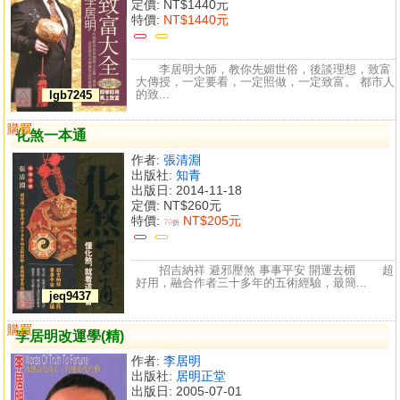
定價:
NT$1440元
特價:
NT$1440元
李居明大師，教你先媚世俗，後談理想，致富
大傳授，一定要看，一定照做，一定致富。 都市人
的致...
lgb7245
購買
比較
化煞一本通
作者:
張清淵
出版社:
知青
出版日: 2014-11-18
定價:
NT$260元
特價:
NT$205元
79
折
招吉納祥 避邪壓煞 事事平安 開運去楣 超
好用，融合作者三十多年的五術經驗，最簡...
jeq9437
購買
比較
李居明改運學(精)
作者:
李居明
出版社:
居明正堂
出版日: 2005-07-01