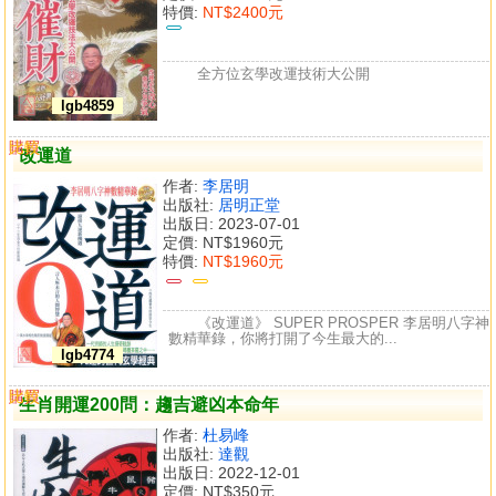
特價:
NT$2400元
全方位玄學改運技術大公開
lgb4859
購買
比較
改運道
作者:
李居明
出版社:
居明正堂
出版日: 2023-07-01
定價:
NT$1960元
特價:
NT$1960元
《改運道》 SUPER PROSPER 李居明八字神
數精華錄，你將打開了今生最大的...
lgb4774
購買
比較
生肖開運200問：趨吉避凶本命年
作者:
杜易峰
出版社:
達觀
出版日: 2022-12-01
定價:
NT$350元