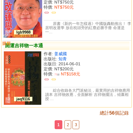
定價:
NT$750元
特價:
NT$750元
原書《新的一年怎樣過》中國版轟動推出！ 李
居明改運學 放在枕頭旁的紅塵必勝手冊 命運是
一...
lgb9988
購買
比較
開運吉祥物一本通
作者:
姜威國
出版社:
知青
出版日: 2014-06-01
定價:
NT$200元
特價:
NT$158元
79
折
綜合收錄各大門派秘法，最實用的吉祥物應用
讀本 吉祥物效應，全面解析 吉祥物擺法，傾囊相
授 ...
jeq9116
總計
56
個記錄
1
2
3