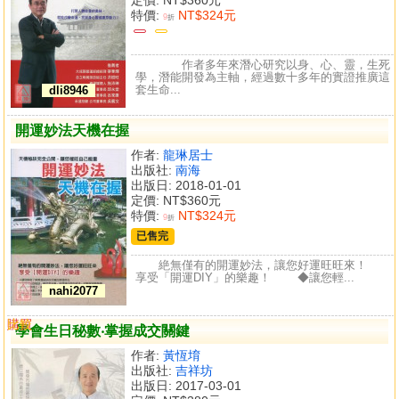
特價:
NT$324元
9
折
作者多年來潛心研究以身、心、靈，生死
學，潛能開發為主軸，經過數十多年的實證推廣這
套生命...
dli8946
開運妙法天機在握
作者:
龍琳居士
出版社:
南海
出版日: 2018-01-01
定價:
NT$360元
特價:
NT$324元
9
折
已售完
絶無僅有的開運妙法，讓您好運旺旺來！
享受「開運DIY」的樂趣！ ◆讓您輕...
nahi2077
購買
比較
學會生日秘數‧掌握成交關鍵
作者:
黃恆堉
出版社:
吉祥坊
出版日: 2017-03-01