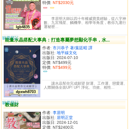
特價:
NT$2030元
李居明大師以四十年權威寶貴經驗，從八字神
數、九宮飛星、觸機學、相學等角度，教你九運行
運秘密...
lgb4835
缺貨登記
能量水晶搭配大事典：打造專屬夢想顯化手串，水...
作者:
市川恭子 著/葉廷昭 譯
出版社:
地平線文化
出版日: 2024-07-10
定價:
NT$499元
特價:
NT$499元
讓水晶幫你完成願望 財運、工作運、戀愛運、
人際關係全面UP! UP! 淨化、功效、相性...
dpxwh8703
缺貨登記
教催財
作者:
李居明
出版社:
居明正堂
出版日: 2024-12-01
定價:
NT$2400元