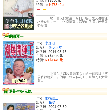
定價:
NT$380元
特價:
NT$342元
9
折
從一個人的出生年月日分析出先天潛在性
格優缺點，一生中的愛情觀，職業的選擇，後天運
勢好壞...
gsf1056
購買
比較
潮爆開運王
作者:
李居明
出版社:
居明正堂
出版日: 2016-08-15
定價:
NT$1440元
特價:
NT$1440元
本書以「DBC數碼電台」的一個節目「李
居明妙論天下」的第二輯內容為主，並加入了大量
節目...
lgb7030
購買
比較
開運養生好元氣
作者:
雨揚居士
出版社:
臉譜
出版日: 2003-07-30