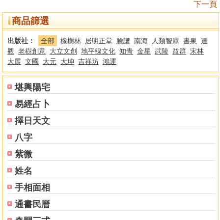
下一頁
商品篩選
出版社：
全部
橡樹林
居明正堂
臉譜
南海
人類智庫
書泉
達
觀
老樹創意
大立文創
地平線文化
知青
金星
武陵
益群
宋林
大展
文國
大元
大坤
吉祥坊
鴻運
堪輿陽宅
易經占卜
擇日天文
八字
紫微
姓名
手相面相
通書民曆