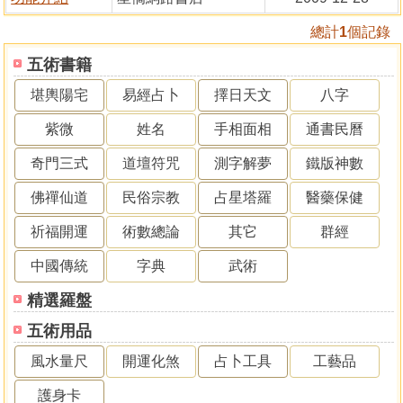
總計
1
個記錄
五術書籍
堪輿陽宅
易經占卜
擇日天文
八字
紫微
姓名
手相面相
通書民曆
奇門三式
道壇符咒
測字解夢
鐵版神數
佛禪仙道
民俗宗教
占星塔羅
醫藥保健
祈福開運
術數總論
其它
群經
中國傳統
字典
武術
精選羅盤
五術用品
風水量尺
開運化煞
占卜工具
工藝品
護身卡