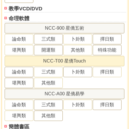
教學VCD/DVD
命理軟體
NCC-900 星僑五術
論命類
三式類
卜卦類
擇日類
堪輿類
開運類
其他類
特殊功能
NCC-T00 星僑Touch
論命類
三式類
卜卦類
擇日類
堪輿類
其他類
NCC-A00 星僑易學
論命類
三式類
卜卦類
擇日類
堪輿類
其他類
簡體書區