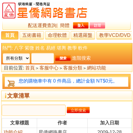
配送運費查詢
|
簡體
首頁
五術書籍
命理軟體
精選羅盤
教學VCD/DVD
熱門:
八字
紫微
姓名
易經
堪輿
教學
軟件
進階搜索
目前位置:
首頁
客服中心
客服分類
網站功能
>
>
>
您的購物車中有 0 件商品，總計金額 NT$0元。
文章清單
文章標題
作者
加入日期
功能介紹
星僑網路書店
2009-12-28