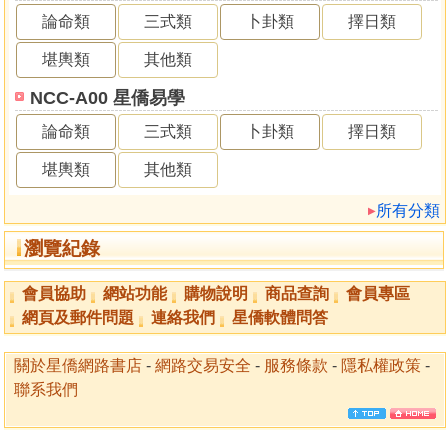
論命類
三式類
卜卦類
擇日類
堪輿類
其他類
NCC-A00 星僑易學
論命類
三式類
卜卦類
擇日類
堪輿類
其他類
所有分類
瀏覽紀錄
會員協助
網站功能
購物說明
商品查詢
會員專區
網頁及郵件問題
連絡我們
星僑軟體問答
關於星僑網路書店
-
網路交易安全
-
服務條款
-
隱私權政策
-
聯系我們