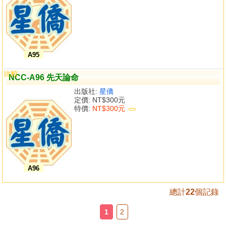
A95
比較
NCC-A96 先天論命
出版社:
星僑
定價:
NT$300元
特價:
NT$300元
A96
總計
22
個記錄
1
2