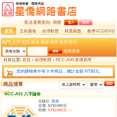
配送運費查詢
|
簡體
首頁
五術書籍
命理軟體
精選羅盤
教學VCD/DVD
熱門:
八字
紫微
姓名
易經
堪輿
教學
軟件
進階搜索
目前位置:
首頁
命理軟體
NCC-A00 星僑易學
>
>
您的購物車中有 0 件商品，總計金額 NT$0元。
商品清單
比較
NCC-A01 八字論命
出版社:
星僑
定價:
NT$1980元
特價:
NT$1980元