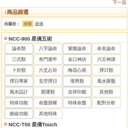
下一頁
商品篩選
出版社：
全部
星僑
NCC-900 星僑五術
論命類
八字論命
紫微論命
命名論命
三式類
奇門遁甲
金口神訣
六壬神課
卜卦類
六爻占卦
梅花心易
擇日類
擇日專家
玄空擇日
堪輿類
風水羅盤
風水設計
開運類
吉祥印鑑
其他類
特殊功能
命盤授權
特殊命盤
配對分析
曲線功能
其他特殊
NCC-T00 星僑Touch