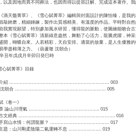
，以及因地而異不同葬法，也因而得以從容註解、完成這本著作。我
《滴天髓菁萃》、《雪心賦菁萃》編輯與封面設計的陳怡臻，是我的
鍛敲銼磨，精細錘鍊，製作出質感精美、有溫度的作品。平時對自然
助我實現願望，特別參加風水研習，懂得龍的脈動，使圖繪能吻合古
整本《雪心賦菁萃》清新綠意盎然，舞動了心活力，龍騰虎躍，神采
盛開，蝴蝶自來。人若精彩，天自安排。適當的放棄，是人生優雅的
易學盡棉薄之力。（葫蘆墩 沈朝合）
21辛丑年戊戌月辛卯日癸巳時
雪心賦菁萃》目錄
介紹 ………………………………………………………… 003
/沈朝合 …………………………………………………… 005
賦《卷一》
章 論山川理氣 ……………………………………….. 015
經典 ………………………………………………………. 016
山水情：何謂龍脈？ ………………………………… 017
：山川剛柔陰陽二氣運轉不息 …………………. 019