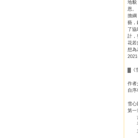
地貌
恩。
擔綱
藝，
了協
計，
花若
想為
20
▓《
作者
自序
雪心
第一
古文
手寫
主題