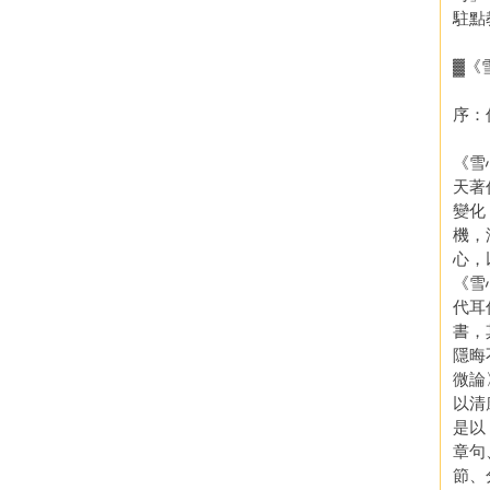
駐點
▓《
序：
《雪
天著
變化
機，
心，
《雪
代耳
書，
隱晦
微論
以清
是以
章句
節、