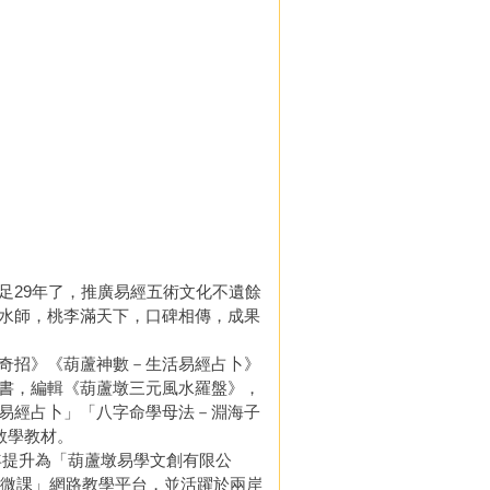
足29年了，推廣易經五術文化不遺餘
水師，桃李滿天下，口碑相傳，成果
奇招》《葫蘆神數－生活易經占卜》
書，編輯《葫蘆墩三元風水羅盤》，
易經占卜」「八字命學母法－淵海子
教學教材。
3年提升為「葫蘆墩易學文創有限公
易微課」網路教學平台，並活躍於兩岸