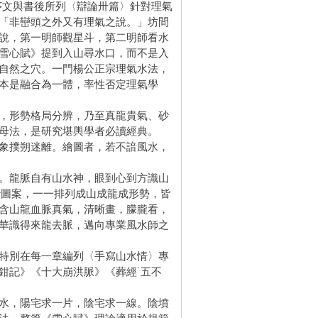
序文與書後所列〈辯論卅篇〉針對理氣
「非巒頭之外又有理氣之說。」坊間
說，第一明師觀星斗，第二明師看水
雪心賦》提到入山尋水口，而不是入
自然之穴。一門楊公正宗理氣水法，
本是融合為一體，率性否定理氣學
，形勢格局分辨，乃至真龍貴氣、砂
母法，是研究堪輿學者必讀經典。
象撲朔迷離。繪圖者，若不諳風水，
。龍脈自有山水神，眼到心到方識山
砂圖案，一一排列成山成龍成形勢，皆
含山龍血脈真氣，清晰畫，朦朧看，
華識得來龍去脈，邁向專業風水師之
特別在每一章編列〈手寫山水情〉專
鉗記》《十大崩洪脈》《葬經˙五不
水，陽宅求一片，陰宅求一線。陰墳