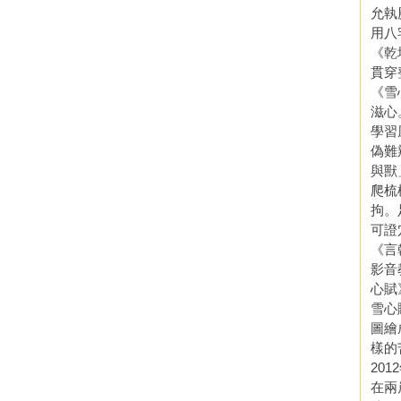
允執
用八
《乾
貫穿
《雪
滋心
學習
偽難
與獸
爬梳
拘。
可證
《言
影音
心賦
雪心
圖繪
樣的
20
在兩