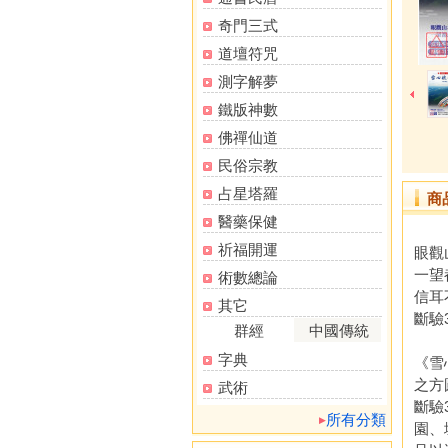
奇門三式
道壇符咒
測字解夢
鐵版神數
佛禪仙道
民俗宗教
占星塔羅
商
醫藥保健
祈福開運
眼觀
一望
術數總論
信耳
其它
斷驗
群經
中國傳統
字典
《雪
之方
武術
斷驗
所有分類
園、