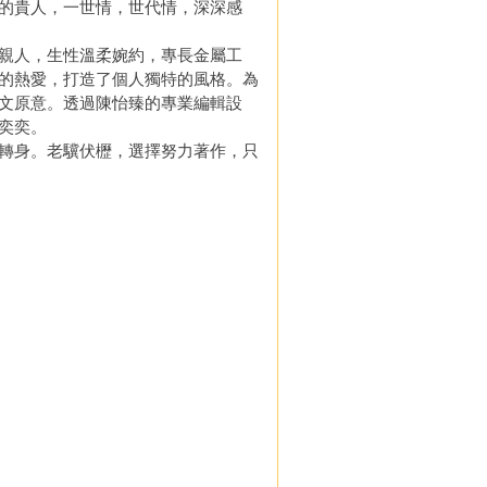
的貴人，一世情，世代情，深深感
親人，生性溫柔婉約，專長金屬工
的熱愛，打造了個人獨特的風格。為
文原意。透過陳怡臻的專業編輯設
奕奕。
轉身。老驥伏櫪，選擇努力著作，只