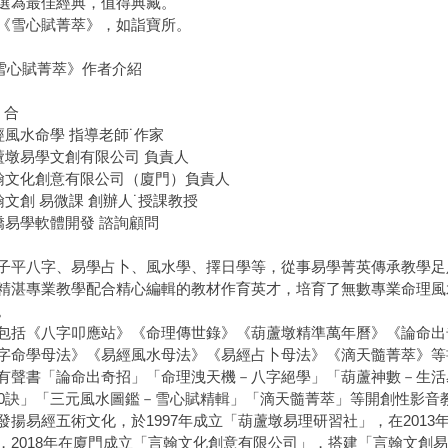
選為最佳經典，值得典藏。
《雪心賦菁萃》，如詣寶所。
雪心賦菁萃》作者介紹
 合
經風水命學 指導老師˙作家
蘆墩易學文創有限公司 負責人
翰文化創意有限公司（廈門）負責人
翰文創 易微課 創辦人˙授課教授
僑易學軟體開發 諮詢顧問
子平八字、易學占卜、風水學、擇日學等，從事易學菁英傳承教學足
精湛專業教學配合精心編輯的教材作育英才，培育了無數專業命理風
。
包括《八字叩應站》《命理傳世錄》《葫蘆墩精準萬年曆》《論命出
字命學母法》《易經風水母法》《易經占卜母法》《滴天髓菁萃》等
有聲書「論命出奇招」「命理洩天機－八字絕學」「葫蘆神數－生活
00訣」「三元風水圖鑑－雪心賦精輯」「滴天髓菁萃」等開創性影音
發揚易經五術文化，於1997年成立「葫蘆墩易理研習社」，在201
，2018年在廈門成立「言翰文化創意有限公司」，搭建「言翰文創