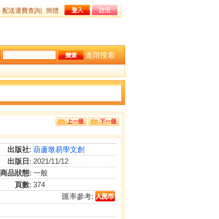
配送運費查詢
|
簡體
進階搜索
出版社
:
葫蘆墩易學文創
出版日
: 2021/11/12
商品狀態
: 一般
頁數
: 374
匯率參考: