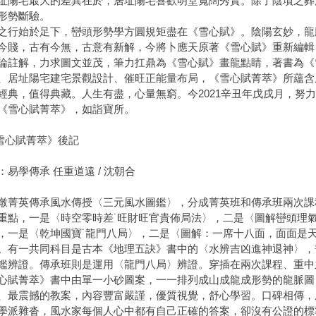
址陽宅最大的差異在於，居址陽宅喜歡明堂寬闊秀實。除了陰墳之葬
形勢斷驗。
之行始於足下，巒頭形勢學方圓規矩盡在《雪心賦》。陰陽玄妙，龍
今賤，古有今無，古意有新解，今將卜應天原著《雪心賦》重新編輯，
論註解，力求圖文並茂，筆力扛鼎為《雪心賦》畫龍點睛，著書為《
、居址陽宅建宅景觀設計、催旺正能量布局，《雪心賦菁萃》所蘊含
經典，值得典藏。人生有盡，心量無窮。今2021辛丑年戊戌月，努
《雪心賦菁萃》，如詣寶所。
雪心賦菁萃》後記
：易學傳承 任重道遠 / 沈朝合
墩菁英傳承風水傳授〈三元風水圖鑑〉，分成菁英班和傳承班兩次課
重點，一是〈時空零時差˙旺財旺官貴佈局法〉，二是〈圖解巒頭理氣
，一是〈乾坤國寶˙龍門八局〉，二是〈圖解：一席十八面，面面是天
。有一共同科目是古本《地理五訣》書中的〈水辨吉凶進神退神〉，
鑑辨證。傳承班則是運用〈龍門八局〉辨證。穿插在兩次課程、重中
心賦菁萃》書中由單一小砂圖案，一一排列成山成龍成形勢的龍脈圖
、最震撼的教案，內容豐富嚴謹，優質視覺，舒心學習。口碑相傳，
學派雜沓，風水家每個人心中都有自己正確的答案，卻沒有公證的標