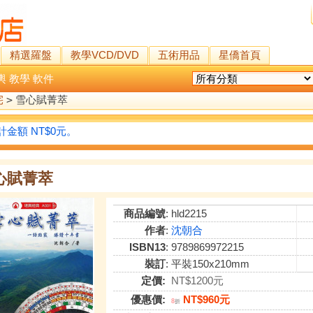
精選羅盤
教學VCD/DVD
五術用品
星僑首頁
輿
教學
軟件
宅
>
雪心賦菁萃
金額 NT$0元。
心賦菁萃
商品編號
: hld2215
作者
:
沈朝合
ISBN13
: 9789869972215
裝訂
: 平裝150x210mm
定價:
NT$1200元
優惠價:
NT$960元
8
折