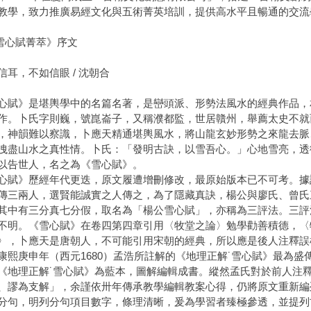
教學，致力推廣易經文化與五術菁英培訓，提供高水平且暢通的交流
雪心賦菁萃》序文
信耳，不如信眼 / 沈朝合
心賦》是堪輿學中的名篇名著，是巒頭派、形勢法風水的經典作品，相傳
作。卜氏字則巍，號崑崙子，又稱濮都監，世居贛州，舉薦太史不就
，神韻難以察識，卜應天精通堪輿風水，將山龍玄妙形勢之來龍去脈
洩盡山水之真性情。卜氏：「發明古訣，以雪吾心。」心地雪亮，透
以告世人，名之為《雪心賦》。
心賦》歷經年代更迭，原文履遭增刪修改，最原始版本已不可考。據
傳三兩人，選賢能誠實之人傳之，為了隱藏真訣，楊公與廖氏、曾氏
其中有三分真七分假，取名為「楊公雪心賦」，亦稱為三評法。三評
不明。《雪心賦》在卷四第四章引用〈牧堂之論〉勉學勸善積德，〈
〉，卜應天是唐朝人，不可能引用宋朝的經典，所以應是後人注釋誤
康熙庚申年（西元1680）孟浩所註解的《地理正解˙雪心賦》最為
《地理正解˙雪心賦》為藍本，圖解編輯成書。縱然孟氏對於前人注
、謬為支解」，余謹依卅年傳承教學編輯教案心得，仍將原文重新編
分句，明列分句項目數字，條理清晰，爰為學習者臻極參透，並提列