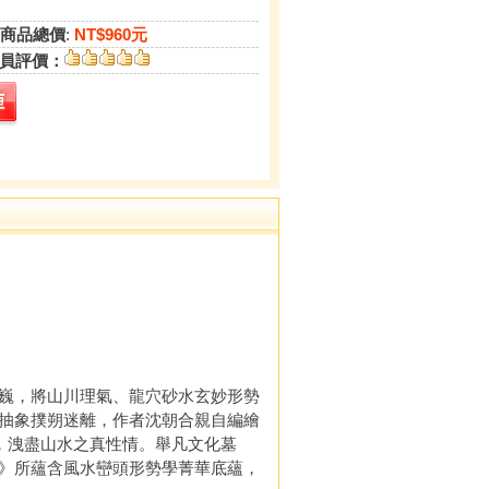
商品總價
:
NT$960元
員評價：
巍，將山川理氣、龍穴砂水玄妙形勢
抽象撲朔迷離，作者沈朝合親自編繪
，洩盡山水之真性情。舉凡文化墓
》所蘊含風水巒頭形勢學菁華底蘊，