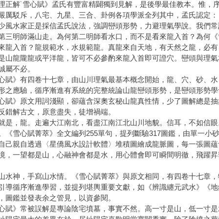
理正解˙雪心賦》孟氏有豐富精闢獨到見解，是後學最佳教本。惟，
嚴厲駁斥，八宅、九星、三合、卦例各項學派全列其中，孟氏認定：
少風水家正是採信孟氏說法，強調巒頭形勢，力避理氣學說。我們常
第三明師滿山走。為何第二明師看水口，而不是看來龍入首？為何《
來龍入首？龍規範水，水規範龍。真龍來自天地，有天然之龍，必有
是山龍隴龍或平洋龍，皆可不必參酌來龍入首即可證穴。巒頭與理氣
誠屬不必。
心賦》有四卷十七章，由山川理氣最基本概念開始，龍、穴、砂、水
形之應驗，循序漸進有系統的完整統論山龍巒頭形勢，是巒頭形勢學
心賦》原文用詞淺顯，卻蘊含深奧玄秘山龍真性情，少了圖解總是抽
反錯解古文，原意盡失，徒增禍端。
就是，龍。走遍大江南北，看盡江南江北山川地貌。信耳，不如信眼
。《雪心賦菁萃》全文編列255單句，提列斷驗317圖鑑，由單一小
自己親自透過〈星僑風水設計軟體〉堆積圖繪成龍脈圖，每一張圖蘊
境，一望都是山，心融神會都是水，用心體會即可瞬間明徹，飛躍昇
山水神，手寫山水情。《雪心賦菁萃》與原文相同，有四卷十七章，
引導循序漸進學習，並提列堪輿重要文獻，如《辨識纏元武水》《地
，圖鑑並發表余之管見，以資參閱。
心賦》常被誤解是專論陰宅墳墓，事實不然。高一寸是山，低一寸是