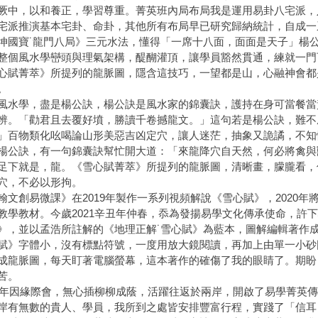
厥中，以和養正，學習尊重。菁英班內局布局我是運用易卦八宅派，
宅派推演基本宅卦、命卦，其他所有布局早已研究歸納統計，自成一
坤國寶˙龍門八局》三元水法，懂得「一席十八面，面面是天子」楊
整個風水學巒頭與理氣架構，醍醐灌頂，讓學員豁然貫通，練就一門
心賦菁萃》所提列的龍脈圖，隱含這技巧，一望都是山，心融神會都
。
風水學，盡是楊公訣，楊公訣是風水家的錦囊訣，護持在身可當餐當
辨。「勸君且去覆好墳，勝讀千卷撼龍文。」這句若是楊公訣，難不
」百物類化吆喝論山形美惡吉凶定穴，讓人迷茫，抽象又詭譎，不知
楊公訣，有一句錦囊訣幫忙開大道：「來龍降穴自天然，何必將禽與
足下就是，龍。《雪心賦菁萃》所提列的龍脈圖，清晰畫，朦朧看，
穴，不必以形拘。
翰文創易微課》在2019年製作一系列視頻解說《雪心賦》，2020
教學教材。今歲2021辛丑年仲春，忝為發揚易學文化傳承使命，許
》，並以孟浩所註解的《地理正解˙雪心賦》為藍本，圖解編輯著作成
賦》字體小，沒有標點符號，一度用放大鏡閱讀，再加上由單一小砂
成龍脈圖，每天盯著電腦螢幕，這本著作的確傷了我的眼睛了。期盼
苦。
12年因緣際會，無心插柳柳成蔭，活躍往返於兩岸，開啟了易學菁英
岸有無數的貴人、學員，我所到之處皆安排豐富行程，實踐了「信耳