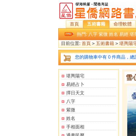
首頁
五術書籍
命理軟體
熱門:
八字
紫微
姓名
易經
堪
目前位置:
首頁
>
五術書籍
>
堪輿陽
您的購物車中有 0 件商品，總計
堪輿陽宅
雪
易經占卜
擇日天文
八字
紫微
姓名
手相面相
通書民曆