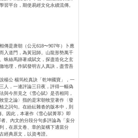
學習平台，期使易經文化永續流傳。
是唐朝（公元618〜907年）卜應
而入道門，為黃冠師。山龍形勢萬千
、蛛絲馬跡著成賦文，探盡造化之玄
徹地理，作賦發明古人真訣，盡雪吾
說楊公 楊筠松真訣「乾坤國寶」，一
三人，一連評論三日夜，評得一幅偽
法與今所見之《雪心賦》是否相同，
牧堂之論〉指的是宋朝牧堂著作〈發
植之詞句。在紛紜雜沓的版本中，則
盛傳。因此，本著作《雪心賦菁萃》即
釋者、內文的分段分句多評論為「妄分
列，在原文卷、章的架構下適當分
古經典原文，以資考證。