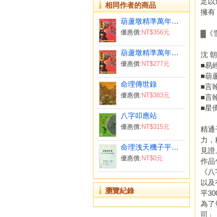
足以
相同作者的商品
擁有
葫蘆墩精準萬年曆(大本)（西元1912~2105年）
優惠價:
NT$356元
▓《
葫蘆墩精準萬年曆(小本)（西元1912~2105年）
沈 朝
優惠價:
NT$277元
■易
■葫
命理傳世錄
■言
優惠價:
NT$383元
■言
■星
八字叩應站
優惠價:
NT$315元
精通
力，
命理洩天機子平八字VCD影音教學講義
見證
優惠價:
NT$0元
作品
《八
以及
瀏覽紀錄
平3
為了
司」