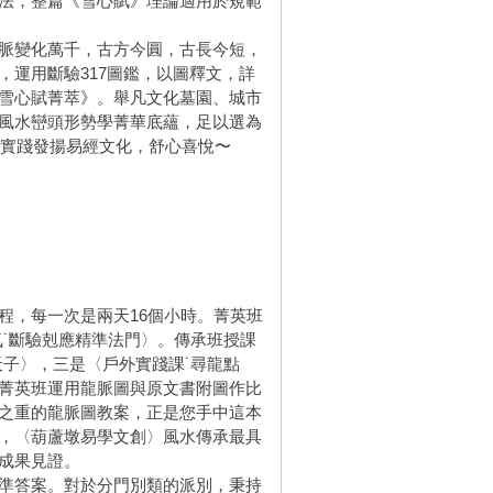
法，整篇《雪心賦》理論適用於規範
脈變化萬千，古方今圓，古長今短，
運用斷驗317圖鑑，以圖釋文，詳
雪心賦菁萃》。舉凡文化墓園、城市
風水巒頭形勢學菁華底蘊，足以選為
力實踐發揚易經文化，舒心喜悅〜
程，每一次是兩天16個小時。菁英班
˙斷驗剋應精準法門〉。傳承班授課
子〉，三是〈戶外實踐課˙尋龍點
菁英班運用龍脈圖與原文書附圖作比
之重的龍脈圖教案，正是您手中這本
，〈葫蘆墩易學文創〉風水傳承最具
成果見證。
準答案。對於分門別類的派別，秉持