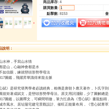
商品庫存
: 4
購買數量
:
點擊數
: 8153
會
品說明：
山水神，手寫山水情
都是山，心融神會都是水
不如信眼，練就巒頭形勢學母法
317圖鑑，飛躍昇華識得來龍去脈
心賦》是研究堪輿學者必讀經典，相傳是唐朝卜應天著作，卜氏字則
圓規矩著成賦文，是巒頭形勢學母法。原文用詞淺顯，少了圖解總是
317圖鑑，以圖釋文，可瞬間明徹，筆力扛鼎為《雪心賦》畫龍點睛
城市風水、居址陽宅建宅景觀設計、催旺正能量布局，《雪心賦菁萃