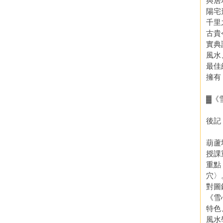
與居
陽宅
千里
古貴
實典
風水
最佳
擁有
▓《
後記
葫蘆
授課
重點
穴〉
對圖
《雪
特色
風水