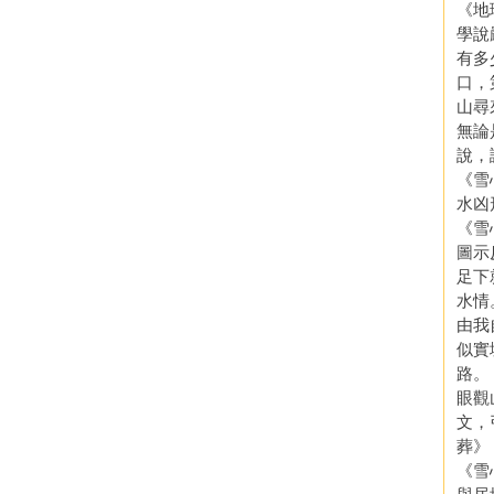
《地
學說
有多
口，
山尋
無論
說，
《雪
水凶
《雪
圖示
足下
水情
由我
似實
路。
眼觀
文，
葬》
《雪