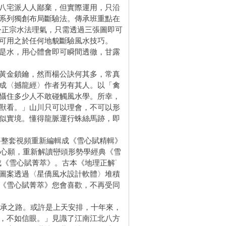
八宅派人人鄙棄，但實際運用，只沿
系列獨創布局斷驗法。傳承班重點在
公正宗水法理氣，只需透過三張圖即可
可用之於任何地貌斷驗風水技巧。
是水，用心體會即可瞬間透徹，甘露
黃金鎖鑰，然而楊公訣何其多，常真
成〈撼龍經〉作者另有其人。以「禽
懾住多少人不敢碰觸風水學。所幸，
獸看。」山川只可以理會，不可以形
似實境。懂得龍脈運行蛛絲馬跡，即
年將整套視頻重新編輯成《雪心賦精輯》
下心願，重新解讀巒頭形勢學經典《雪
《雪心賦菁萃》。古本《地理正解˙
圖案透過〈星僑風水設計軟體〉堆積
《雪心賦菁萃》您會喜歡，不再受同
傳承之路。或許是上天安排，十年來，
，不如信眼。」見識了江南江北八方