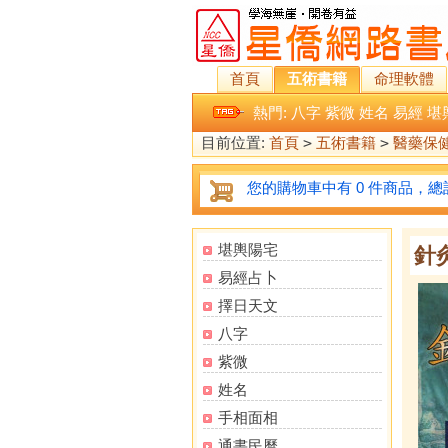
首頁
五術書籍
命理軟體
熱門:
八字
紫微
姓名
易經
堪
目前位置:
首頁
>
五術書籍
>
醫藥保
您的購物車中有 0 件商品，總計
堪輿陽宅
針
易經占卜
擇日天文
八字
紫微
姓名
手相面相
通書民曆