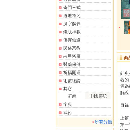
奇門三式
道壇符咒
測字解夢
鐵版神數
佛禪仙道
民俗宗教
占星塔羅
商
醫藥保健
祈福開運
針灸
著的
術數總論
篇為
其它
解說
群經
中國傳統
字典
目錄
武術
上篇
所有分類
第一