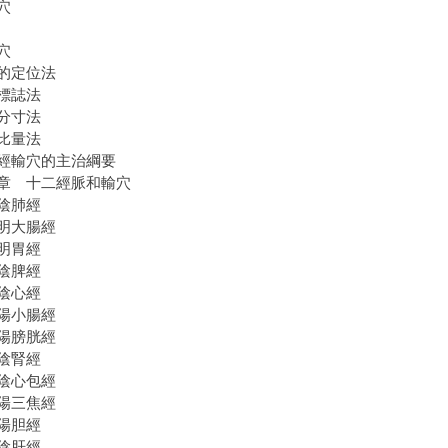
穴
穴
的定位法
標誌法
分寸法
比量法
經輸穴的主治綱要
章 十二經脈和輸穴
陰肺經
陽明大腸經
明胃經
陰脾經
陰心經
陽小腸經
陽膀胱經
陰腎經
陰心包經
陽三焦經
陽胆經
陰肝經