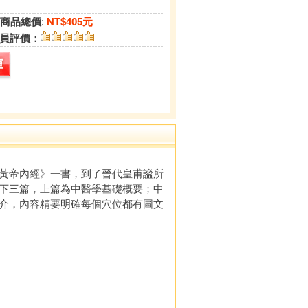
商品總價
:
NT$405元
員評價：
黃帝內經》一書，到了晉代皇甫謐所
下三篇，上篇為中醫學基礎概要；中
介，內容精要明確每個穴位都有圖文