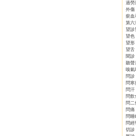
過勞
外傷
瘀血
第六
望診
望色
望形
望舌
聞診
聽聲
嗅氣
問診
問寒
問汗
問飲
問二
問痛
問睡
問經
切診