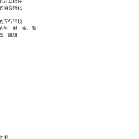
的對立依存
的消長轉化
的五行歸類
的生、剋、乘、侮
章 臟腑
之腑