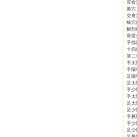
背俞
募穴
交會
輸穴
解剖
骨度
手指
十四
第二
手太
手
足陽
足太
手少
手太
足太
足少
手厥
手少
足少
足厥