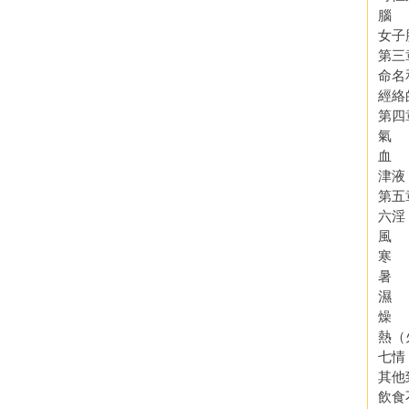
腦
女子
第三
命名
經絡
第四
氣
血
津液
第五
六淫
風
寒
暑
濕
燥
熱（
七情
其他
飲食