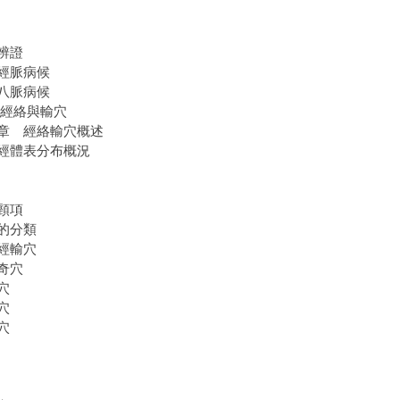
辨證
經脈病候
八脈病候
 經絡與輸穴
章 經絡輸穴概述
經體表分布概況
頸項
的分類
經輸穴
奇穴
穴
穴
穴