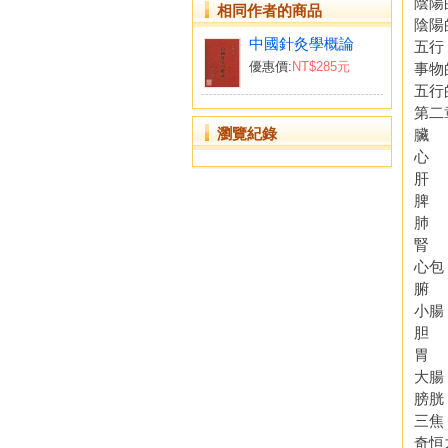
陰陽
相同作者的商品
陰陽
中國針灸學概論
五行
優惠價:
NT$285元
事物
五行
第二
瀏覽紀錄
臟
心
肝
脾
肺
腎
心包
腑
小腸
胆
胃
大腸
膀胱
三焦
奇恒