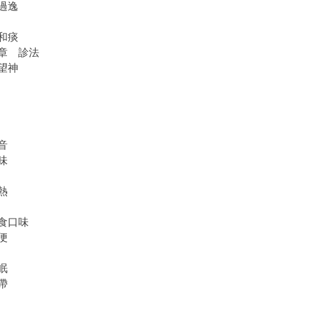
過逸
和痰
章 診法
望神
音
味
熱
食口味
便
眠
帶