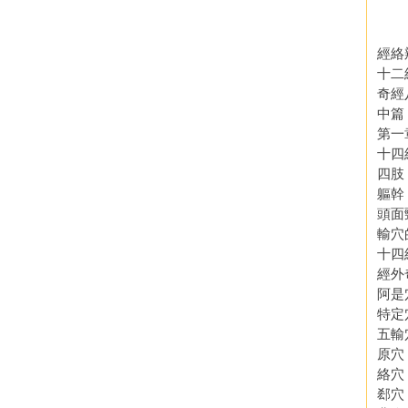
經絡
十二
奇經
中篇
第一
十四
四肢
軀幹
頭面
輸穴
十四
經外
阿是
特定
五輸
原穴
絡穴
郄穴