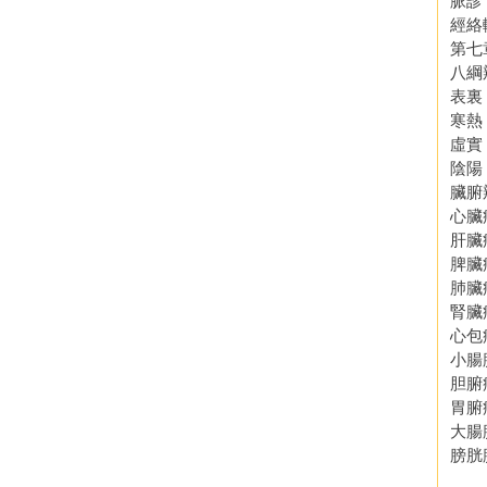
脈診
經絡
第七
八綱
表裏
寒熱
虛實
陰陽
臟腑
心臟
肝臟
脾臟
肺臟
腎臟
心包
小腸
胆腑
胃腑
大腸
膀胱