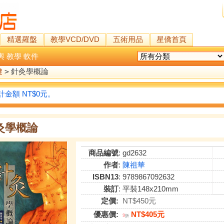
精選羅盤
教學VCD/DVD
五術用品
星僑首頁
輿
教學
軟件
健
>
針灸學概論
金額 NT$0元。
灸學概論
商品編號
: gd2632
作者
:
陳祖華
ISBN13
: 9789867092632
裝訂
: 平裝148x210mm
定價:
NT$450元
優惠價:
NT$405元
9
折