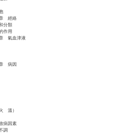
胞
章 經絡
和分類
的作用
章 氣血津液
章 病因
火 溫）
致病因素
不調