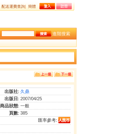
配送運費查詢
|
簡體
進階搜索
出版社
:
久鼎
出版日
: 2007/04/25
商品狀態
: 一般
頁數
: 385
匯率參考: