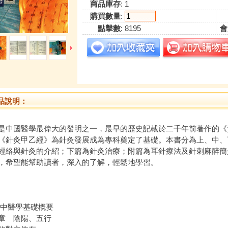
商品庫存
: 1
購買數量
:
點擊數
: 8195
會
品說明：
是中國醫學最偉大的發明之一，最早的歷史記載於二千年前著作的《
《針灸甲乙經》為針灸發展成為專科奠定了基礎。本書分為上、中、
經絡與針灸的介紹；下篇為針灸治療；附篇為耳針療法及針刺麻醉簡
，希望能幫助讀者，深入的了解，輕鬆地學習。
 中醫學基礎概要
章 陰陽、五行