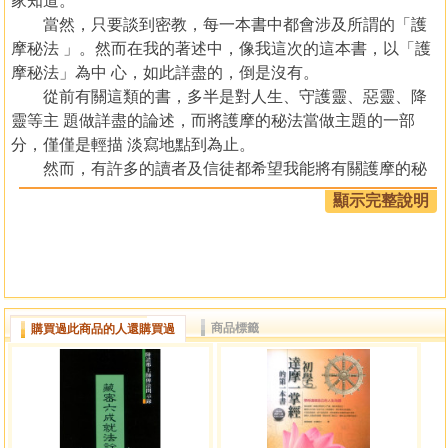
家知道。
當然，只要談到密教，每一本書中都會涉及所謂的「護
摩秘法 」。然而在我的著述中，像我這次的這本書，以「護
摩秘法」為中 心，如此詳盡的，倒是沒有。
從前有關這類的書，多半是對人生、守護靈、惡靈、降
靈等主 題做詳盡的論述，而將護摩的秘法當做主題的一部
分，僅僅是輕描 淡寫地點到為止。
然而，有許多的讀者及信徒都希望我能將有關護摩的秘
法更清 楚的寫下來。
顯示完整說明
關於護摩或是庇佑祈禱（加持祈禱）的著述，諸位前輩
先生們 已經出版過許多優秀的佳作。但是讀者們卻反應這些
書的內容太過 艱深不易理解。
．．．．．．．．．．．．．．．．．．．．．．．．．．．
商品標籤
購買過此商品的人還購買過
目錄
第一章 何謂宗教救贖
每個人都有幸福的權利
人世間苦海無邊