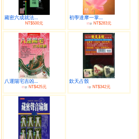
偉大心靈的存存與悟的哲學
實現大願望必須有信任力、意志力與庇佑力
第二章 人心與神佛的靈驗現象
藏密六成就法...
初學達摩一掌...
NT$500元
NT$283元
95
古代人的信仰心
折
人類的煩惱與佛的悟道
真言密教的祈禱與祕法
疾病與心的關係
第三章 關於心靈治療與密教
神靈與心靈的差異
靈的障礙與不可思議的因緣
根據密教秘法來除靈及消災
八運陽宅吉凶...
欽天占骰
祈禱的自我淨化與心靈治療
NT$425元
NT$342元
85
9
折
折
第四章 神想觀與密教的立地成佛
與偉大的物體融合為一
面對光明打開心扉
無我的心與感謝的心
相信的心與精神統一
第五章 在護摩祕法上所看到令人驚異的靈驗
密教祈禱中許多靈驗的傳說