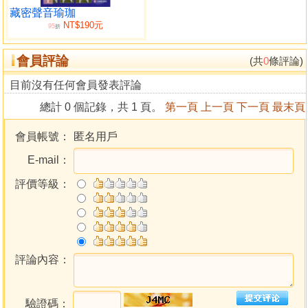
我完全相信奇蹟
藏密聲音瑜珈
NT$190元
因患癌症瀕臨死亡的巿長重返其職
95
折
罹患壞疽病的醫院院長也因為密教信仰而重返其職位
會員評論
沒有信仰的醫學院教授大病初癒後成為信徒
(共
0
條評論)
麻庳的手在二十年後血路暢通
目前沒有任何會員發表評論
中風的右腳在三次庇佑後有痊癒的徵兆
總計 0 個記錄，共 1 頁。
第一頁
上一頁
下一頁
最末頁
第六章 在降靈法上所能看到的除靈成果
深刻感受到靈的存在
會員帳號：
匿名用戶
靈魂在訴說著怨恨
E-mail：
不用靈媒的降靈法
靈魂接受勸服
評價等級：
降靈之後以護摩秘法除靈
第七章 改變命運的原理與方法
惡疾是人心的影子
命運掌握在自己手裡
疾病、醫學與宗教
評論內容：
提昇魂魄可以為自己開運
第八章 有效的護摩祈願方法
驗證碼：