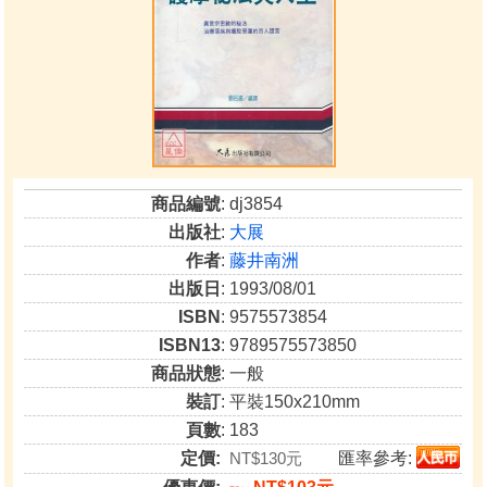
商品編號
: dj3854
出版社
:
大展
作者
:
藤井南洲
出版日
: 1993/08/01
ISBN
: 9575573854
ISBN13
: 9789575573850
商品狀態
: 一般
裝訂
: 平裝150x210mm
頁數
: 183
定價:
NT$130元
匯率參考: