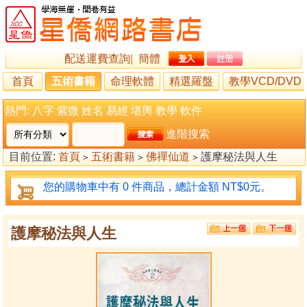
配送運費查詢
|
簡體
首頁
五術書籍
命理軟體
精選羅盤
教學VCD/DVD
熱門:
八字
紫微
姓名
易經
堪輿
教學
軟件
進階搜索
目前位置:
首頁
五術書籍
佛禪仙道
護摩秘法與人生
>
>
>
您的購物車中有 0 件商品，總計金額 NT$0元。
護摩秘法與人生