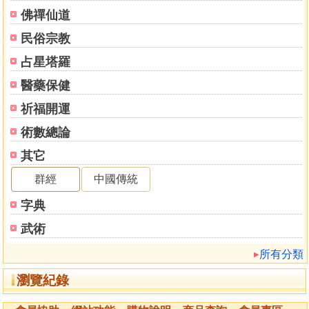
供養祖先也是用護摩秘法
佛禪仙道
其他祈願的各種例子
民俗宗教
祈求順利生產
祈求丈夫脫離外遇
占星塔羅
祈求必勝
醫藥保健
祈求尋回失物
祈求尋回失蹤者
祈福開運
祈求行車平安
術數總論
開悟的護摩秘法
其它
附錄 為實現願望而誦經的常識
將誦經溶入生活中
群經
中國傳統
各種誦經的功德
字典
正確的唸經方法
武術
所有分類
瀏覽紀錄