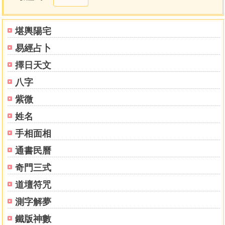
以行動來表現神想觀的護摩祈願
真言密教與護摩秘法
護摩秘法與現世利益
堪輿陽宅
護摩是虔誠祈禱的最高形式
易經占卜
當事人也參與祈禱的護摩秘法
祈禱的重要
擇日天文
在心中持續一再地祈禱
八字
百日祈願與千日祈願
實現宏願的愛鷹不動尊
紫微
第九章 護摩祈願的種類與實際
姓名
祈求惡疾痊癒
手相面相
祈求健康無恙
實現宏願的護摩秘法
通書民曆
祈求天賜良緣
奇門三式
祈求生意興隆
祈求閤家平安
道壇符咒
祈求除厄消災
測字解夢
解脫因緣的護摩法事
祈求除掉惡靈
鐵版神數