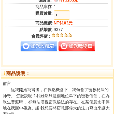
優惠價:
NT$103元
79
折
商品庫存
: 1
購買數量
:
商品總價
:
NT$103元
點擊數
: 9377
會員評價：
商品說明：
前言
從我開始寫書後，在偶然機會下，我領會了密教秘法的
神奇。 怎麼說呢？我雖然只是個地位卑下的密教僧侶，在為
眾生普渡時， 卻無法漠視密教秘法的存在。在某個意念不停
地在我腦中盤旋。讓 我想要將密教那偉大的法力寫出來讓大