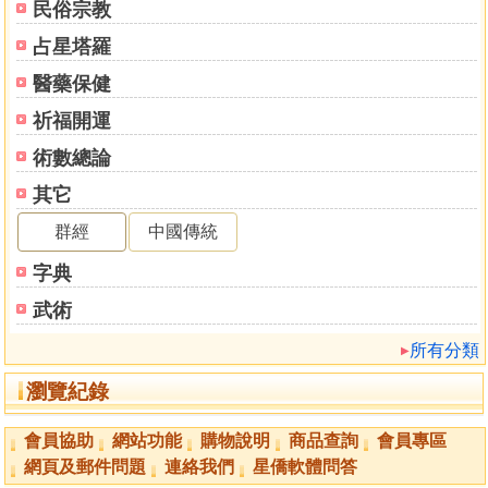
民俗宗教
達摩一掌經的用途
‧介紹六道十二星與四宮
占星塔羅
‧計算方式
醫藥保健
計算前須知
計算方法一：掌訣
祈福開運
計算方法二：命盤
術數總論
‧推算今生的方法
其它
方法一：計算掌訣
方法二：計算命盤
群經
中國傳統
方法三：參考速查表
字典
‧達摩一掌經Q&A
武術
Chapter2六道十二星
所有分類
‧佛道
天福星
瀏覽紀錄
天貴星
‧仙道
會員協助
網站功能
購物說明
商品查詢
會員專區
天壽星
網頁及郵件問題
連絡我們
星僑軟體問答
天文星