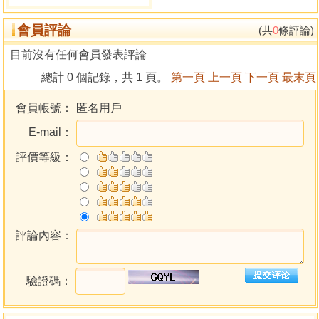
經歷
會員評論
日商公司董事長特助
(共
0
條評論)
永達保險經紀人
目前沒有任何會員發表評論
總計 0 個記錄，共 1 頁。
第一頁
上一頁
下一頁
最末頁
專長
行銷、命理
會員帳號：
匿名用戶
E-mail：
妙清居士
王譽如
評價等級：
道號：妙清居士
現任
荷花國際慈善基金會董事長
荷花教育聯誼會導師
評論內容：
心靈解困指導老師
驗證碼：
經歷
觀護問題青少年、輔導講師