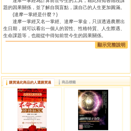
達摩一掌經為計算前世今生的工具，藉此得知各階段課
題的因果關係，並了解自我盲點，讓自己的人生更加圓滿。
{達摩一掌經是什麼？}
達摩一掌經又名一掌經、達摩一掌金，只須透過農曆出
生日期，就可以看出一個人的習性、性格特質、人生際遇、
生命課題等，也能從中得知前世今生的因果關係。
{六道十二星是什麼？}
顯示完整說明
它以「佛道、仙道、修羅道、人道、畜生道、鬼道」做
為區分，並各自分為兩種星位，進而呈現出自身盲點，以及
在人生各階段須學習的課題。
＊隨書贈送達摩一掌經測評工具，詳見書內後折口說
明。
商品標籤
購買過此商品的人還購買過
○基本認識X計算方式，快速入門達摩一掌經
帶你認識達摩一掌經的起源，以及計算方式的基本概
念，並透過農曆生日解析一個人的性格、特質、生命課題
等，讓你能更了解自己，察覺自我盲點，從中繪製出自己的
人生路徑圖。