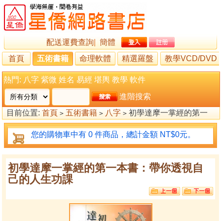
配送運費查詢
|
簡體
首頁
五術書籍
命理軟體
精選羅盤
教學VCD/DVD
熱門:
八字
紫微
姓名
易經
堪輿
教學
軟件
進階搜索
目前位置:
首頁
五術書籍
八字
初學達摩一掌經的第一
>
>
>
本書：帶你透視自己的人生功課
您的購物車中有 0 件商品，總計金額 NT$0元。
初學達摩一掌經的第一本書：帶你透視自
己的人生功課