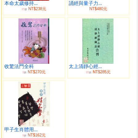
○運用六道十二星，突破自身盲點
本命太歲修持...
誦經與量子力...
NT$238元
NT$480元
95
解密六道十二星的詳細說明，帶你從六道看出一個人的
折
習性，從十二星位認識自己的特質、人生際遇、生命課題
等，並帶你跳脫人生困境，同時與個案介紹相互搭配，讓你
具體了解這套工具的運用方式，駕馭自己的人生！
○進階運用X自我覺察，讓你接納自己、擺脫人生低潮
透過十二星位帶你掌握各階段必修的生命課題，找出內
心深埋的黑洞，幫助自己不再被負面情緒綁架，讓你能即時
收驚法門全科
太上清靜心經...
調整自我狀態，並替未來的自己提前計劃，打造出美好的人
NT$270元
NT$285元
9
95
折
折
生藍圖！
作者簡介
寀雍老師
現任
寀雍心學院創辦人
聚財課廣告公司執行長
心力量集團執行長
甲子生肖體用...
NT$162元
9
折