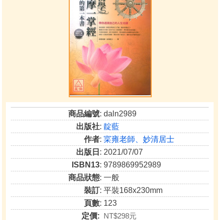
商品編號
: daln2989
出版社
:
靛藍
作者
:
寀雍老師、妙清居士
出版日
: 2021/07/07
ISBN13
: 9789869952989
商品狀態
: 一般
裝訂
: 平裝168x230mm
頁數
: 123
定價:
NT$298元