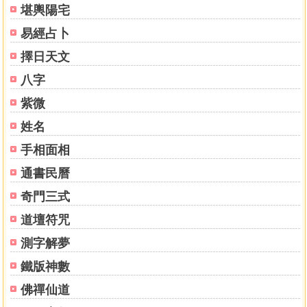
堪輿陽宅
專長
易經占卜
堪輿學、八字命理、姓名學、食療改運、擇日安神、心
靈解困等。
擇日天文
八字
著作
《解陰、避煞必備寶典：跟陰煞說掰掰》、《拜拜必備
紫微
寶典：學會正確拜拜的第一堂課》、《拜月老廟求姻緣》、
姓名
《與幸福有約》、《靈動數字：強化運勢的祕法》、《招財
手相面相
進寶》。
通書民曆
奇門三式
目錄
作者序
道壇符咒
編輯序
測字解夢
目錄
鐵版神數
Chapter 1達摩一掌經簡介
佛禪仙道
‧認識達摩一掌經