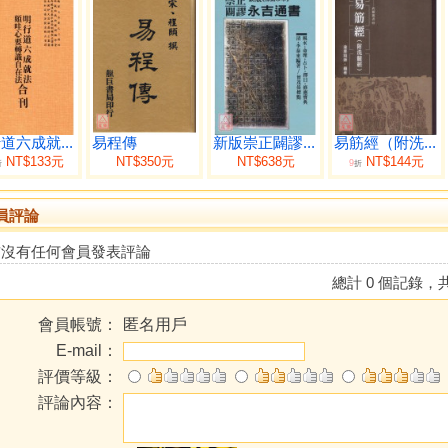
道六成就...
易程傳
新版崇正闢謬...
易筋經（附洗...
NT$133元
NT$350元
NT$638元
NT$144元
9
折
折
員評論
前沒有任何會員發表評論
總計 0 個記錄，共
會員帳號：
匿名用戶
E-mail：
評價等級：
評論內容：