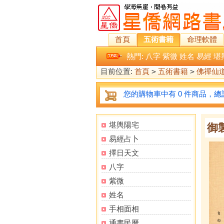
首頁
五術書籍
命理軟體
熱門:
八字
紫微
姓名
易經
堪
目前位置:
首頁
>
五術書籍
>
佛禪仙
您的購物車中有 0 件商品，總計
堪輿陽宅
御
易經占卜
擇日天文
八字
紫微
姓名
手相面相
通書民曆