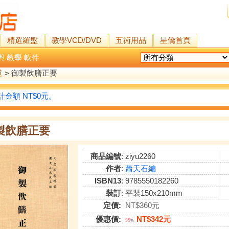
精選羅盤
教學VCD/DVD
五術用品
星僑首頁
輿
教學
軟件
道
>
御製飲膳正要
金額 NT$0元。
製飲膳正要
商品編號
: ziyu2260
作者
:
蕭天石編
ISBN13
: 9785550182260
裝訂
: 平裝150x210mm
定價:
NT$360元
優惠價:
NT$342元
95
折