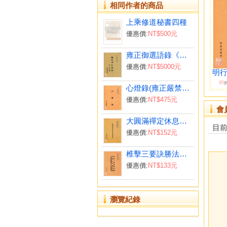
相同作者的商品
上乘修道秘書四種
優惠價:
NT$500元
雍正御選語錄《全四冊》
優惠價:
NT$5000元
明行
95
心燈錄(雍正嚴禁流通秘典)
優惠價:
NT$475元
會
大圓滿禪定休息清靜車解
目
優惠價:
NT$152元
椎擊三要訣勝法解‧恆河大手印直講合刊
優惠價:
NT$133元
瀏覽紀錄