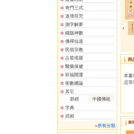
奇門三式
道壇符咒
測字解夢
鐵版神數
佛禪仙道
民俗宗教
占星塔羅
商
醫藥保健
祈福開運
本書
忌等
術數總論
其它
群經
中國傳統
字典
武術
購
所有分類