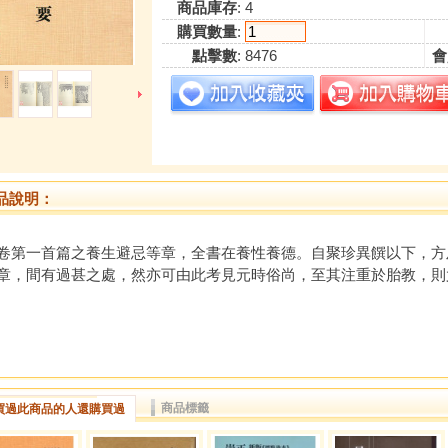
商品庫存
: 4
購買數量
:
點擊數
: 8476
會
品說明：
卷第一首篇之養生避忌等章，全書在養性養德。自聚珍異饌以下，方
章，間有過甚之處，然亦可由此考見元時俗尚，至其注重於胎教，則
商品標籤
買過此商品的人還購買過