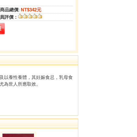
商品總價
:
NT$342元
員評價：
及以養性養體，其妊娠食忌，乳母食
尤為世人所應取效。