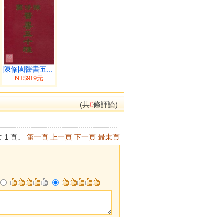
陳修園醫書五...
NT$919元
(共
0
條評論)
 1 頁。
第一頁
上一頁
下一頁
最末頁