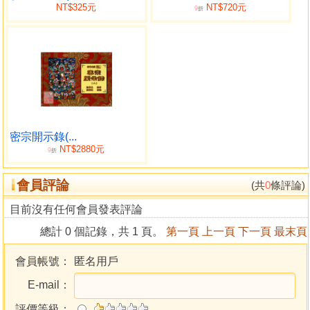
NT$325元
NT$720元
9
折
密宗開示錄(...
NT$2880元
9
折
會員評論
(共
0
條評論)
目前沒有任何會員發表評論
總計 0 個記錄，共 1 頁。
第一頁
上一頁
下一頁
最末頁
會員帳號：
匿名用戶
E-mail：
評價等級：