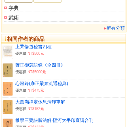
字典
武術
所有分類
相同作者的商品
上乘修道秘書四種
優惠價:
NT$500元
雍正御選語錄《全四冊》
優惠價:
NT$5000元
心燈錄(雍正嚴禁流通秘典)
優惠價:
NT$475元
大圓滿禪定休息清靜車解
優惠價:
NT$152元
椎擊三要訣勝法解‧恆河大手印直講合刊