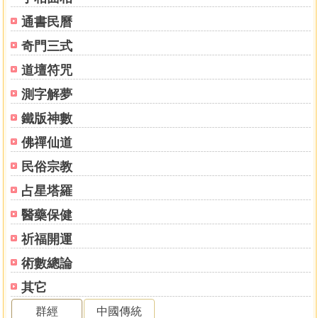
通書民曆
奇門三式
道壇符咒
測字解夢
鐵版神數
佛禪仙道
民俗宗教
占星塔羅
醫藥保健
祈福開運
術數總論
其它
群經
中國傳統