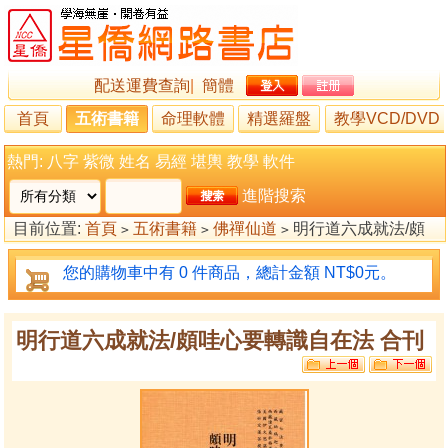
配送運費查詢
|
簡體
首頁
五術書籍
命理軟體
精選羅盤
教學VCD/DVD
熱門:
八字
紫微
姓名
易經
堪輿
教學
軟件
進階搜索
目前位置:
首頁
五術書籍
佛禪仙道
明行道六成就法/頗
>
>
>
哇心要轉識自在法 合刊
您的購物車中有 0 件商品，總計金額 NT$0元。
明行道六成就法/頗哇心要轉識自在法 合刊