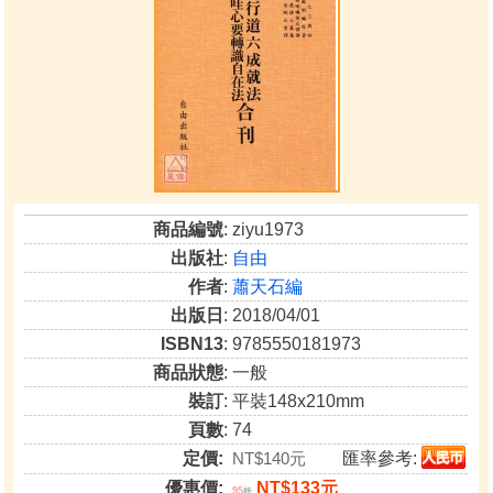
商品編號
: ziyu1973
出版社
:
自由
作者
:
蕭天石編
出版日
: 2018/04/01
ISBN13
: 9785550181973
商品狀態
: 一般
裝訂
: 平裝148x210mm
頁數
: 74
定價:
NT$140元
匯率參考:
優惠價:
NT$133元
95
折