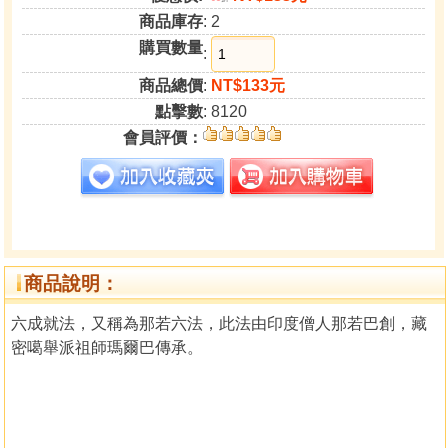
商品庫存
: 2
購買數量
:
商品總價
:
NT$133元
點擊數
: 8120
會員評價：
商品說明：
六成就法，又稱為那若六法，此法由印度僧人那若巴創，藏
密噶舉派祖師瑪爾巴傳承。