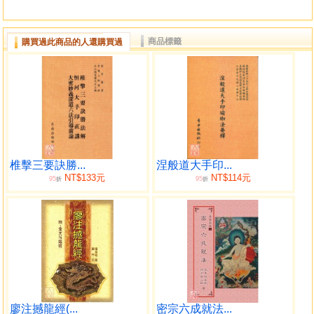
商品標籤
購買過此商品的人還購買過
椎擊三要訣勝...
涅般道大手印...
NT$133元
NT$114元
95
95
折
折
廖注撼龍經(...
密宗六成就法...