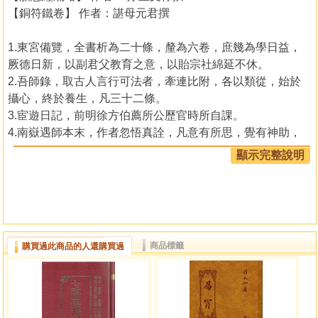
【銅符鐵卷】 作者：諶母元君撰
1.東宮備覽，全書析為二十條，釐為六卷，庶幾為學日益，
厥德日新，以副君父教育之意，以貽宗社綿延不休。
2.吾師錄，取古人言行可法者，牽連比附，各以類從，始於
攝心，終於養生，凡三十二條。
3.宦遊日記，前明徐方伯薦所公歷官時所自課。
4.南嶽遇師本末，作者忽悟真詮，凡意有所思，覺有神助，
千門萬戶，上徹下徹。
顯示完整說明
5.胎息經稱訣者十六，稱要稱妙稱頌稱講者各一。（叢選
0146）
商品標籤
購買過此商品的人還購買過