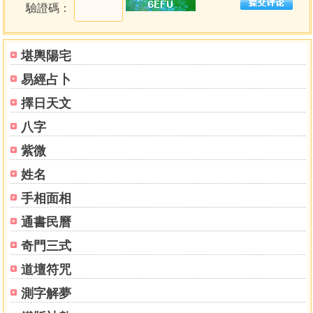
驗證碼：
堪輿陽宅
易經占卜
擇日天文
八字
紫微
姓名
手相面相
通書民曆
奇門三式
道壇符咒
測字解夢