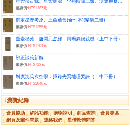
星命抉古錄、星命溯源、李燕陰陽三命、演禽通纂、禽星易見、星學大成(合刊)(精裝二冊)
優惠價:
NT$1387元
御定星歷考原、三命通會(合刊本)(精裝二冊)
優惠價:
NT$1255元
靈臺秘苑．唐開元占經．雨暘氣候親機（上中下冊）
優惠價:
NT$1704元
辨正談氏新解
優惠價:
NT$732元
增廣沈氏玄空學．擇錄先賢地理要訣（上中下冊）
優惠價:
NT$1848元
瀏覽紀錄
會員協助
網站功能
購物說明
商品查詢
會員專區
網頁及郵件問題
連絡我們
星僑軟體問答