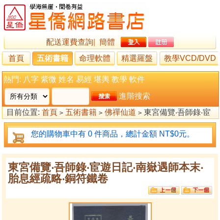
配送運費查詢
|
簡體
首頁
五術書籍
命理軟體
精選羅盤
教學VCD/DVD
熱門:
八字
紫微
姓名
易經
堪輿
教學
軟件
進階搜索
目前位置:
首頁
五術書籍
佛禪仙道
東宮備覽‧吾師錄‧宦
>
>
>
遊日記‧南嶽遇師本末‧胎息經疏略‧銅符鐵卷
您的購物車中有 0 件商品，總計金額 NT$0元。
東宮備覽‧吾師錄‧宦遊日記‧南嶽遇師本末‧
胎息經疏略‧銅符鐵卷