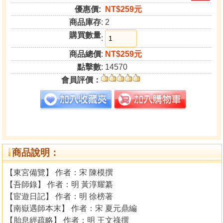
優惠價:
NT$259元
商品庫存
: 2
購買數量
:
商品總價
:
NT$259元
點擊數
: 14570
會員評價：
商品說明：
【東宮備覽】 作者：宋 陳模撰
【吾師錄】 作者：明 黃淳耀纂
【宦遊日記】 作者：明 徐榜著
【南嶽遇師本末】 作者：宋 夏元鼎編
【胎息經疏略】 作者：明 王文祿撰