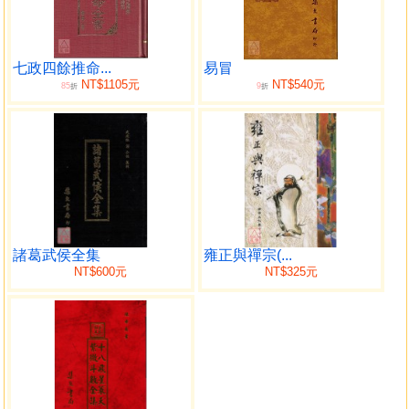
七政四餘推命...
易冒
NT$1105元
NT$540元
85
9
折
折
諸葛武侯全集
雍正與禪宗(...
NT$600元
NT$325元