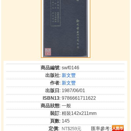
商品編號
: swf0146
出版社
:
新文豐
作者
:
新文豐
出版日
: 1987/06/01
ISBN13
: 9786661711622
商品狀態
: 一般
裝訂
: 精裝142x211mm
頁數
: 145
定價:
NT$259元
匯率參考: