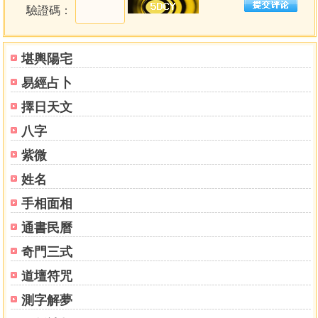
驗證碼：
堪輿陽宅
易經占卜
擇日天文
八字
紫微
姓名
手相面相
通書民曆
奇門三式
道壇符咒
測字解夢