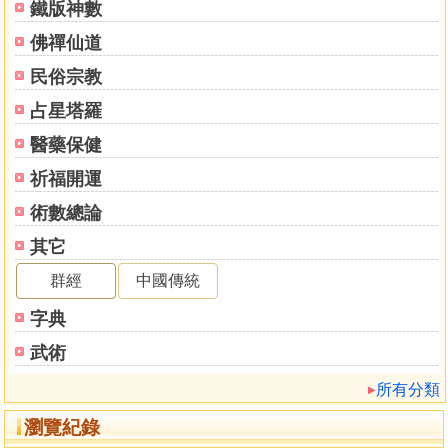
鐵版神數
佛禪仙道
民俗宗教
占星塔羅
醫藥保健
祈福開運
術數總論
其它
群經
中國傳統
字典
武術
所有分類
瀏覽紀錄