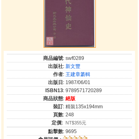
商品編號
: swf0289
出版社
:
新文豐
作者
:
王建章纂輯
出版日
: 1987/06/01
ISBN13
: 9789571720289
商品狀態
:
絕版
裝訂
: 精裝135x194mm
頁數
: 248
定價:
NT$355元
點擊數
: 9695