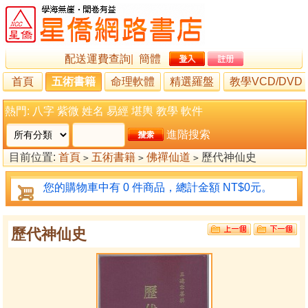
配送運費查詢
|
簡體
首頁
五術書籍
命理軟體
精選羅盤
教學VCD/DVD
熱門:
八字
紫微
姓名
易經
堪輿
教學
軟件
進階搜索
目前位置:
首頁
五術書籍
佛禪仙道
歷代神仙史
>
>
>
您的購物車中有 0 件商品，總計金額 NT$0元。
歷代神仙史