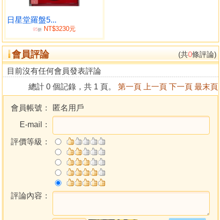
日星堂羅盤5...
NT$3230元
95
折
會員評論
(共
0
條評論)
目前沒有任何會員發表評論
總計 0 個記錄，共 1 頁。
第一頁
上一頁
下一頁
最末頁
會員帳號：
匿名用戶
E-mail：
評價等級：
評論內容：