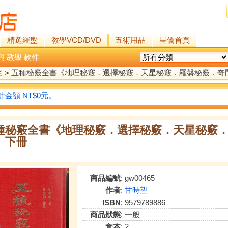
精選羅盤
教學VCD/DVD
五術用品
星僑首頁
輿
教學
軟件
宅
>
五種秘竅全書《地理秘竅．選擇秘竅．天星秘竅．羅盤秘竅．奇
金額 NT$0元。
種秘竅全書《地理秘竅．選擇秘竅．天星秘竅
、下冊
商品編號
: gw00465
作者
:
甘時望
ISBN
: 9579789886
商品狀態
: 一般
套本
: 2