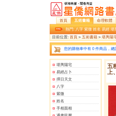
首頁
五術書籍
命理軟體
熱門:
八字
紫微
姓名
易經
堪
目前位置:
首頁
>
五術書籍
>
堪輿陽
您的購物車中有 0 件商品，總計
堪輿陽宅
五
上
易經占卜
擇日天文
八字
紫微
姓名
手相面相
通書民曆