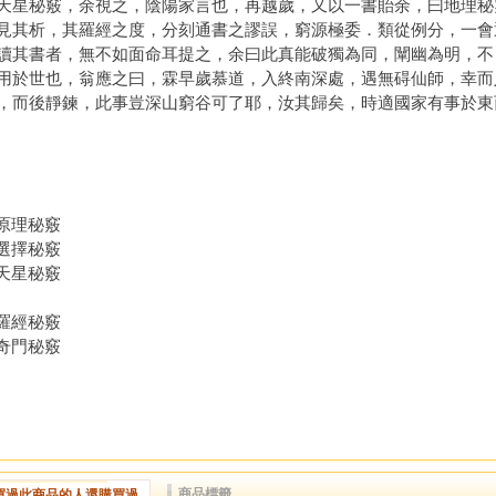
天星秘竅，余視之，陰陽家言也，再越歲，又以一書貽余，曰地理秘
見其析，其羅經之度，分刻通書之謬誤，窮源極委．類從例分，一會
讀其書者，無不如面命耳提之，余曰此真能破獨為同，闡幽為明，不
用於世也，翁應之曰，霖早歲慕道，入終南深處，遇無碍仙師，幸而
，而後靜鍊，此事豈深山窮谷可了耶，汝其歸矣，時適國家有事於東
 原理秘竅
 選擇秘竅
 天星秘竅
 羅經秘竅
 奇門秘竅
商品標籤
買過此商品的人還購買過