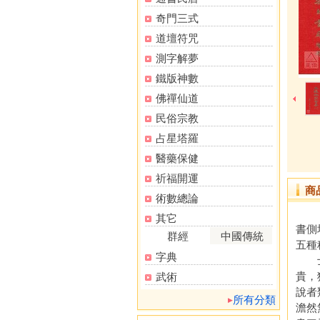
奇門三式
道壇符咒
測字解夢
鐵版神數
佛禪仙道
民俗宗教
占星塔羅
醫藥保健
祈福開運
商
術數總論
其它
書側
群經
中國傳統
五種
字典
士之
貴，
武術
說者
所有分類
澹然