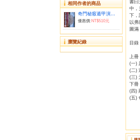
書曰
相同作者的商品
中，
奇門秘竅遁甲演義符應經
下，
優惠價:
NT$510元
以弗
圖滿
瀏覽紀錄
目錄
上冊
(一)
(二)
(三)
下冊
(四)
(五)
購