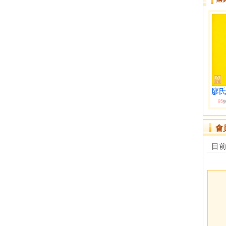
廖氏
95
會
目