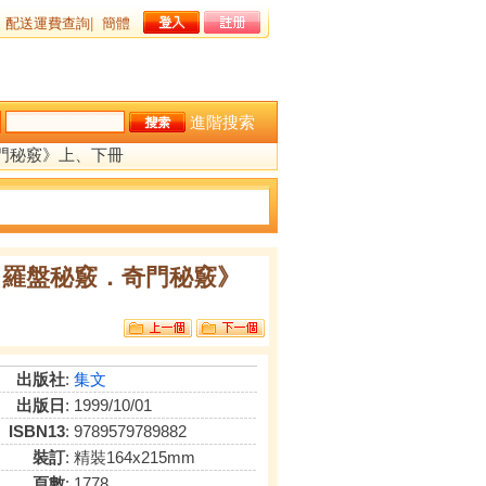
配送運費查詢
|
簡體
進階搜索
門秘竅》上、下冊
．羅盤秘竅．奇門秘竅》
出版社
:
集文
出版日
: 1999/10/01
ISBN13
: 9789579789882
裝訂
: 精裝164x215mm
頁數
: 1778