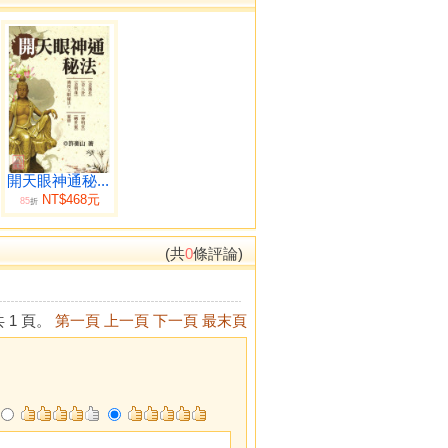
開天眼神通秘...
NT$468元
85
折
(共
0
條評論)
 1 頁。
第一頁
上一頁
下一頁
最末頁