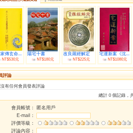
家傳玄命...
陽宅十書
改良羅經解定
宅運新案《沈...
NT$530元
NT$180元
NT$225元
NT$1080元
9
9
9
折
折
折
折
員評論
前沒有任何會員發表評論
總計 0 個記錄，共
會員帳號：
匿名用戶
E-mail：
評價等級：
評論內容：