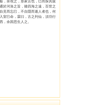
竅，余視之，形家言也，巳而探其篋
通於河洛之旨，雖四海之遠，百世之
自見而忘巳，不自隱而遁人者也，何
入室巳命，霖曰，古之列仙，須功行
西，余因思生人之。