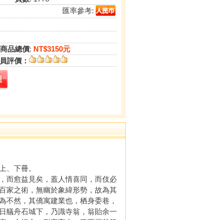
匯率參考:
商品總價
:
NT$3150元
員評價：
上、下冊。
，而愈益見矣，蓋人情喜同，而伎必
百家之術，無幽於象緯形勢，故為其
為不然，其僑寓建業也，栖身委巷，
日艤舟石城下，乃識寺翁，翁貽余一