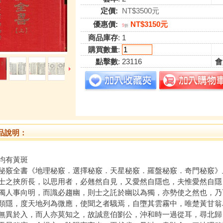
定價:
NT$3500元
優惠價:
NT$3150元
9
折
商品庫存
: 1
購買數量
:
點擊數
: 23116
會
品說明：
均有黃斑
秘竅全書《地理秘竅．選擇秘竅．天星秘竅．羅盤秘竅．奇門秘竅》
挾所長，以思用者，必翹然自見，又愛然自隱也，夫惟愛然自隱
獨人事向明，而識必趨幽，則士之託於幽以為獨，亦勢使之然也，乃
類隱，度天地列為微應，使聞之者騀焉，自墮其雲霧中，唯楚黃甘翁
無異於入，而人亦莫知之，故誠意伯劉公，沖和時一過從耳，尋北歸