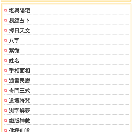
火唵歌
堪輿陽宅
火路吉凶歌
易經占卜
陽宅內形吉凶圖說
論選擇第九
擇日天文
五神
八字
命前五神定局
五虎遁訣
紫微
九宮建宅
姓名
遊年變宅
手相面相
行年建宅
起宅小運例法
通書民曆
起工動土
奇門三式
造地基
起工破木
道壇符咒
定磉扇架
測字解夢
豎柱
上樑
鐵版神數
蓋屋
佛禪仙道