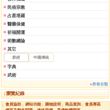
泥屋
民俗宗教
六十年生命祿馬貴人定局圖
逐日太陰過宮定局
占星塔羅
逐月太陽過宮定局
醫藥保健
陽宅十書四
祈福開運
論符鎖第十
術數總論
黃石公安宅護救符鎮法
其它
五岳鎮宅符
鎮宅十二年土府神殺
群經
中國傳統
鎮四方土禁并退方神符
字典
鎮命元建宅有犯凶神
鎮行年建宅神符
武術
三教救宅神符
所有分類
鎮多年老宅禍患不止
鎮八位卦爻反逆
瀏覽紀錄
鎮年月日時相剋
鎮分房相剋
會員協助
網站功能
購物說明
商品查詢
會員專區
鎮元空裝卦末順