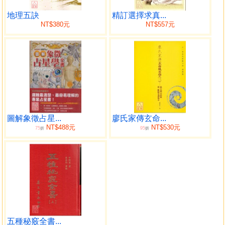
九星禍福訣
榣鞭斷宅訣
地理五訣
精訂選擇求真...
NT$380元
NT$557元
五鬼制爻
五鬼點頭
五鬼穿宮
破軍凶煞
九星斷宅
九星明斷訣
五行生剋訣
論穿宮九星第四
圖解象徵占星...
廖氏家傳玄命...
附截路分房說
NT$488元
NT$530元
75
95
折
折
穿宮十二宅圖說
論元空裝卦第五
元空裝卦訣
黃石公竹節賦
論開門修造門第六
修門雜忌
門尺圖
門光星起例訣
五種秘竅全書...