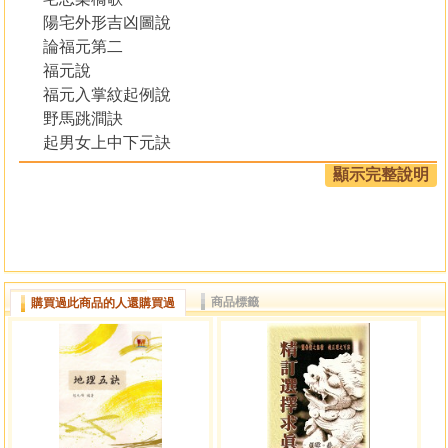
陽宅外形吉凶圖說
論福元第二
福元說
福元入掌紋起例說
野馬跳澗訣
起男女上中下元訣
三元甲子福德宮定局
顯示完整說明
東四位宅圖說并東四位生人用例
東四位宅圖
西四位宅圖說並西四位生人用例
西四位宅圖
商品標籤
購買過此商品的人還購買過
陽宅十書二
論大遊年第三
吉星三
凶星五
興廢年
大遊年方位十二宅圖說