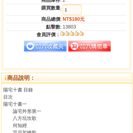
商品庫存
: 2
購買數量
:
商品總價
:
NT$180元
點擊數
: 13803
會員評價：
商品說明：
陽宅十書 目錄
目次
陽宅十書一
論宅外形第一
八方坑坎歌
何知經
宅忌架橋歌