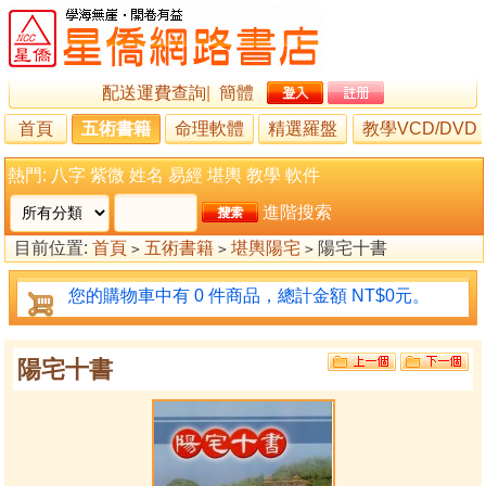
配送運費查詢
|
簡體
首頁
五術書籍
命理軟體
精選羅盤
教學VCD/DVD
熱門:
八字
紫微
姓名
易經
堪輿
教學
軟件
進階搜索
目前位置:
首頁
五術書籍
堪輿陽宅
陽宅十書
>
>
>
您的購物車中有 0 件商品，總計金額 NT$0元。
陽宅十書