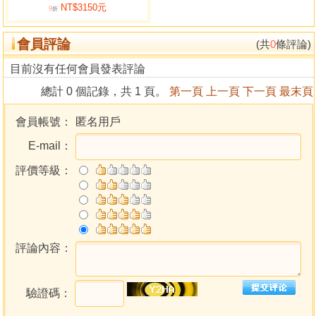
NT$3150元
門光星吉日定局
9
折
門戶歌
會員評論
用門戶法
(共
0
條評論)
目前沒有任何會員發表評論
陽宅十書三
總計 0 個記錄，共 1 頁。
第一頁
上一頁
下一頁
最末頁
論放水第七
放水歌
會員帳號：
匿名用戶
九星水法吉凶斷例
E-mail：
陰陽山水法
陰陽山水歌
評價等級：
四路水法
四路水法歌
黃泉煞訣
九星來朝
二十四山放水定局
評論內容：
陰陽生命說
二十四山水方向
驗證碼：
論宅內形第八
內形篇