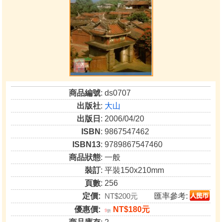
商品編號
: ds0707
出版社
:
大山
出版日
: 2006/04/20
ISBN
: 9867547462
ISBN13
: 9789867547460
商品狀態
: 一般
裝訂
: 平裝150x210mm
頁數
: 256
定價:
NT$200元
匯率參考:
優惠價:
NT$180元
9
折