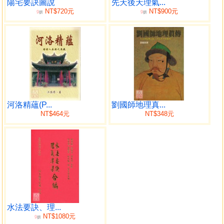
地理四秘全書目錄
陽宅要訣圖說
先天後天理氣...
NT$720元
NT$900元
9
9
形第一函
折
折
地理精語
理第二函
尹註催官
氣第三函
辨正補義
數第四函
陽宅玉鏡
河洛精蘊(P...
劉國師地理真...
首部
NT$464元
NT$348元
徵騐圖考
水法要訣、理...
NT$1080元
9
折