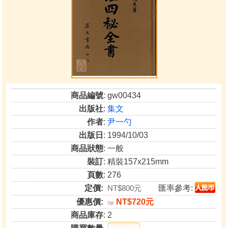
商品編號
: gw00434
出版社
:
集文
作者
:
尹一勺
出版日
: 1994/10/03
商品狀態
: 一般
裝訂
: 精裝157x215mm
頁數
: 276
定價:
NT$800元
匯率參考:
優惠價:
NT$720元
9
折
商品庫存
: 2