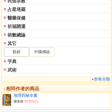
民俗宗教
占星塔羅
醫藥保健
祈福開運
術數總論
其它
群經
中國傳統
字典
武術
所有分類
相同作者的商品
地理四秘全書
優惠價:
NT$250元