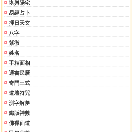
堪輿陽宅
易經占卜
擇日天文
八字
紫微
姓名
手相面相
通書民曆
奇門三式
道壇符咒
測字解夢
鐵版神數
佛禪仙道