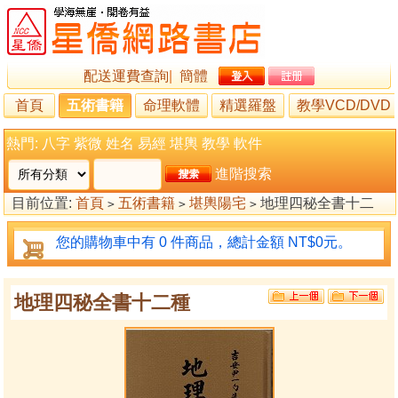
配送運費查詢
|
簡體
首頁
五術書籍
命理軟體
精選羅盤
教學VCD/DVD
熱門:
八字
紫微
姓名
易經
堪輿
教學
軟件
進階搜索
目前位置:
首頁
五術書籍
堪輿陽宅
地理四秘全書十二
>
>
>
種
您的購物車中有 0 件商品，總計金額 NT$0元。
地理四秘全書十二種