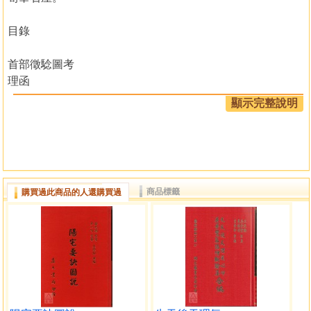
目錄
首部徵騐圖考
理函
地理辨正補義
顯示完整說明
三字青囊經註
達僧問答藏本
尹註催官
氣函
天元五歌發義
商品標籤
購買過此商品的人還購買過
古鏡歌發義
數函
陽宅指南發義
得一錄賦 三辨格
形函
七十二葬法
精語