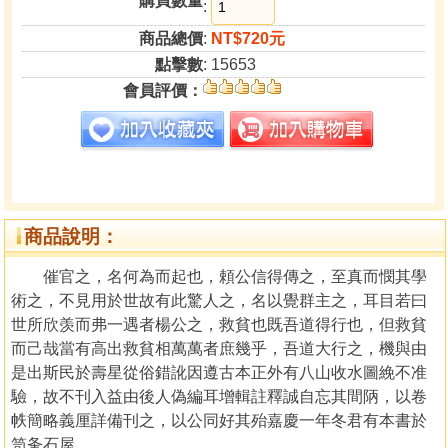
購買數量
:
商品總價
:
NT$720元
點擊數
: 15653
會員評價：
商品說明：
催官之，名何為而起也，頼公信得傳之，至真而憫其學
術之，不見用於世故有此驚人之，名以覺群主之，耳目若曰
世所欣羡而弗一遇者楊公之，救貧也既吾道得行也，但救貧
而己哉當有高出救貧相萬萬者庶幾乎，吾道大行之，機與由
是出斯民於壽星從俗錯訛因遵古本正外有八山收水圖絻不准
驗，故不刊入益由後人偽編耳增輯註釋誠自忘其間陃，以卷
帙簡略義厘詳備刊之，以公同好其殆嘉慶一年冬君有本書於
笥夆石屋。