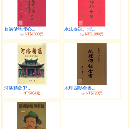
天星四垣圖
九星圖
先天後天理氣心印卷下
仰觀圖
俯察圖
暮講僧地理心...
水法要訣、理...
NT$1800元
NT$1080元
9
9
金精山人廖伯瑀記
折
折
形氣篇
外氣行形集
星砂賦
奇驗經
文官大小
雜職
武官大小
河洛精蘊(P...
地理四秘全書...
公侯將相
NT$464元
NT$720元
9
折
尚書
狀元
文官
武官
雜職