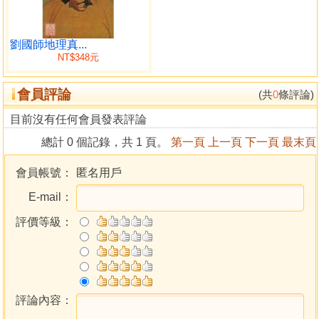
掌印
太監
出官
劉國師地理真...
NT$348元
出貴
女貴
會員評論
因女貴
(共
0
條評論)
貴而不富
目前沒有任何會員發表評論
有官無位
總計 0 個記錄，共 1 頁。
第一頁
上一頁
下一頁
最末頁
晚成
出富
會員帳號：
匿名用戶
先貧後富
E-mail：
成家
進契
評價等級：
橫財
血財
賢人
秀才
不第
評論內容：
出仙