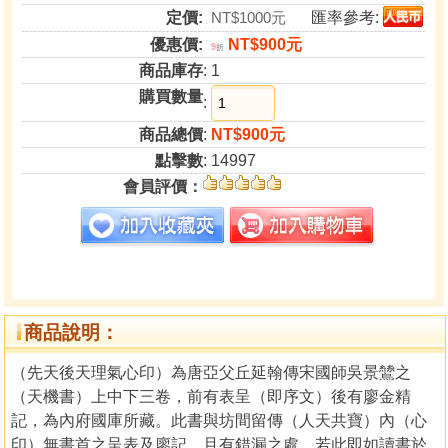
定價:
NT$1000元
匯率參考:
優惠價:
NT$900元
9
折
商品庫存
: 1
購買數量
:
商品總價
:
NT$900元
點擊數
: 14997
會員評價：
商品說明：
（先天後天理氣心印）為唐亞父丘延翰傳宋國師吳景鷥之
（天機書）上中下三卷，前有表呈（即序文）後有廖金精
記，為內府國庫所藏。此書與坊間留傳（人天共寶）內（心
印）無書首之呈表及廖記，且有錯漏之處，若此即如讀書於