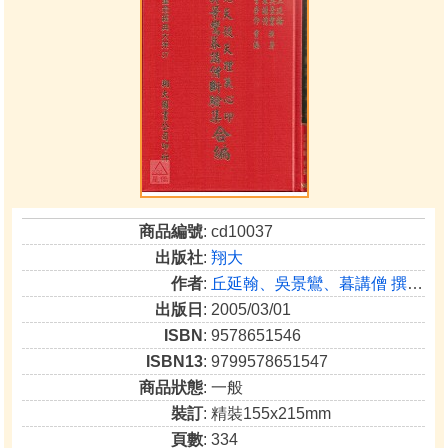
商品編號
: cd10037
出版社
:
翔大
作者
:
丘延翰、吳景鸞、暮講僧 撰著/李崇仰 重編
出版日
: 2005/03/01
ISBN
: 9578651546
ISBN13
: 9799578651547
商品狀態
: 一般
裝訂
: 精裝155x215mm
頁數
: 334