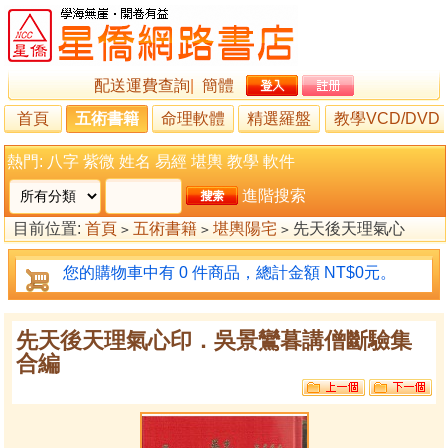
配送運費查詢
|
簡體
首頁
五術書籍
命理軟體
精選羅盤
教學VCD/DVD
熱門:
八字
紫微
姓名
易經
堪輿
教學
軟件
進階搜索
目前位置:
首頁
五術書籍
堪輿陽宅
先天後天理氣心
>
>
>
印．吳景鸞暮講僧斷驗集合編
您的購物車中有 0 件商品，總計金額 NT$0元。
先天後天理氣心印．吳景鸞暮講僧斷驗集
合編