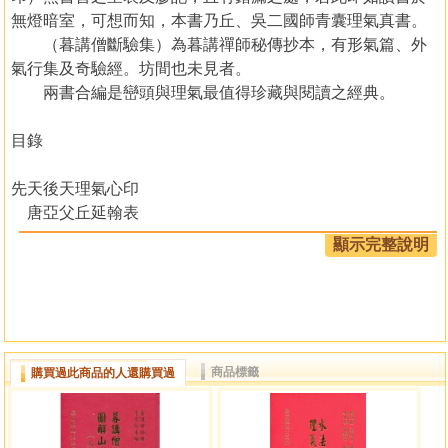
無燈暗室，可想而知，本書乃丘、吳二國師青囊理氣真書。
（暮講僧斷驗集）為暮講禪師秘傳抄本，有形氣篇、外
氣行集及奇驗經。坊間也未見者。
兩書合編是巒頭與理氣最值得珍藏與閱讀之經典。
目錄
先天後天理氣心印
唐亞父丘延翰表
宋國師吳景鷥表
顯示完整說明
先天後天理氣心印卷上
太極圖
河圖
洛書
伏羲先天八卦位
商品標籤
購買過此商品的人還購買過
文王後天八卦位
先天後天理氣心印卷上
太陰先天干支納甲圖