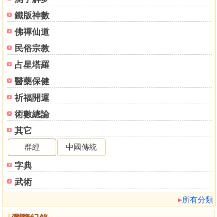
螟蛉
重妻損妾
鐵版神數
墮胎
佛禪仙道
寡婦
民俗宗教
子隨母嫁
寡母
占星塔羅
婦女管家
醫藥保健
孤寡
孝順
祈福開運
不和
術數總論
不孝
其它
誣賴
奴欺主
群經
中國傳統
女專權
字典
反目
女花
武術
男花
所有分類
寡婦淫慾
淫亂爭風