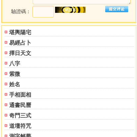
出醫
驗證碼：
畫師
商
雜藝
堪輿陽宅
教戲
易經占卜
教唆
僧道
擇日天文
喫齋
八字
旺丁
有壽
紫微
雙男
姓名
雙女
手相面相
雙妻
少丁
通書民曆
有子無父母
奇門三式
多生少養
婦不生
道壇符咒
損少
測字解夢