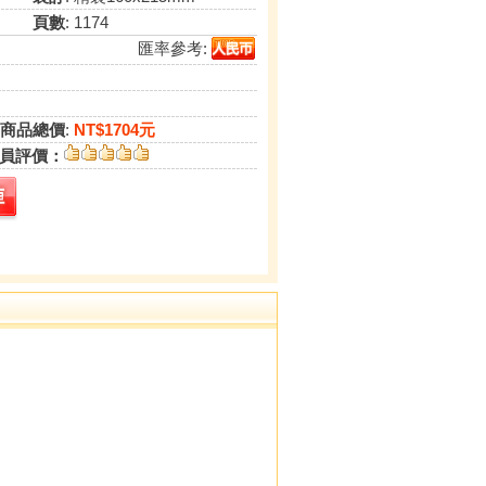
頁數
: 1174
匯率參考:
商品總價
:
NT$1704元
員評價：