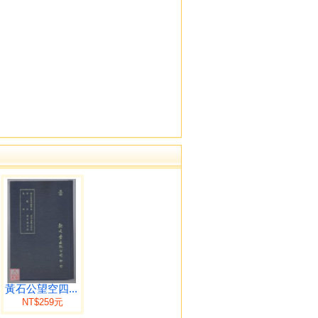
黃石公望空四...
NT$259元