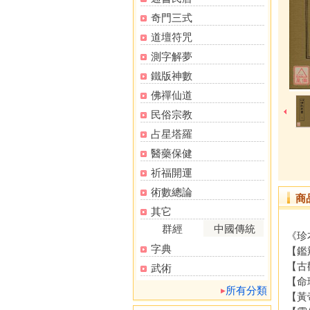
奇門三式
道壇符咒
測字解夢
鐵版神數
佛禪仙道
民俗宗教
占星塔羅
醫藥保健
祈福開運
術數總論
商
其它
群經
中國傳統
《珍
字典
【鑑
【古
武術
【命
所有分類
【黃