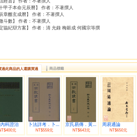
信經旨】 作者：不著撰人
十甲子本命元辰曆】 作者：不著撰人
辰章醮玄成曆】 作者：不著撰人
微斗數】 作者：不著撰人
定協紀辯方案】 作者：清 允錄 梅穀成 何國宗等撰
商品標籤
買過此商品的人還購買過
醫內科證治
卜法詳考．卜...
京氏易傳．黃...
周易通論
NT$400元
NT$559元
NT$643元
NT$650元