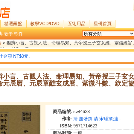
精選羅盤
教學VCD/DVD
五術用品
星僑首頁
輿
教學
軟件
論
>
鑑辨小言、古觀人法、命理易知、黃帝授三子玄女經、靈信經旨
本)(精裝二冊)
金額 NT$0元。
辨小言、古觀人法、命理易知、黃帝授三子玄
命元辰曆、元辰章醮玄成曆、紫微斗數、欽定協紀
商品編號
: swf4623
作者
:
清 趙藩撰;清 宋瑾撰;達文社編輯;不著撰人;不著撰人;不著撰人;不著撰人;不著撰人;清 允錄 梅穀成 何國宗等撰
ISBN
: 9571714623
商品狀態
: 一般