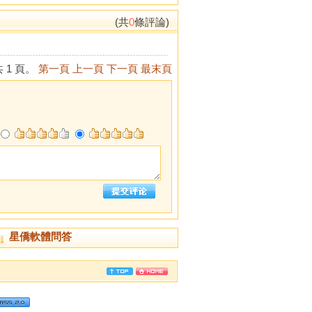
(共
0
條評論)
 1 頁。
第一頁
上一頁
下一頁
最末頁
星僑軟體問答