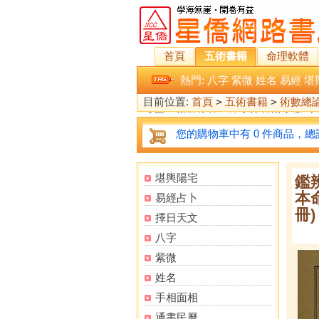
首頁
五術書籍
命理軟體
熱門:
八字
紫微
姓名
易經
堪
目前位置:
首頁
>
五術書籍
>
術數總
成曆、紫微斗數、欽定協紀辯方案(合刊
您的購物車中有 0 件商品，總計
堪輿陽宅
鑑
本
易經占卜
冊)
擇日天文
八字
紫微
姓名
手相面相
通書民曆