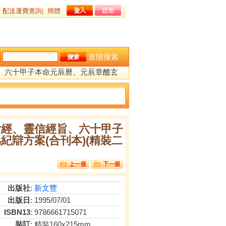
配送運費查詢
|
簡體
進階搜索
、六十甲子本命元辰曆、元辰章醮玄
女經、靈信經旨、六十甲子
辯方案(合刊本)(精裝二
出版社
:
新文豐
出版日
: 1995/07/01
ISBN13
: 9786661715071
裝訂
: 精裝160x215mm