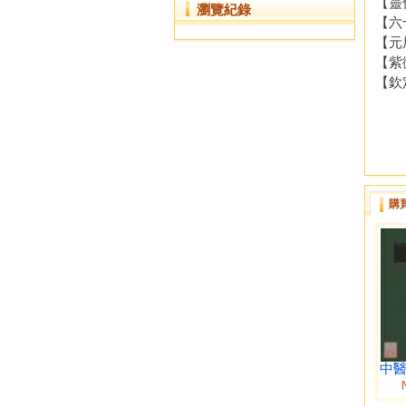
【靈
瀏覽紀錄
【六
【元
【紫
【欽
購
中