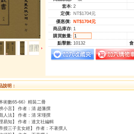
套本
: 2
定價:
NT$1704元
優惠價:
NT$1704元
商品庫存
: 1
購買數量
:
點擊數
: 10132
會
品說明：
本術數65-66》精裝二冊
辨小言】 作者：清 趙藩撰
觀人法】 作者：清 宋瑾撰
理易知】 作者：達文社編輯
帝授三子玄女經】 作者：不著撰人