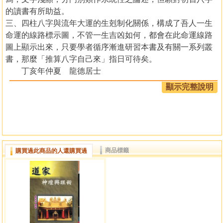
的讀書有所助益。
三、四柱八字與流年大運的生剋制化關係，構成了吾人一生
命運的線路標示圖，不管一生吉凶如何，都會在此命運線路
圖上顯示出來，只要學者循序漸進研習本書及有關一系列叢
書，那麼「推算八字自己來」指日可待矣。
丁亥年仲夏 龍德居士
顯示完整說明
目錄
第一 章 基本認識
天干地支源流
支五行及方位
商品標籤
購買過此商品的人還購買過
五行生剋
五行特性
沖剋刑害
干支會合
六甲旬及空亡