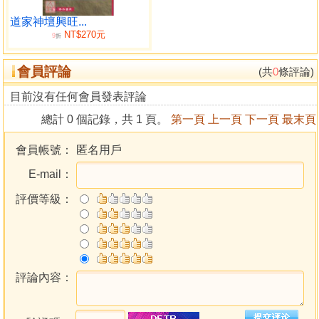
第二章 十天干支生旺死絕
十二生死歷程
道家神壇興旺...
NT$270元
9
十天干配十二地支的生死歷程
折
會員評論
(共
0
條評論)
第三章 月建與節氣
十二月建
目前沒有任何會員發表評論
二十四節氣
總計 0 個記錄，共 1 頁。
第一頁
上一頁
下一頁
最末頁
第四章 地支藏天干及四時旺衰
會員帳號：
匿名用戶
地支藏人元
E-mail：
月令分日用事
五行四時旺衰
評價等級：
五行四時宜忌
第五章 四柱八字排列法
命造的排列形式
評論內容：
排年柱
排月柱
排日柱