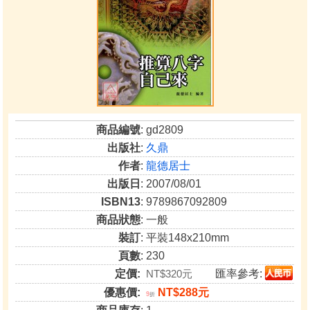
商品編號
: gd2809
出版社
:
久鼎
作者
:
龍德居士
出版日
: 2007/08/01
ISBN13
: 9789867092809
商品狀態
: 一般
裝訂
: 平裝148x210mm
頁數
: 230
定價:
NT$320元
匯率參考:
優惠價:
NT$288元
9
折