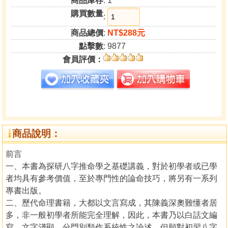
商品庫存
: 1
購買數量
:
商品總價
:
NT$288元
點擊數
: 9877
會員評價：
商品說明：
前言
一、本書為探研八字推命學之基礎講義，對於初學者或已學
者均具有參考價值，至於專門性的論命技巧，將另有一系列
專書出版。
二、歷代命理書籍，大都以文言寫成，其陳義深奧難懂者居
多，非一般初學者所能完全理解，因此，本書乃以白話文編
寫，文字淺顯，分門別類作系統性之論述，但願對初習八字