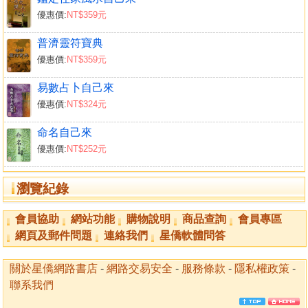
優惠價:
NT$359元
普濟靈符寶典
優惠價:
NT$359元
易數占卜自己來
優惠價:
NT$324元
命名自己來
優惠價:
NT$252元
瀏覽紀錄
會員協助
網站功能
購物說明
商品查詢
會員專區
網頁及郵件問題
連絡我們
星僑軟體問答
關於星僑網路書店
-
網路交易安全
-
服務條款
-
隱私權政策
-
聯系我們