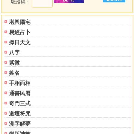
驗證碼：
排時柱
四柱八字排列實例
命理十二時辰
堪輿陽宅
台灣地區經緯度表
易經占卜
時區表
擇日天文
第六章 大運流年排列法
八字
大運排列法
流年排列法
紫微
流年概要
姓名
手相面相
第七章 六神定名
日干支生剋定名
通書民曆
六神生剋關係
奇門三式
六神的涵義
道壇符咒
第八章 命宮
測字解夢
命宮的影響力
鐵版神數