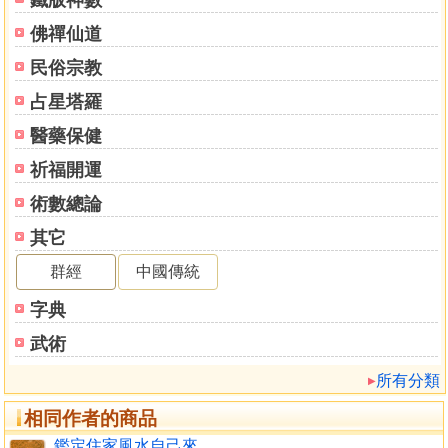
第九章 格局
佛禪仙道
普通格局
民俗宗教
特殊格局
占星塔羅
第十章 神煞
醫藥保健
祈福開運
術數總論
其它
群經
中國傳統
字典
武術
所有分類
相同作者的商品
鑑定住家風水自己來