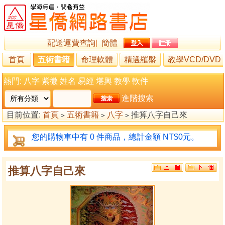
配送運費查詢
|
簡體
首頁
五術書籍
命理軟體
精選羅盤
教學VCD/DVD
熱門:
八字
紫微
姓名
易經
堪輿
教學
軟件
進階搜索
目前位置:
首頁
五術書籍
八字
推算八字自己來
>
>
>
您的購物車中有 0 件商品，總計金額 NT$0元。
推算八字自己來