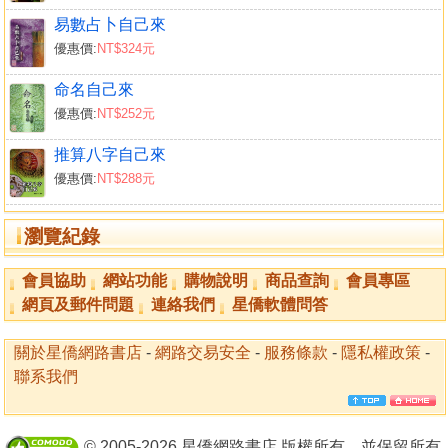
易數占卜自己來
優惠價:
NT$324元
命名自己來
優惠價:
NT$252元
推算八字自己來
優惠價:
NT$288元
瀏覽紀錄
會員協助
網站功能
購物說明
商品查詢
會員專區
網頁及郵件問題
連絡我們
星僑軟體問答
關於星僑網路書店
-
網路交易安全
-
服務條款
-
隱私權政策
-
聯系我們
© 2005-2026 星僑網路書店 版權所有，並保留所有