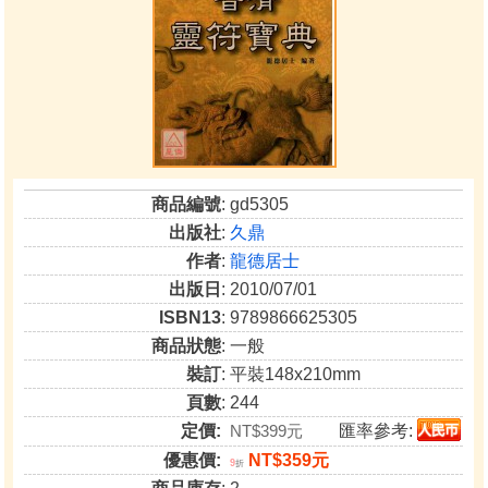
商品編號
: gd5305
出版社
:
久鼎
作者
:
龍德居士
出版日
: 2010/07/01
ISBN13
: 9789866625305
商品狀態
: 一般
裝訂
: 平裝148x210mm
頁數
: 244
定價:
NT$399元
匯率參考:
優惠價:
NT$359元
9
折