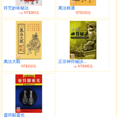
符咒妙術秘法
萬法精通
NT$383元
NT$150元
85
折
萬法大觀
正宗神符秘訣...
NT$150元
NT$495元
9
折
靈符顯靈光