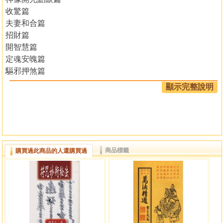
收驚篇
夫妻和合篇
招財篇
開智慧篇
定魂安魄篇
驅邪押煞篇
護身平安篇
顯示完整說明
病痛篇
安胎篇
化骨符篇
綜合偏
畫符程序篇
商品標籤
購買過此商品的人還購買過
附錄一補充資料
附錄二中壇元帥真經