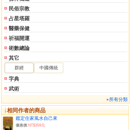
民俗宗教
占星塔羅
醫藥保健
祈福開運
術數總論
其它
群經
中國傳統
字典
武術
所有分類
相同作者的商品
鑑定住家風水自己來
優惠價:
NT$359元