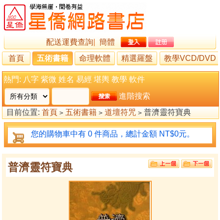
配送運費查詢
|
簡體
首頁
五術書籍
命理軟體
精選羅盤
教學VCD/DVD
熱門:
八字
紫微
姓名
易經
堪輿
教學
軟件
進階搜索
目前位置:
首頁
五術書籍
道壇符咒
普濟靈符寶典
>
>
>
您的購物車中有 0 件商品，總計金額 NT$0元。
普濟靈符寶典