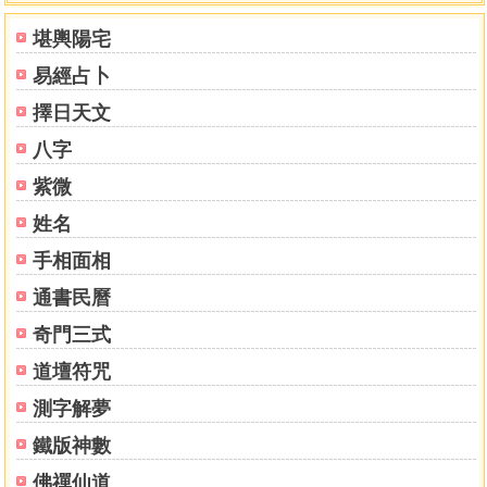
堪輿陽宅
易經占卜
擇日天文
八字
紫微
姓名
手相面相
通書民曆
奇門三式
道壇符咒
測字解夢
鐵版神數
佛禪仙道