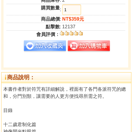
商品庫存
: 2
購買數量
:
商品總價
:
NT$359元
點擊數
: 12137
會員評價：
商品說明：
本書作者對於符咒有詳細解說，裡面有了各門各派符咒的總
和，分門別類，讓需要的人更方便找尋所需之符。
目錄
十二歲君制化篇
神像開光點眼篇