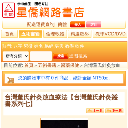
配送運費查詢
|
簡體
首頁
五術書籍
命理軟體
精選羅盤
教學VCD/DVD
熱門:
八字
紫微
姓名
易經
堪輿
教學
軟件
進階搜索
目前位置:
首頁
五術書籍
醫藥保健
台灣董氏針灸放血
>
>
>
療法【台灣董氏針灸叢書系列七】
您的購物車中有 0 件商品，總計金額 NT$0元。
台灣董氏針灸放血療法【台灣董氏針灸叢
書系列七】