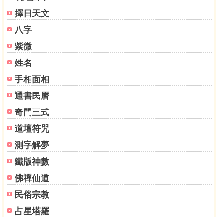
擇日天文
八字
紫微
姓名
手相面相
通書民曆
奇門三式
道壇符咒
測字解夢
鐵版神數
佛禪仙道
民俗宗教
占星塔羅