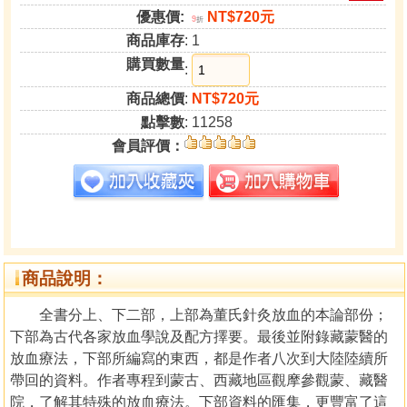
優惠價:
NT$720元
9
折
商品庫存
: 1
購買數量
:
商品總價
:
NT$720元
點擊數
: 11258
會員評價：
商品說明：
全書分上、下二部，上部為董氏針灸放血的本論部份；
下部為古代各家放血學說及配方擇要。最後並附錄藏蒙醫的
放血療法，下部所編寫的東西，都是作者八次到大陸陸續所
帶回的資料。作者專程到蒙古、西藏地區觀摩參觀蒙、藏醫
院，了解其特殊的放血療法。下部資料的匯集，更豐富了這