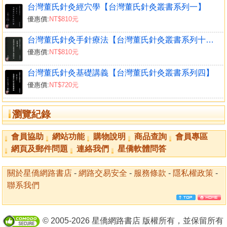
台灣董氏針灸經穴學【台灣董氏針灸叢書系列一】
優惠價:
NT$810元
台灣董氏針灸手針療法【台灣董氏針灸叢書系列十一】
優惠價:
NT$810元
台灣董氏針灸基礎講義【台灣董氏針灸叢書系列四】
優惠價:
NT$720元
瀏覽紀錄
會員協助
網站功能
購物說明
商品查詢
會員專區
網頁及郵件問題
連絡我們
星僑軟體問答
關於星僑網路書店
-
網路交易安全
-
服務條款
-
隱私權政策
-
聯系我們
© 2005-2026 星僑網路書店 版權所有，並保留所有