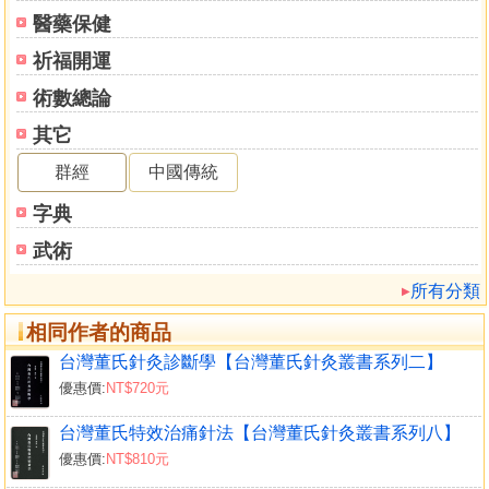
醫藥保健
祈福開運
術數總論
其它
群經
中國傳統
字典
武術
所有分類
相同作者的商品
台灣董氏針灸診斷學【台灣董氏針灸叢書系列二】
優惠價:
NT$720元
台灣董氏特效治痛針法【台灣董氏針灸叢書系列八】
優惠價:
NT$810元