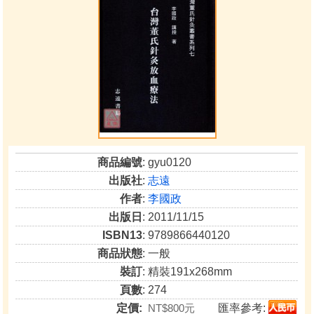
商品編號
: gyu0120
出版社
:
志遠
作者
:
李國政
出版日
: 2011/11/15
ISBN13
: 9789866440120
商品狀態
: 一般
裝訂
: 精裝191x268mm
頁數
: 274
定價:
NT$800元
匯率參考: