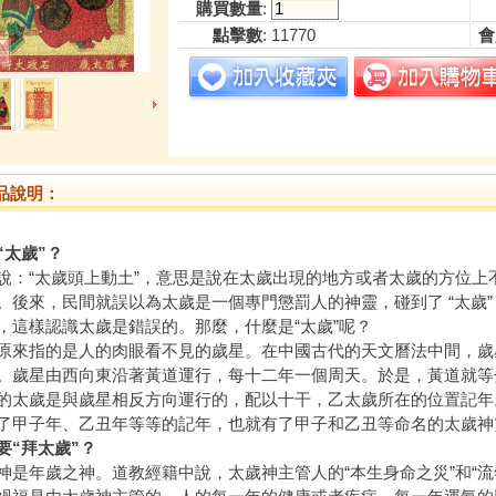
購買數量
:
點擊數
: 11770
會
品說明：
“太歲”？
說：“太歲頭上動土”，意思是說在太歲出現的地方或者太歲的方位上
。後來，民間就誤以為太歲是一個專門懲罰人的神靈，碰到了 “太歲
，這樣認識太歲是錯誤的。那麼，什麼是“太歲”呢？
原來指的是人的肉眼看不見的歲星。在中國古代的天文曆法中間，歲
。歲星由西向東沿著黃道運行，每十二年一個周天。於是，黃道就等
的太歲是與歲星相反方向運行的，配以十干，乙太歲所在的位置記年
了甲子年、乙丑年等等的記年，也就有了甲子和乙丑等命名的太歲神
要“拜太歲”？
神是年歲之神。道教經籍中說，太歲神主管人的“本生身命之災”和“