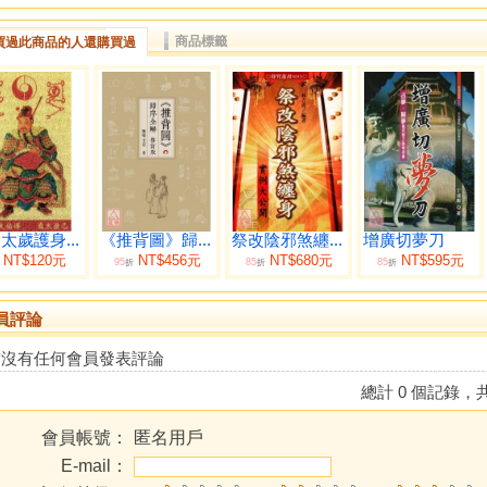
商品標籤
買過此商品的人還購買過
太歲護身...
《推背圖》歸...
祭改陰邪煞纏...
增廣切夢刀
NT$120元
NT$456元
NT$680元
NT$595元
95
85
85
折
折
折
員評論
前沒有任何會員發表評論
總計 0 個記錄，共
會員帳號：
匿名用戶
E-mail：