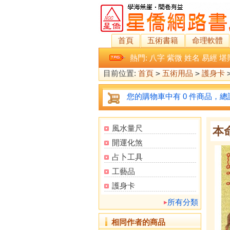
首頁
五術書籍
命理軟體
熱門:
八字
紫微
姓名
易經
堪
目前位置:
首頁
>
五術用品
>
護身卡
您的購物車中有 0 件商品，總計
風水量尺
本
開運化煞
占卜工具
工藝品
護身卡
所有分類
相同作者的商品