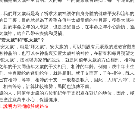
禍福是由太歲神主管的。人的每一年的健康或者疾病，每一年運氣的
，我們拜太歲就是為了祈求太歲神護佑自身身體的健康平安和流年的
的日子裏，目的就是為了希望在值年太歲當值的年月裏，獲得太歲神
，對於本命之年的人來說，也是提醒自己，在本命之年小心謹慎，遵
太歲神，給自己帶來疾病和災禍。
“安太歲”和“犯太歲”？
“安太歲”，就是“拜太歲”。安太歲的，可以到設有元辰殿的道教宮
有神龕的，也可以在神龕裏安置太歲神的神位，在新春和每月朔望之
“犯太歲”，按照堪輿家們的說法，就是同值年太歲的方位相刑、相沖
之年的干支同值年太歲的干支相刑、相沖的年齡。例如：庚申年出生
刑。生肖屬蛇的逢到蛇年，就是相刑。就干支而言，子午相沖，醜未
巳亥相沖，等等。相沖的干支，一般都是數六，因此，人稱“六沖”。
、相害等等，計算比較複雜，民間也流傳不廣。
歲的人，同值年太歲的方位和紀年干支都處在對抗的地位，因此，極
更應注意萬事小心，保護健康。
上說明內容擷錄於網路※