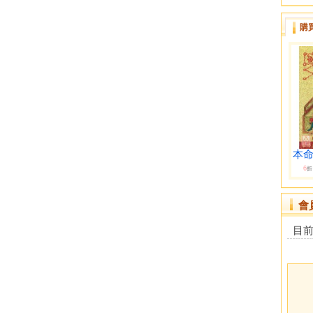
購
本命
6
折
會
目