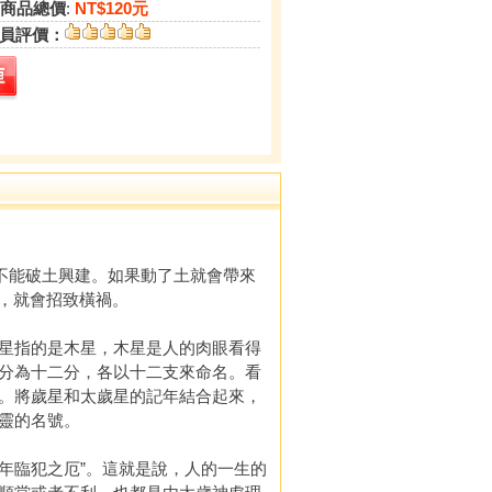
商品總價
:
NT$120元
員評價：
不能破土興建。如果動了土就會帶來
”，就會招致橫禍。
星指的是木星，木星是人的肉眼看得
分為十二分，各以十二支來命名。看
。將歲星和太歲星的記年結合起來，
靈的名號。
流年臨犯之厄”。這就是說，人的一生的