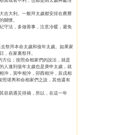
順當或者不利，也都是由太歲神處理
大吉大利。一般拜太歲都安排在農曆
的關懷。
紀守法，多做善事，注意冷暖，避免
觀裏去祭拜本命太歲和值年太歲。如果家
日，在家裏祭拜。
的方位；按照命相家們的說法，就是
的人逢到值年太歲也是庚申太歲，就
相沖，寅申相沖，卯酉相沖，辰戌相
按照堪輿和命相家們之說，其他還有
其容易遇災得禍，所以，在這一年