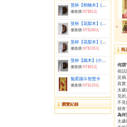
筊杯【梢楠木】(小4.5cm)
優惠價:
NT$81元
筊杯【花梨木】(大9cm)
優惠價:
NT$180元
筊杯【花梨木】(中7.5cm)
優惠價:
NT$135元
商
筊杯【鐵木】(小4.7cm)
何謂
優惠價:
NT$81元
俗話
災禍
魁星踢斗智慧卡
其實
優惠價:
NT$120元
太歲
見的
不見
瀏覽紀錄
就有
為何
太歲