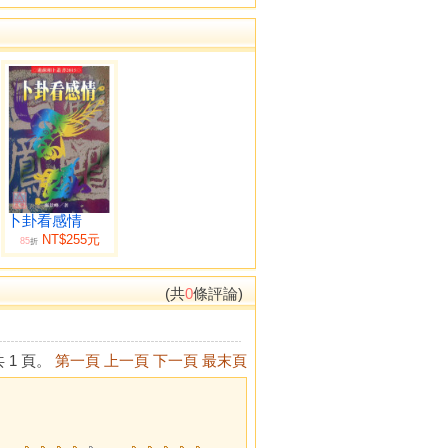
卜卦看感情
NT$255元
85
折
(共
0
條評論)
 1 頁。
第一頁
上一頁
下一頁
最末頁