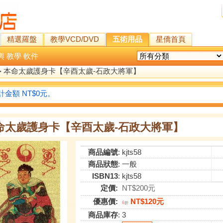
精選羅盤
教學VCD/DVD
五術用品
星僑首頁
輿
教學
軟件
>
本命太歲護身卡【辛酉太歲-石政大將軍】
金額 NT$0元。
命太歲護身卡【辛酉太歲-石政大將軍】
商品編號
: kjts58
商品狀態
: 一般
ISBN13
: kjts58
定價:
NT$200元
優惠價:
NT$120元
6
折
商品庫存
: 3