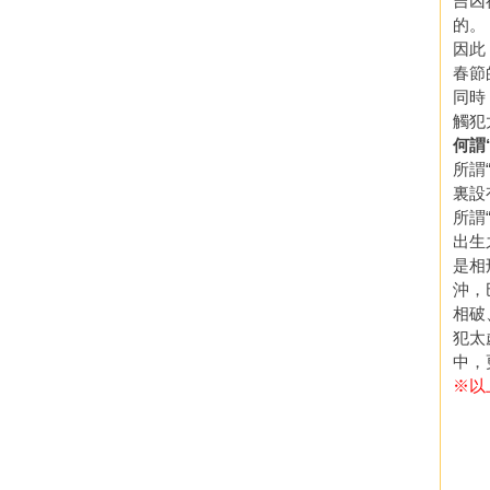
吉凶
的。
因此
春節
同時
觸犯
何謂
所謂
裏設
所謂
出生
是相
沖，
相破
犯太
中，
※以