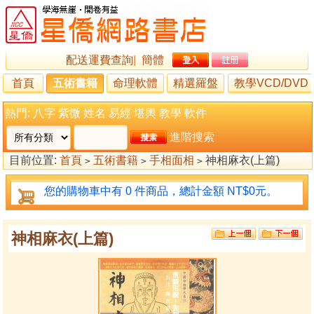
配送運費查詢
|
簡體
首頁
五術書籍
命理軟體
精選羅盤
教學VCD/DVD
熱門:
八字
紫微
姓名
易經
堪輿
教學
軟件
進階搜索
目前位置:
首頁
五術書籍
手相面相
神相麻衣(上篇)
>
>
>
您的購物車中有 0 件商品，總計金額 NT$0元。
神相麻衣(上篇)