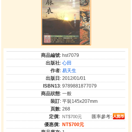
商品編號
: hst7079
出版社
:
心田
作者
:
易天生
出版日
: 2012/01/01
ISBN13
: 9789881877079
商品狀態
: 一般
裝訂
: 平裝145x207mm
頁數
: 268
定價:
NT$700元
匯率參考:
優惠價:
NT$700元