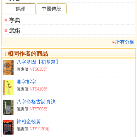
的能力。
群經
中國傳統
而最重要的另一個活動，就是我買回來〔麻衣相法〕
了，我天天學習怎樣透過此書，來看身邊各色各樣的人，可
字典
謂得益良多。
武術
我的青春期是在這個環境下成長的，我每天都在不知不
覺間，注意身邊人和事的微妙變化，其實我是跟著麻衣相法
所有分類
來觀察入微，我會預知到很多將會發生的事情，例如老板與
相同作者的商品
老板娘的妹妹有染，老板娘和茶樓裡點心師父有路，兇惡的
人會有朝一日被斬，作惡生事的人會〔著草走佬）……等
八字基因【初基篇】
等，更一一應驗了，而事實上這種種事情都不應該發生在我
優惠價:
NT$630元
這個年齡的孩子身上的，但上天卻早有巧安排。
測字拆字
我就是在那個非常時期，與麻衣先生結下不解之緣，他
優惠價:
NT$410元
確實幫了我很大的忙，在那黑暗的日子裡，就只有他是我的
朋友，並充當我身邊的導師，而我的相學生涯，便是建基於
八字命格古詩真訣
此。
優惠價:
NT$700元
這個是我學命相的第一個黃金時期，第二個時黃金期是
在我十八歲左右，那時我又沉迷於另一種相學之中，就是掌
神相金較剪
相學了，而第三個黃金期是廿歲出頭，那時我鑽研八字命理
優惠價:
NT$1120元
這門博大精深的學問。