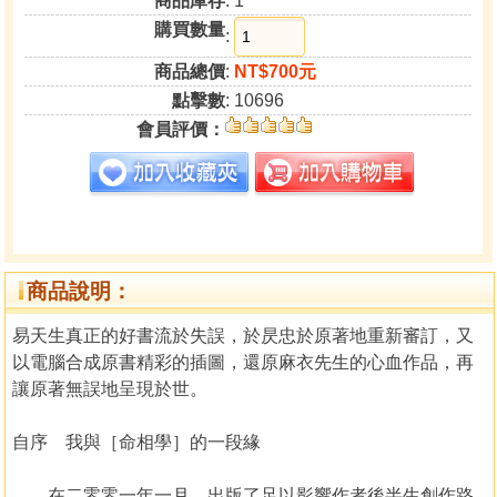
商品庫存
: 1
購買數量
:
商品總價
:
NT$700元
點擊數
: 10696
會員評價：
商品說明：
易天生真正的好書流於失誤，於昃忠於原著地重新審訂，又
以電腦合成原書精彩的插圖，還原麻衣先生的心血作品，再
讓原著無誤地呈現於世。
自序 我與［命相學］的一段緣
在二零零一年一月，出版了足以影響作者後半生創作路