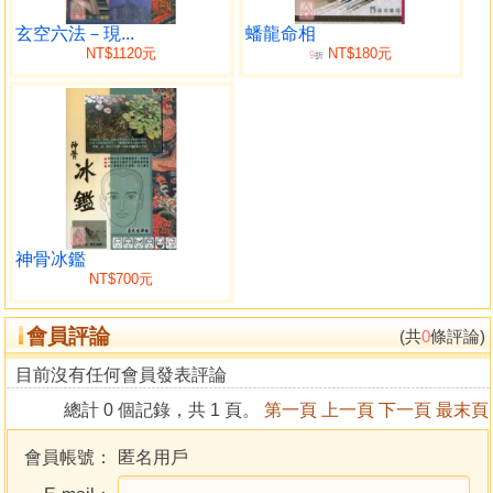
得，這是某種無可抗拒的推動力推動我不懼風雨，上天入地
也要完成一部連一部的作品。
玄空六法－現...
蟠龍命相
NT$1120元
NT$180元
9
我深信，這些作品和原作者是跟筆者有著隔世之緣的，
折
力量之源就是來自上天。
今回又如何了？
這次我一鼓作氣地完成了〔神相麻衣 上篇］本來很想
一部書寫完它的，但寫了一半左右，便發覺這不可能，皆因
頁數已到了三百頁，要立即停下來檢討，重新整理後才減至
現在的二百六十餘頁，但下半部份卻未能預計會寫多少頁
數，因此便決定分上下冊來出版了，反正大家都已經習慣了
神骨冰鑑
本人這個出書方式，無論是之前的〔神相金較剪〕、〔神相
NT$700元
照膽經〕、〔神相鐵關刀〕和〔滴天髓古今釋法）……都是
這個模式推出，幸好讀者仍然能夠接受，於是乎今次的〔神
會員評論
(共
0
條評論)
相麻衣］，也分成上下推出，希望讀者們會繼續捧場。
目前沒有任何會員發表評論
如果要談到我和［麻衣先生〕這位高人大德的緣份，便
要數到自己十二歲的時候了……
總計 0 個記錄，共 1 頁。
第一頁
上一頁
下一頁
最末頁
話說筆者在求學時期，約十歲左右，在地上拾到一部名
為〔神相金較剪〕的書（當時沒有錢賣書），很快便迷醉於
會員帳號：
匿名用戶
相學的世界裡，雖然很多東西都不明解，但卻有著異常濃厚