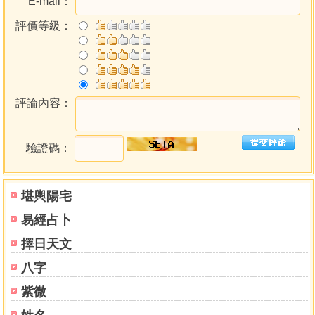
E-mail：
的興趣，推動著年紀小小的筆者，努力地學習，打下了中國
評價等級：
相學的一點基礎。
正如相書中所載一樣，千百種不同的人相和不同的人生
際遇，吉凶禍福簡直就是千變萬化，雖然年紀很小，但我已
對人生的看法不同於一般人，更遠離同齡的孩子們，我由那
時開始直到現在，都是以很個人的方式來獨立思考，做甚麼
評論內容：
事都有我自己一套的。
人生是變幻無常的，當我十二歲尚在求學時期，在讀六
年級那一年，便因事而須要停學出來工作了，於是我帶著金
驗證碼：
較剪一起上路，來到一個默生的地方，面對我不可預期的命
運。
堪輿陽宅
每天的天未光，六點前我便要起身工作，對一個十二歲
的孩子來說，這時間應該是睡在家中溫暖床上的，現在卻要
易經占卜
離開父母兄弟，來到默生的地方，接觸從未接觸過的人，這
擇日天文
種生活未免有點茫然。
那時我有了約廿元的零用錢，於是我馬上便跑到書檔，
八字
花了六元來買〔麻衣相法〕這部書回家，而且整天在字裡行
紫微
間打滾，就是這樣子，我忘掉當時的很多艱辛和煩惱。
那時候我的工作是在一間茶樓內賣煎炸點心，所以人人