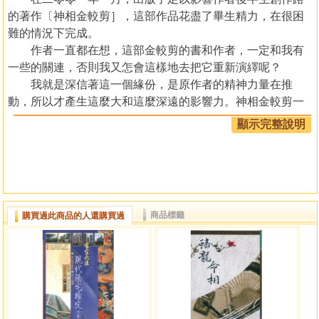
的著作〔神相金較剪］，這部作品花盡了畢生精力，在很困
難的情況下完成。
作者一直都在想，這部金較剪的書和作者，一定和我有
一些的關連，否則我又怎會這樣地去把它重新演繹呢？
我就是深信著這一個緣份，是原作者的精神力量在推
動，所以才產生這麼大和這麼深遠的影響力。神相金較剪一
書在這十年來，再版過五次，由最初的袋裝小開本上、下
顯示完整說明
冊，到後來的合拼版，台灣式大開度版本、和精裝銀底封套
版，最後發展至現在的心田文化版本，依然能在各大書局中
見到，得到讀者們的支持，每隔一小段時間便作小量加印再
推，又送到各大書局繼續售賣。
之後我又寫了難度極高的神相照膽經外篇和內篇，同樣
商品標籤
購買過此商品的人還購買過
地，突破了一個市場上的小空間，也衝破了銷售的局限，再
次成為一部長銷書。
在近年間，筆者又把精力集中在八字命理上，用了三年
時間寫下十部八字命書，其中不乏古典名著的註釋，包括
〔滴天髓古今釋法］、〔滴天髓命例解密〕和〔玉井奧訣〕
等著作，老實說，這個力量，我也不知從何而來，但我總覺