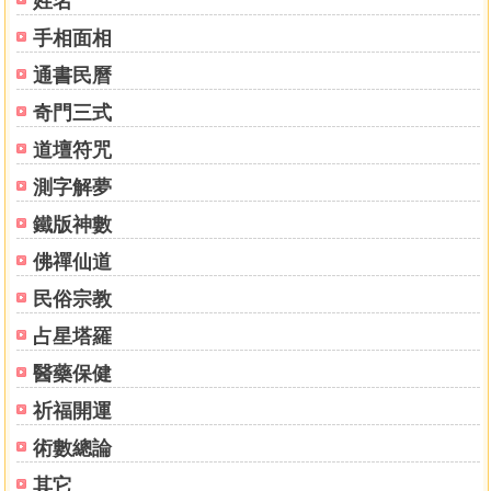
姓名
都叫我做〔煎炸仔］。而那間茶樓是出了名〔黑地點〕，環
手相面相
境非常複雜，我身邊甚麼人都有，有點心部凶惡的黑社會大
通書民曆
佬、有刻薄成性的老板、有水性揚花的老板娘、有被欺壓的
洗碗亞嬸、有好酒胡言的賣點心亞伯、有衝動闖禍的點心師
奇門三式
傳、有在街市收數的街童、有樂觀健談的流面員工、有慈祥
道壇符咒
的婆婆……每天我都會接觸到這些人，至今事隔四十年，只
要我一想起，他們的相貌形神都完完整整地呈現在我的眼
測字解夢
中。
鐵版神數
這些人都帶來我一種隔世的感覺，很像是來自不知名的
佛禪仙道
空間，又在那個時空裡偶然聚在一起，幹起活來，雖然那時
期給與我很沉重的衝擊，包括刻薄老板和兇惡的點心師傳，
民俗宗教
對當時十二歲的我，造成了不可磨滅的創傷，但我卻能在
占星塔羅
〔惡人谷〕裡化險為夷。
在此等惡劣環境成長的筆者，非常幸運地並沒有學壞，
醫藥保健
反而能夠得天獨厚，每天都很獨立自主、我行我素地生活，
祈福開運
獨自看電影、游水、逛書店和逛報檔，更不能少的是一有空
便跑到就近的圖書館，那裡是我的生命泉源，因而從書本中
術數總論
學會了很多東西，我從來也不須要人教，一切都有自學成功
其它