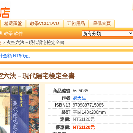
精選羅盤
教學VCD/DVD
五術用品
星僑首頁
輿
教學
軟件
宅
>
玄空六法－現代陽宅檢定全書
金額 NT$0元。
空六法－現代陽宅檢定全書
商品編號
: hst5085
作者
:
易天生
ISBN13
: 9789887715085
裝訂
: 平裝148x206mm
定價:
NT$1120元
優惠價:
NT$1120元