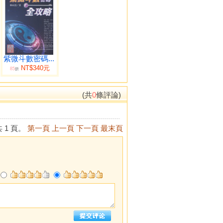
紫微斗數密碼...
NT$340元
85
折
(共
0
條評論)
 1 頁。
第一頁
上一頁
下一頁
最末頁