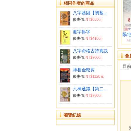
相同作者的商品
八字基因【初基篇】
優惠價:
NT$630元
測字拆字
陽宅
優惠價:
NT$410元
9
折
八字命格古詩真訣
會
優惠價:
NT$700元
目
神相金較剪
優惠價:
NT$1120元
六神通識【第二部．進階篇】
優惠價:
NT$700元
瀏覽紀錄