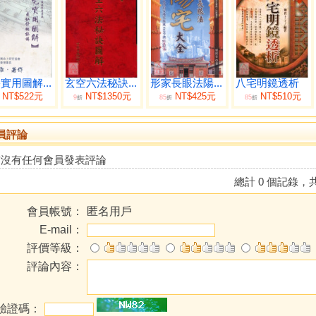
實用圖解...
玄空六法秘訣...
形家長眼法陽...
八宅明鏡透析
NT$522元
NT$1350元
NT$425元
NT$510元
9
85
85
折
折
折
員評論
前沒有任何會員發表評論
總計 0 個記錄，共
會員帳號：
匿名用戶
E-mail：
評價等級：
評論內容：
驗證碼：