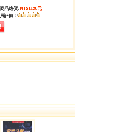
商品總價
:
NT$1120元
員評價：
。