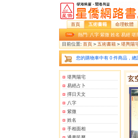
首頁
五術書籍
命理軟體
熱門:
八字
紫微
姓名
易經
堪
目前位置:
首頁
>
五術書籍
>
堪輿陽
您的購物車中有 0 件商品，總計
堪輿陽宅
玄
易經占卜
擇日天文
八字
紫微
姓名
手相面相
通書民曆