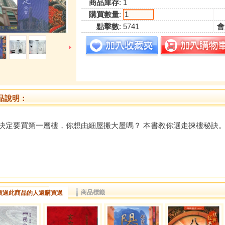
商品庫存
: 1
購買數量
:
點擊數
: 5741
會
品說明：
決定要買第一層樓，你想由細屋搬大屋嗎？ 本書教你選走揀樓秘訣
商品標籤
買過此商品的人還購買過