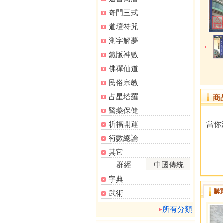
奇門三式
道壇符咒
測字解夢
鐵版神數
佛禪仙道
民俗宗教
占星塔羅
商
醫藥保健
祈福開運
當你
術數總論
其它
群經
中國傳統
字典
購
武術
所有分類