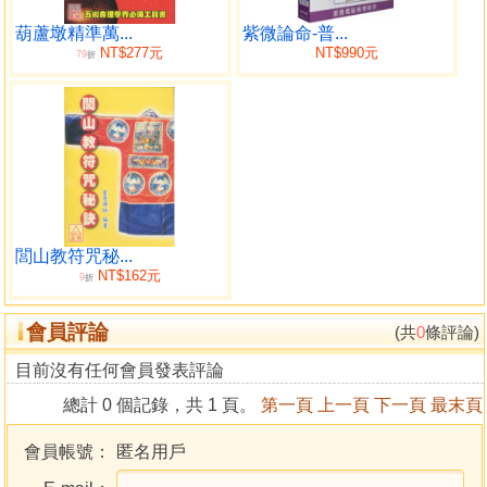
數。
☆日期表按「國曆月日、農曆月日、日干支」順序橫列。
葫蘆墩精準萬...
紫微論命-普...
NT$277元
NT$990元
79
☆日光節約時間其月份為粗體並頁下加註，以為區別易於判
折
讀。
☆農曆「閏月」在其月份數字下加一橫線，以為區別易於判
讀。
關於《歸藏萬年曆》
時間就是力量，最基礎就是最重要的。
命理學以「生辰時間」為論命最重要的一個依據，本書《歸
閭山教符咒秘...
藏萬年曆》的編寫，提供論命者一個正確的論命時間依據。
NT$162元
9
折
《歸藏萬年曆》起自西元一九○○年迄至西元二一○○年，共二
百零一年。曆法採「干支紀年」法，以「立春寅月」為歲
會員評論
(共
0
條評論)
始，以「節氣」為月令，循環記載國曆和農曆的「年、月、
目前沒有任何會員發表評論
日」干支。
「節氣」時間以「中原時區標準時、東經一百二十度經線」
總計 0 個記錄，共 1 頁。
第一頁
上一頁
下一頁
最末頁
為準，採「定氣法」推算。「節氣」的日期和時間標示於日
期表的上方，「中氣」則標示於下方。節氣和中氣的日期以
會員帳號：
匿名用戶
「國曆」標示，並詳列「時、分、時辰」時間。時間以