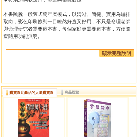
本書跳脫一般舊式萬年曆模式，以清晰、簡捷、實用為編排
取向，彩色印刷條列一目瞭然好查又好用，不只是命理老師
與命理研究者需要這本書，每個家庭更需要這本書，方便隨
查隨用功能無窮。
本書特色︰
顯示完整說明
☆特別採用橫閱方式編排彩色印刷，易於閱讀查詢。
☆年表直列就得「年、月、日」干支，快速準確絕不錯置
年、月干支。
☆年表的頁邊直排列出「西元紀年、生肖、國曆紀年」易於
查閱所需紀年。
商品標籤
購買過此商品的人還購買過
☆年表的編排按「年干支、月干支、節氣、日期表、中氣」
順序直列。
☆年表以「二十四節氣」為一年週期，始於「立春」終於
「大寒」。
☆節氣和中氣按「國曆日期、時、分、時辰」順序標示。
☆日期表第一行為各月令的「節氣日期」，易於計算行運歲