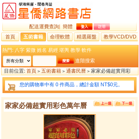
配送運費查詢
|
簡體
首頁
五術書籍
命理軟體
精選羅盤
教學VCD/DVD
熱門:
八字
紫微
姓名
易經
堪輿
教學
軟件
進階搜索
目前位置:
首頁
五術書籍
通書民曆
家家必備超實用彩
>
>
>
色萬年曆
您的購物車中有 0 件商品，總計金額 NT$0元。
家家必備超實用彩色萬年曆