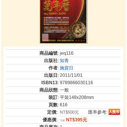
商品編號
: jeq116
出版社
:
知青
作者
:
施賀日
出版日
: 2011/11/01
ISBN13
: 9789866030116
商品狀態
: 一般
裝訂
: 平裝148x208mm
頁數
: 616
定價:
NT$500元
匯率參考:
優惠價:
NT$395元
79
折