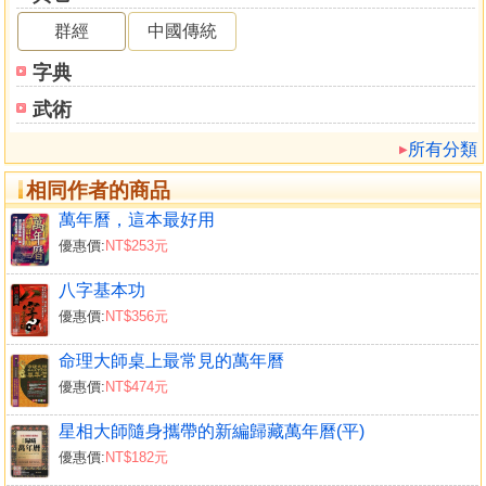
再加一；逆數到頂是節氣。
群經
中國傳統
（1）根據出生者的「年、月、日」時間，由年表橫向取得生
日所屬的「日干支」，再向上直列得「月干支、年干支」，
字典
最後查「五鼠遁日起時表」取得「時干」。
武術
（2）大運排列從「月柱」干支，陽男陰女「順排」、陰男陽
女「逆排」六十甲子。
所有分類
（3）行運歲數由「生日」起算，陽男陰女「順數」、陰男陽
相同作者的商品
女「逆數」至節氣日。
（4）簡易大運行運歲數換算：三天為一年、一天為四月、一
萬年曆，這本最好用
時辰為十日。
優惠價:
NT$253元
八字基本功
作者簡介
優惠價:
NT$356元
施賀日
命理大師桌上最常見的萬年曆
受教於紅鳳鳥老師，精勤研習「曆法、易經、五行」。
優惠價:
NT$474元
八字論命，以一個人出生時間的「年、月、日、時」，轉換
成用「天干地支」表示的「四柱八字」，是論命最重要的一
星相大師隨身攜帶的新編歸藏萬年曆(平)
個依據。
優惠價:
NT$182元
《歸藏萬年曆》可「簡單、快速、準確」的提供論命者一組