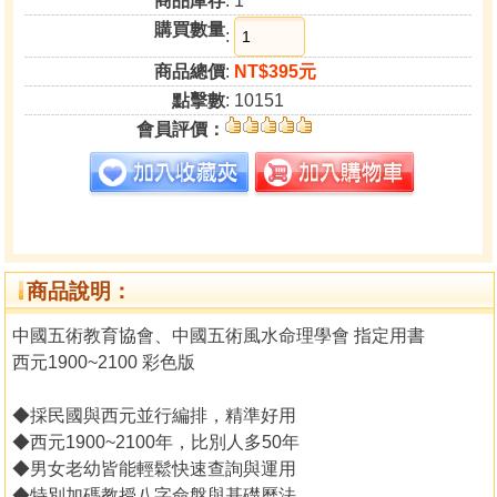
商品庫存
: 1
購買數量
:
商品總價
:
NT$395元
點擊數
: 10151
會員評價：
商品說明：
中國五術教育協會、中國五術風水命理學會 指定用書
西元1900~2100 彩色版
◆採民國與西元並行編排，精準好用
◆西元1900~2100年，比別人多50年
◆男女老幼皆能輕鬆快速查詢與運用
◆特別加碼教授八字命盤與基礎曆法