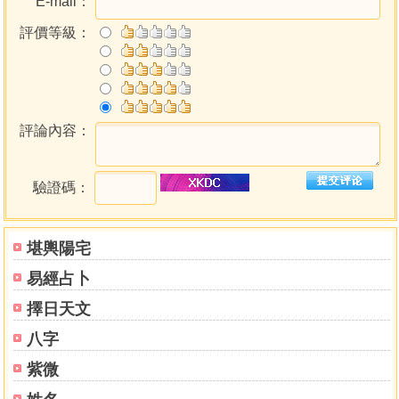
E-mail：
「分」為最小單位，秒數捨棄不進位，以防止實未到時，卻
評價等級：
因進秒位而錯置節氣時間。查閱時只要使用「五鼠遁日起時
表」取得「時干」後，就可輕易準確的排出「四柱八字」干
支。
《歸藏萬年曆》之編寫，以「中央氣象局天文站」及「台北
市立天文科學教育館」發行之天文日曆為標準，並參考引用
評論內容：
諸多先賢、專家之觀念與資料，謹在此表達致敬及感謝。
《歸藏萬年曆》有別於一般萬年曆，採用橫閱方式編排，易
於閱讀查詢。記載年表實有「二百零一年、四千八百二十四
驗證碼：
節氣、七萬三千四百一十三日」，紀曆詳實精確。可簡易快
速地提供論命者一組正確的「四柱八字」干支，實為一本最
堪輿陽宅
有價值的萬年曆工具書。
易經占卜
擇日天文
如何使用《歸藏萬年曆》
《歸藏萬年曆》的編排說明
八字
（1）《歸藏萬年曆》採用橫閱方式編排，易於閱讀查詢。
紫微
（2）年表以「二十四節氣」為一年週期，始於「立春」終於
「大寒」。