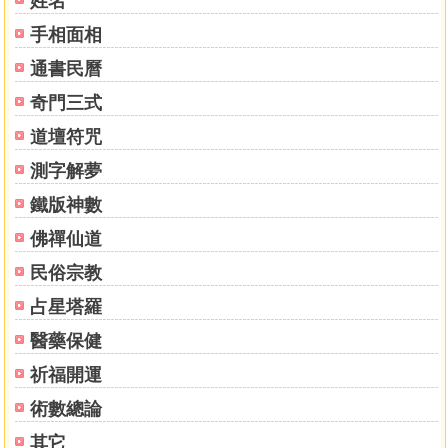
姓名
（3）年表的頁邊直排列出「西元紀年、生肖、國曆紀年」易
手相面相
於查閱所需紀年。
通書民曆
（4）年表的編排按「年干支、月干支、節氣、日期表、中
氣」順序直列。
奇門三式
（5）年表直列就得「年、月、日」干支，快速準確絕不錯置
道壇符咒
年、月干支。
（6）節氣和中氣按「國曆日期、時、分、時辰」順序標示。
測字解夢
（7）日期表按「國曆月日、農曆月日、日干支」順序橫列。
鐵版神數
（8）日期表第一行為各月令的「節氣日期」，易於計算行運
佛禪仙道
歲數。
（9）農曆「閏月」在其月份數字下加一橫線，以為區別易於
民俗宗教
判讀。
占星塔羅
（10）日光節約時間其月份為粗體並頁下加註，以為區別易
於判讀。
醫藥保健
祈福開運
使用《歸藏萬年曆》快速定「八字」
橫查出生年月日；直列年月日干支；五鼠遁日得時干；正好
術數總論
四柱共八字。大運排列從月柱；行運歲數由日起；順數到底
其它