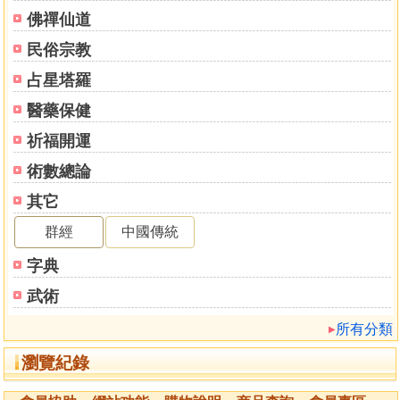
佛禪仙道
民俗宗教
占星塔羅
醫藥保健
祈福開運
術數總論
其它
群經
中國傳統
字典
武術
所有分類
瀏覽紀錄