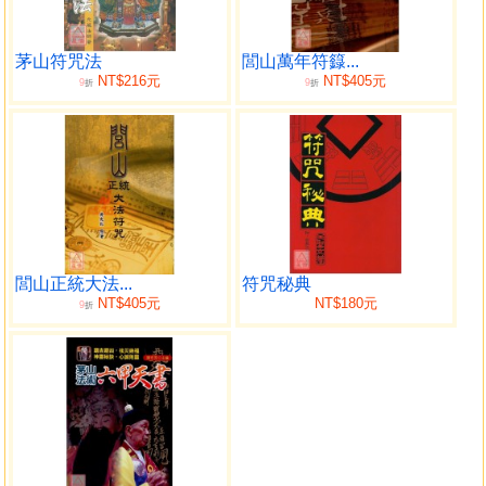
茅山符咒法
閭山萬年符籙...
NT$216元
NT$405元
9
9
折
折
閭山正統大法...
符咒秘典
NT$405元
NT$180元
9
折