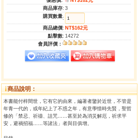
優惠價:
NT$162元
9
折
商品庫存
: 3
購買數量
:
商品總價
:
NT$162元
點擊數
: 14272
會員評價：
商品說明：
本書能付梓間世，它有它的由來，編著者鑒於近世，不管是
年青一代的，或年紀上了不惑之年，有意學惜時先賢，聖哲
修的「禁忌、祈禱、詛咒……甚至於為消災解厄，祈求平
安，避禍招福……等諸法」者與目俱增。