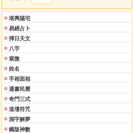
堪輿陽宅
易經占卜
擇日天文
八字
紫微
姓名
手相面相
通書民曆
奇門三式
道壇符咒
測字解夢
鐵版神數