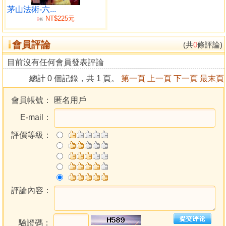
茅山法術-六...
NT$225元
9
折
會員評論
(共
0
條評論)
目前沒有任何會員發表評論
總計 0 個記錄，共 1 頁。
第一頁
上一頁
下一頁
最末頁
會員帳號：
匿名用戶
E-mail：
評價等級：
評論內容：
驗證碼：