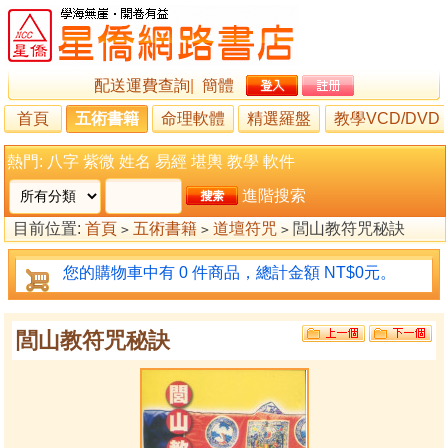
配送運費查詢
|
簡體
首頁
五術書籍
命理軟體
精選羅盤
教學VCD/DVD
熱門:
八字
紫微
姓名
易經
堪輿
教學
軟件
進階搜索
目前位置:
首頁
五術書籍
道壇符咒
閭山教符咒秘訣
>
>
>
您的購物車中有 0 件商品，總計金額 NT$0元。
閭山教符咒秘訣