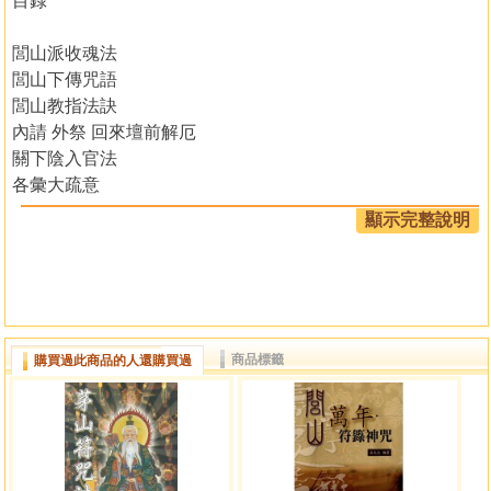
目錄
閭山派收魂法
閭山下傳咒語
閭山教指法訣
內請 外祭 回來壇前解厄
關下陰入官法
各彙大疏意
各朝法事意
顯示完整說明
各科特疏式
商品標籤
購買過此商品的人還購買過