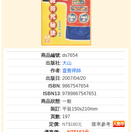
商品編號
: ds7654
出版社
:
大山
作者
:
靈覺禪師
出版日
: 2007/04/20
ISBN
: 9867547654
ISBN13
: 9789867547651
商品狀態
: 一般
裝訂
: 平裝150x210mm
頁數
: 197
定價:
NT$180元
匯率參考: