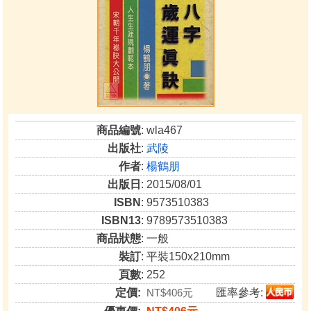
商品編號
: wla467
出版社
:
武陵
作者
:
楊鶴朋
出版日
: 2015/08/01
ISBN
: 9573510383
ISBN13
: 9789573510383
商品狀態
: 一般
裝訂
: 平裝150x210mm
頁數
: 252
定價:
NT$406元
匯率參考: