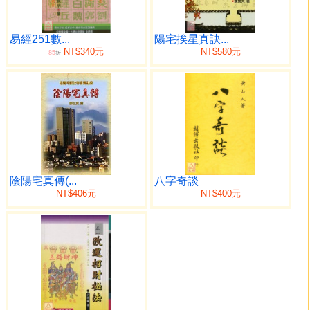
印相生 催化作用，特公鑒珍祕，造福喜愛命理人士及廣大讀
者 研參之用。筆者才疏學淺，掛一漏萬勢所難免，尚請海
涵。
易經251數...
陽宅挨星真訣...
NT$340元
NT$580元
85
折
目錄
序文
第一章 玄宗八字歲運真訣之源起
第二章 命理精要
男女合婚之要
從五行看疾
陰陽宅真傳(...
八字奇談
讀書選校之要
NT$406元
NT$400元
選擇職業的原則
選擇股票要訣
趨吉開運秘要
六神面相觀
第三章 六神歲運輯錦
第四章 流年運勢總判
玄宗八字流年總表