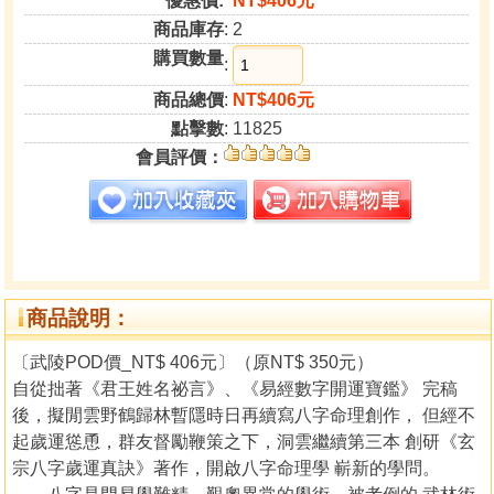
優惠價:
NT$406元
商品庫存
: 2
購買數量
:
商品總價
:
NT$406元
點擊數
: 11825
會員評價：
商品說明：
〔武陵POD價_NT$ 406元〕（原NT$ 350元）
自從拙著《君王姓名祕言》、《易經數字開運寶鑑》 完稿
後，擬閒雲野鶴歸林暫隱時日再續寫八字命理創作， 但經不
起歲運慫恿，群友督勵鞭策之下，洞雲繼續第三本 創研《玄
宗八字歲運真訣》著作，開啟八字命理學 嶄新的學問。