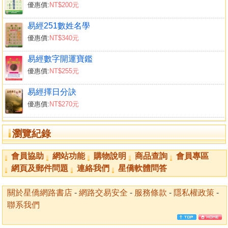
優惠價:
NT$200元
易經251數姓名學
優惠價:
NT$340元
易經數字開運寶鑑
優惠價:
NT$255元
易經擇日分訣
優惠價:
NT$270元
瀏覽紀錄
會員協助
網站功能
購物說明
商品查詢
會員專區
網頁及郵件問題
連絡我們
星僑軟體問答
關於星僑網路書店
-
網路交易安全
-
服務條款
-
隱私權政策
-
聯系我們