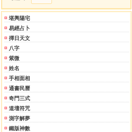
堪輿陽宅
易經占卜
擇日天文
八字
紫微
姓名
手相面相
通書民曆
奇門三式
道壇符咒
測字解夢
鐵版神數