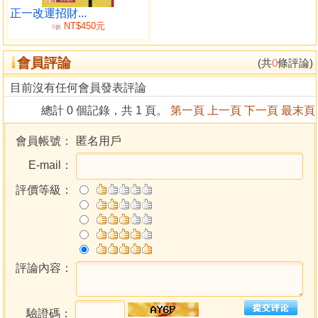
第五章 大運運勢總判
正一改運招財...
NT$450元
玄宗八字大運總表
9
折
第六章 大運真訣點竅
會員評論
第七章 玄宗八字用神新論
(共
0
條評論)
第一節 大運用神
目前沒有任何會員發表評論
第二節 流年用神
總計 0 個記錄，共 1 頁。
第一頁
上一頁
下一頁
最末頁
第八章 由六十干支看運途
第九章 歲運實例
會員帳號：
匿名用戶
例一 夜雨洗珠玉
E-mail：
例二 花開遇雨淋
例三 命理奇聞
評價等級：
例四 鼠入榖倉廒
例五 綜合研析
評論內容：
驗證碼：