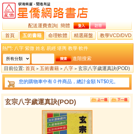
配送運費查詢
|
簡體
首頁
五術書籍
命理軟體
精選羅盤
教學VCD/DVD
熱門:
八字
紫微
姓名
易經
堪輿
教學
軟件
進階搜索
目前位置:
首頁
五術書籍
八字
玄宗八字歲運真訣(POD)
>
>
>
您的購物車中有 0 件商品，總計金額 NT$0元。
玄宗八字歲運真訣(POD)