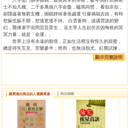
八字是門易學難精，艱奧異常的學術，被考倒的 武林術
士不知凡幾。二千多萬個八字命盤，驢馬同營， 看似非似，
卻隱蘊著無窮玄機，困眠靜候著俟歲運 引爆禍福吉凶，有時
想躲也躲不開，想逃更逃不掉。 白雲蒼狗，波譎雲詭的變
幻，襲捲著宇宙間芸芸眾生， 這主宰人生起伏吉凶悔咎的冥
冥力量，就是「命運」。
世界上沒有永遠的順境，正如生活裡沒有恆久的甜蜜，
總是得失互見、苦樂參半；然而，也無須怨尤。紅塵試煉，
又有誰逃躲得了呢？如果，塞翁失馬焉知非福？那麼， 今日
顯示完整說明
的種種磨難，又何嘗不是殷憂啟聖的發端呢？
欲窺八字堂奧，尋究突破高手何其眾，但往往不得 其門
而入！坊間古今中外命理著作良多，常有游魚混波， 令人栽
花逢雨之感歎！欲尋求專論歲運書籍，更是鳳毛鱗角， 箋箋
可數。為延續命理精蘊，破戒自祕為珍的觀念， 傾囊相授大
商品標籤
購買過此商品的人還購買過
運總判、流年總判表式，藉以拋磚引玉， 熱情闢路引導，祈
沈隱之士，摒除藏祕之見， 煉石補天心懷，共為「運命」盡
份心思薄力。
本書詩詞運勢源自宋朝，閒習鑽研中，偶意間識解祕中
祕， 旋乾轉坤予以科學公式化，本想傳徒延續，奈何命局官