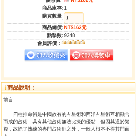
優惠價:
NT$162元
95
折
商品庫存
: 1
購買數量
:
商品總價
:
NT$162元
點擊數
: 9248
會員評價：
商品說明：
前言
四柱推命術是中國故有的占星術和西洋占星術互相融合
而成的占術，具有其他占術無法比擬的優點，但因其過於繁
複，故除了熟練的專門占術師之外，一般人根本不得其門而