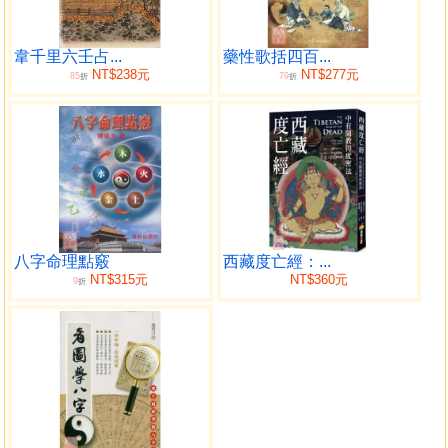
對國家社會大有影響的占術
四柱推命可占卜人的命運
2章 四柱推命的基本和命式表的作法
韋千里六壬占...
藥性歌括四百...
NT$238元
NT$277元
85
79
一、在占卜前​​應該瞭解的須知
折
折
（１）四柱推命的基本原理是「陰陽五行說」
（２）天干地支組成的六十干支
二、占卜時所用的命盤作法
①如何尋找出生年、月、日、時的干支
②自日干和其他干支的五行找出「比較星」
③自日干和年支、月支、日支、時支找出「十二運星」
④自日柱和年柱找出「空亡」
八字命理點竅
西藏度亡經：...
⑤自四柱的干支找出「吉凶星」
NT$315元
NT$360元
9
折
3章 占卜天生的性格、運勢
一、占卜你的性格（依比較星來看）
1.比肩=喜歡引人注目且任性型
2.劫財=擅於交涉的政治家型
3.食神=具有傑出的審美眼光型
4.傷官=具有才能的勤勉家型
5.偏財=金錢出入激烈的社交家型