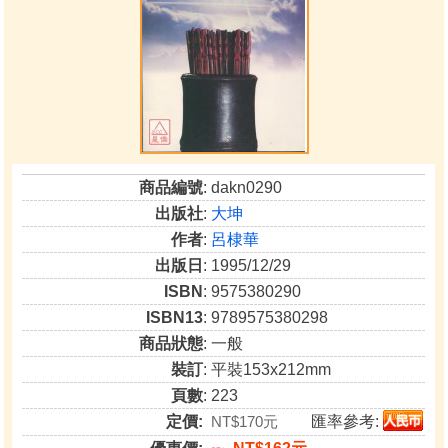
商品編號
: dakn0290
出版社
:
大坤
作者
:
呂棣華
出版日
: 1995/12/29
ISBN
: 9575380290
ISBN13
: 9789575380298
商品狀態
: 一般
裝訂
: 平裝153x212mm
頁數
: 223
定價:
NT$170元
匯率參考: