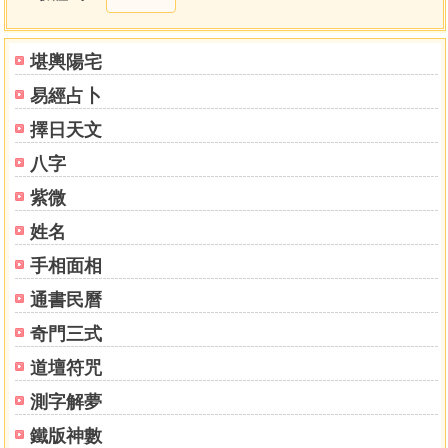
三、瞭解對你的命運、性格所及的影響
四、瞭解你的運勢的強弱
4章 占卜運勢的「吉」「凶」
堪輿陽宅
一、瞭解你的命運是好是壞
易經占卜
1.何謂好的命式？
2.何謂壞的命式？
擇日天文
3特殊命式的人
八字
二、瞭解你的運勢變化
●各年運勢的吉凶判斷
紫微
●以十年爲周期變化的大運的吉凶判斷
姓名
三、瞭解你的吉、凶五行
手相面相
5章 占卜各種運勢
一、占卜你的職業運
通書民曆
二、占卜你的賭博運
奇門三式
三、占卜你的結婚、戀愛運
四、占卜你的人際關係的相性
道壇符咒
五、對你有益的健康開運法
測字解夢
干支曆（一九二六〜一九八九年）
鐵版神數