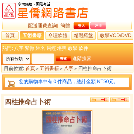
配送運費查詢
|
簡體
首頁
五術書籍
命理軟體
精選羅盤
教學VCD/DVD
熱門:
八字
紫微
姓名
易經
堪輿
教學
軟件
進階搜索
目前位置:
首頁
五術書籍
八字
四柱推命占卜術
>
>
>
您的購物車中有 0 件商品，總計金額 NT$0元。
四柱推命占卜術