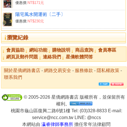
優惠價:
NT$171元
陽宅風水開運術〔二手〕
優惠價:
NT$230元
瀏覽紀錄
會員協助
網站功能
購物說明
商品查詢
會員專區
網頁及郵件問題
連絡我們
星僑軟體問答
關於星僑網路書店
-
網路交易安全
-
服務條款
-
隱私權政策
-
聯系我們
© 2005-2026 星僑網路書店 版權所有，並保留所有
權利。
桃園市龜山區復興二路6號1樓 Tel: (03)328-8833 E-mail:
service@ncc.com.tw LINE:
@nccs
本網站由
瀛睿律師事務所
擔任常年法律顧問