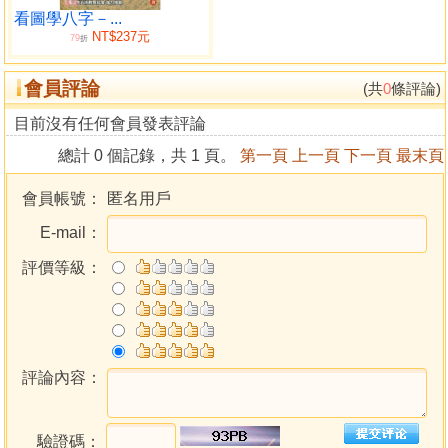
6.正財=以誠實爲座右銘的正義漢
看圖學八字－...
NT$237元
7.偏官=俠客心腸的策略家型
79
折
8.正官=擅長處世的薪水階級型
會員評論
9.偏印=頭腦反應迅速，擅於應變型
(共
0
條評論)
10印綬=最幸運之星，嬌生慣養型
目前沒有任何會員發表評論
二、占卜你的運勢（依十二運星來看）
總計 0 個記錄，共 1 頁。
第一頁
上一頁
下一頁
最末頁
1.長生=具有卓越的永續性、耐久力之星
2.沐浴=任性行動而後悔之星
會員帳號：
匿名用戶
3.冠帶=想成爲老闆之星
E-mail：
4.建祿=毫不休止勇往直前之星
5.帝旺=領導運、大器之星
評價等級：
6.衰=堅實、協調之星
7.病=保守、潔癖的正​​義之星
8.死=外柔內剛型之星
9.墓=有計劃性的事業家型之星
10.絕=不停思考、煩惱的孤獨之星
評論內容：
11.胎=無法滿足現狀的理想家之星
12.養=和母親緣深之星
驗證碼：