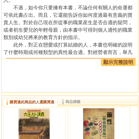
入。
不過，如今你只要擁有本書，不論任何有關人的命運都
可依此書占出。而且，它還能告訴你如何度過最有意義的寶
貴人生。對於自己現在所從事的職業産生是否合適的疑問，
或者初生嬰兒的年輕母親，由本書中可得到個人適性的職業
類別或幼兒將來的教育方針的指示。
此外，對正在戀愛或打算結婚的人，本書也明確的說明
了什麼時期或何種類型的異性最合適。對經營者而言，舉凡
公司的人事或經營方針的決定，都可以本書作爲指針。本書
顯示完整說明
並且敍述了對你有益的健康增進法及開運法。
經由各種命式的實例，以及深入淺出的說明，相信每個
人都可輕易的習會四柱推命術。預料本書對於如何掌握個人
未來的幸福定會有所助益！
商品標籤
購買過此商品的人還購買過
目錄
前言
1章 四柱推命可以占卜什麼？
命中率和實用性最高的占術