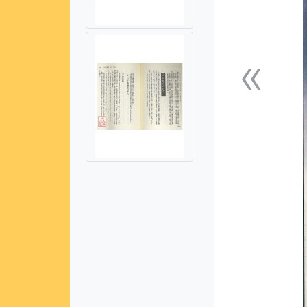
«
上一張